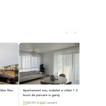
Apartament nou, mobilat si utilat + 2
Apartame
locuri de parcare in garaj.
116.00
63.00
m²
3
camere