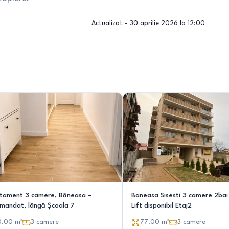
Actualizat -
30 aprilie 2026 la 12:00
tament 3 camere, Băneasa –
Baneasa Sisesti 3 camere 2bai bloc Nou
mandat, lângă Școala 7
Lift disponibil Etaj2
0.00
m²
3
camere
77.00
m²
3
camere