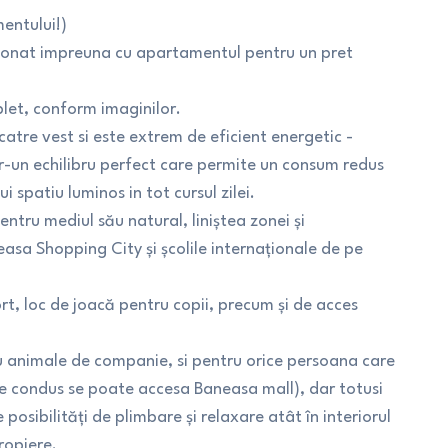
entului!)
itionat impreuna cu apartamentul pentru un pret
let, conform imaginilor.
atre vest si este extrem de eficient energetic -
tr-un echilibru perfect care permite un consum redus
i spatiu luminos in tot cursul zilei.
tru mediul său natural, liniștea zonei și
sa Shopping City și școlile internaționale de pe
ort, loc de joacă pentru copii, precum și de acces
au animale de companie, si pentru orice persoana care
de condus se poate accesa Baneasa mall), dar totusi
osibilități de plimbare și relaxare atât în interiorul
ropiere.