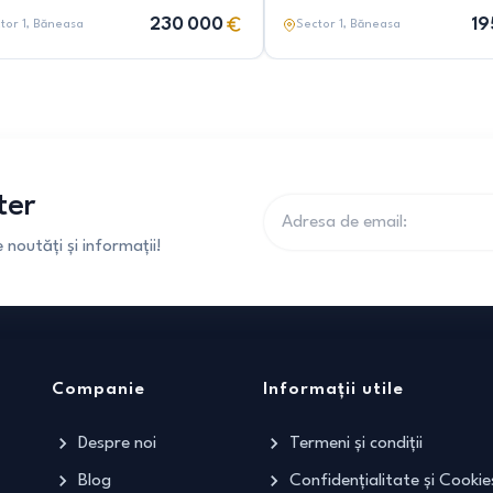
230 000
19
tor 1
, Băneasa
Sector 1
, Băneasa
ter
noutăți și informații!
Companie
Informații utile
Despre noi
Termeni și condiții
Blog
Confidențialitate și Cookie