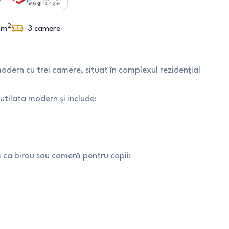
2
m
3
camere
ern cu trei camere, situat în complexul rezidențial
tilata modern și include:
ă ca birou sau cameră pentru copii;