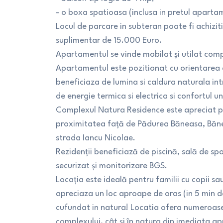
- o boxa spatioasa (inclusa in pretul apartam
Locul de parcare in subteran poate fi achiz
suplimentar de 15.000 Euro.
Apartamentul se vinde mobilat și utilat comp
Apartamentul este pozitionat cu orientarea c
beneficiaza de lumina si caldura naturala in
de energie termica si electrica si confortul unu
Complexul Natura Residence este apreciat pen
proximitatea față de Pădurea Băneasa, Bănea
strada Iancu Nicolae.
Rezidenții beneficiază de piscină, sală de sp
securizat și monitorizare BGS.
Locația este ideală pentru familii cu copii s
apreciaza un loc aproape de oras (in 5 min 
cufundat in natura! Locatia ofera numeroase p
complexului, cât și în natura din imediata ap