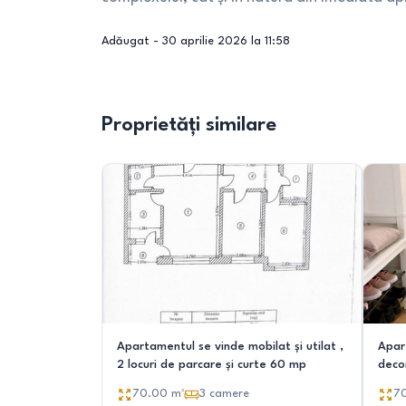
Adăugat -
30 aprilie 2026 la 11:58
Proprietăți similare
Apartamentul se vinde mobilat și utilat ,
Apar
2 locuri de parcare și curte 60 mp
deco
70.00
m²
3
camere
7