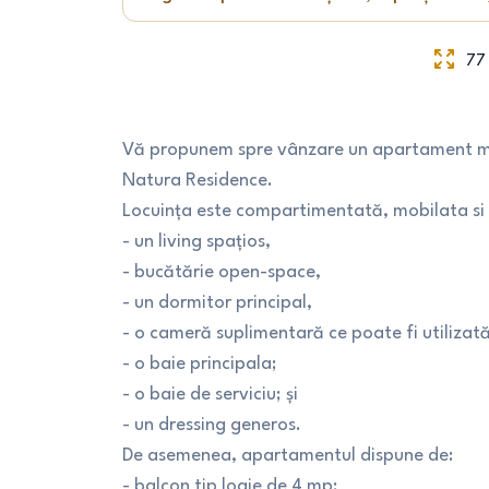
77
Vă propunem spre vânzare un apartament mod
Natura Residence.
Locuința este compartimentată, mobilata si u
- un living spațios,
- bucătărie open-space,
- un dormitor principal,
- o cameră suplimentară ce poate fi utilizat
- o baie principala;
- o baie de serviciu; și
- un dressing generos.
De asemenea, apartamentul dispune de:
- balcon tip logie de 4 mp;