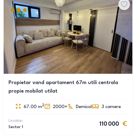
Propietar vand apartament 67m utili centrala
propie mobilat utilat
2
67.00
m
2000+
Demisol
3
camere
Locație:
110 000
Sector 1