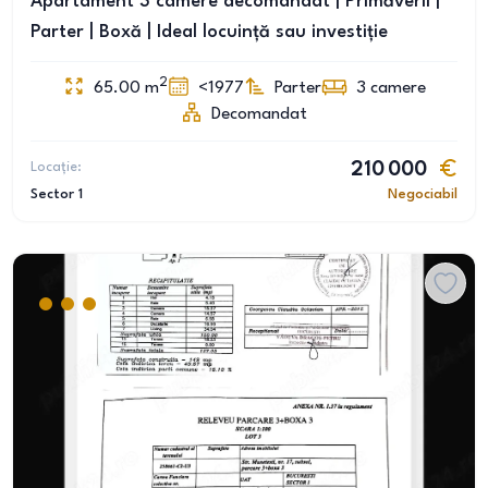
Apartament 3 camere decomandat | Primăverii |
Parter | Boxă | Ideal locuință sau investiție
2
65.00
m
<1977
Parter
3
camere
Decomandat
Locație:
210 000
Sector 1
Negociabil