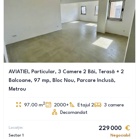
AVIATIEI, Particular, 3 Camere 2 Băi, Terasă + 2
Balcoane, 97 mp, Bloc Nou, Parcare Inclusă,
Metrou
2
97.00
m
2000+
Etajul 2
3
camere
Decomandat
Locație:
229 000
Sector 1
Negociabil