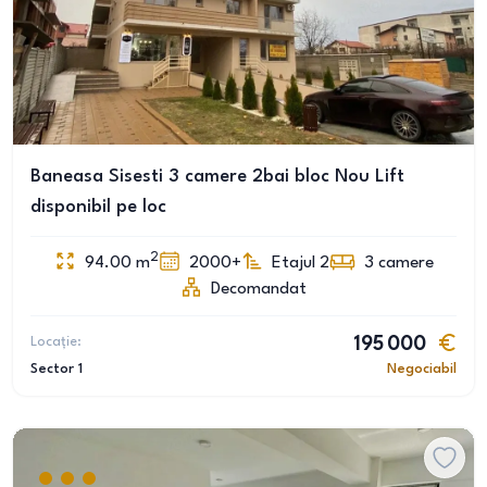
Baneasa Sisesti 3 camere 2bai bloc Nou Lift
disponibil pe loc
2
94.00
m
2000+
Etajul 2
3
camere
Decomandat
Locație:
195 000
Sector 1
Negociabil