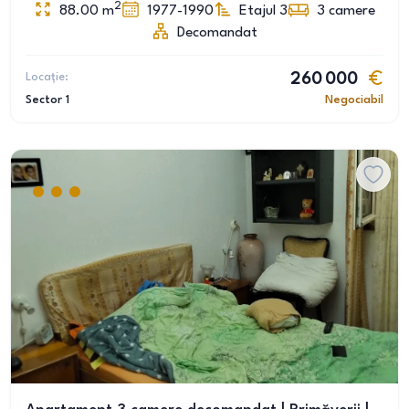
2
88.00
m
1977-1990
Etajul 3
3
camere
Decomandat
Locație:
260 000
Sector 1
Negociabil