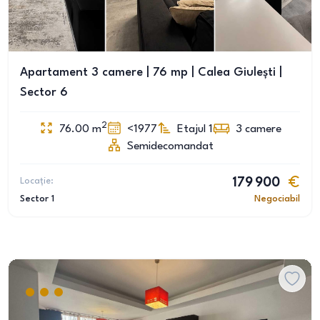
Apartament 3 camere | 76 mp | Calea Giulești |
Sector 6
2
76.00
m
<1977
Etajul 1
3
camere
Semidecomandat
Locație:
179 900
Sector 1
Negociabil