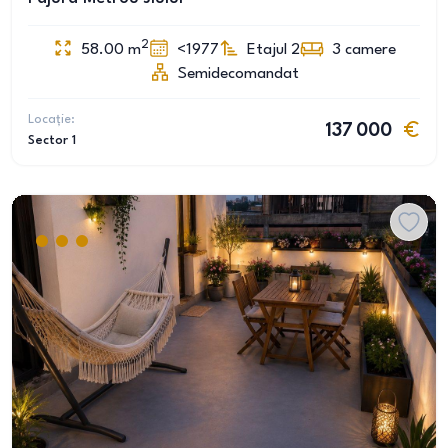
2
58.00
m
<1977
Etajul 2
3
camere
Semidecomandat
Locație:
137 000
Sector 1