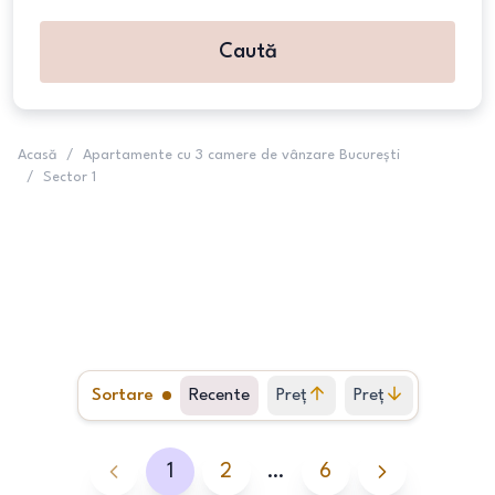
Caută
Acasă
/
Apartamente cu 3 camere de vânzare București
/
Sector 1
Sortare
Recente
Preț
Preț
crescător
descrescător
1
2
…
6