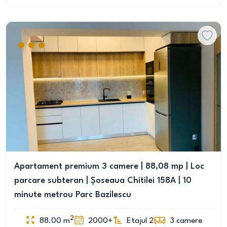
Apartament premium 3 camere | 88,08 mp | Loc
parcare subteran | Șoseaua Chitilei 158A | 10
minute metrou Parc Bazilescu
2
88.00
m
2000+
Etajul 2
3
camere