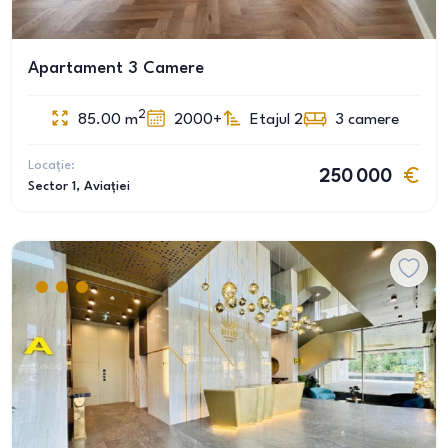
Apartament 3 Camere
2
85.00
m
2000+
Etajul 2
3
camere
Locație:
250 000
Sector 1
, Aviației