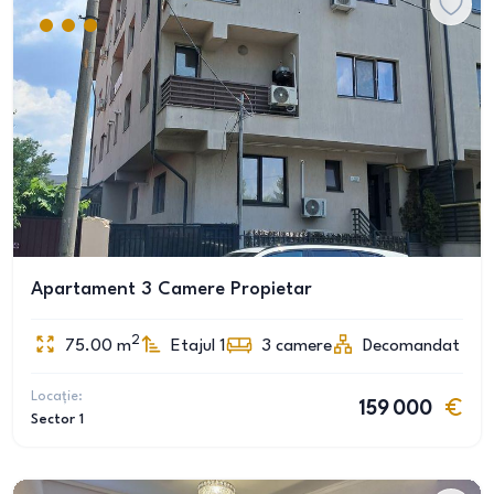
Apartament 3 Camere Propietar
2
75.00
m
Etajul 1
3
camere
Decomandat
Locație:
159 000
Sector 1