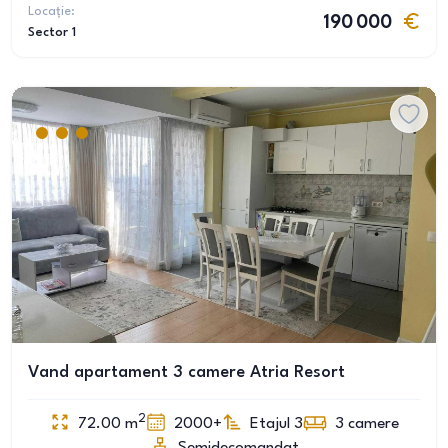
Locație:
190 000
Sector 1
Vand apartament 3 camere Atria Resort
2
72.00
m
2000+
Etajul 3
3
camere