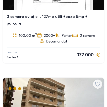
3 camere aviației , 127mp utili +boxa 5mp +
parcare
2
100.00
m
2000+
Parter
3
camere
Decomandat
Locație:
377 000
Sector 1