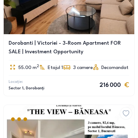
Dorobanti | Victoriei - 3-Room Apartment FOR
SALE | Investment Opportunity
2
55.00
m
Etajul 1
3
camere
Decomandat
Locație:
216 000
Sector 1
, Dorobanți