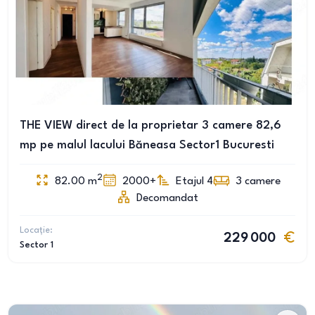
THE VIEW direct de la proprietar 3 camere 82,6
mp pe malul lacului Băneasa Sector1 Bucuresti
2
82.00
m
2000+
Etajul 4
3
camere
Decomandat
Locație:
229 000
Sector 1