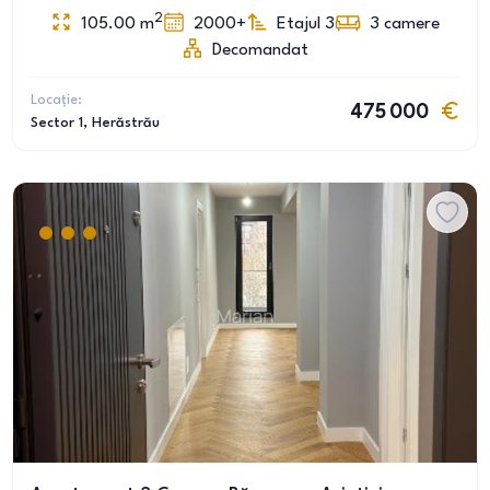
2
105.00
m
2000+
Etajul 3
3
camere
Decomandat
Locație:
475 000
Sector 1
, Herăstrău