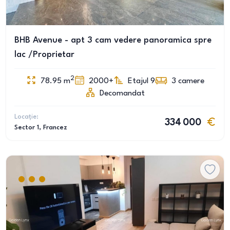
BHB Avenue - apt 3 cam vedere panoramica spre
lac /Proprietar
2
78.95
m
2000+
Etajul 9
3
camere
Decomandat
Locație:
334 000
Sector 1
, Francez