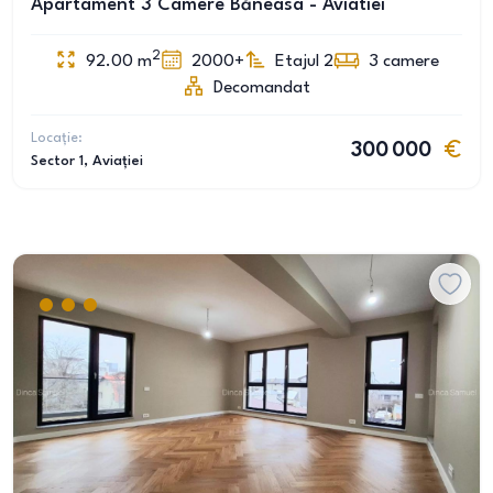
Apartament 3 Camere Băneasa - Aviatiei
2
92.00
m
2000+
Etajul 2
3
camere
Decomandat
Locație:
300 000
Sector 1
, Aviației