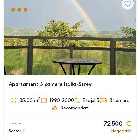
Apartament 3 camere Italia-Strevi
2
85.00
m
1990-2000
Etajul 5
3
camere
Decomandat
Locație:
72 500
Sector 1
Negociabil