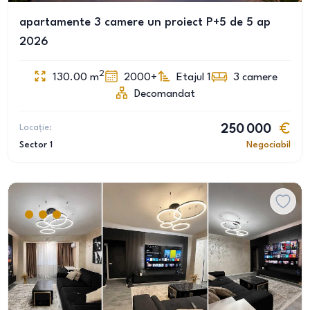
apartamente 3 camere un proiect P+5 de 5 ap
2026
2
130.00
m
2000+
Etajul 1
3
camere
Decomandat
Locație:
250 000
Sector 1
Negociabil