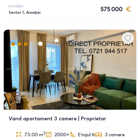
Locație:
575 000
Sector 1
, Aviației
Vand apartament 3 camere | Proprietar
2
73.00
m
2000+
Etajul 6
3
camere