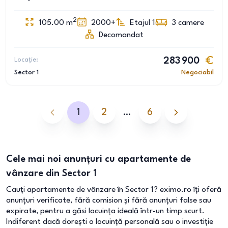
2
105.00
m
2000+
Etajul 1
3
camere
Decomandat
Locație:
283 900
Sector 1
Negociabil
1
2
…
6
Cele mai noi anunțuri cu apartamente de
vânzare din Sector 1
Cauți apartamente de vânzare în Sector 1? eximo.ro îți oferă
anunțuri verificate, fără comision și fără anunțuri false sau
expirate, pentru a găsi locuința ideală într-un timp scurt.
Indiferent dacă dorești o locuință personală sau o investiție