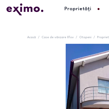
Proprietăți
Acasă
/
Case de vânzare Ilfov
/
Otopeni
/
Proprie