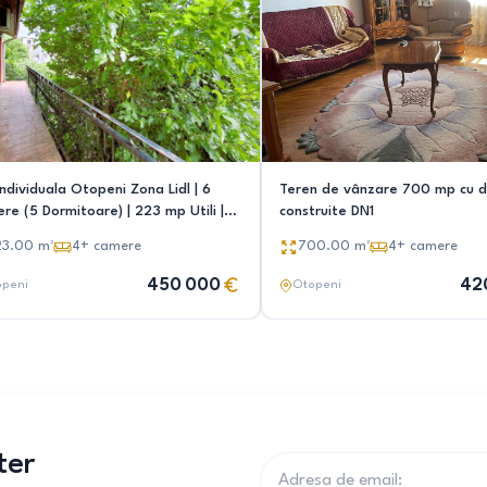
dividuala Otopeni Zona Lidl | 6
Teren de vânzare 700 mp cu 
re (5 Dormitoare) | 223 mp Utili |
construite DN1
tial Business
23.00
m²
4+
camere
700.00
m²
4+
camere
450 000
42
openi
Otopeni
ter