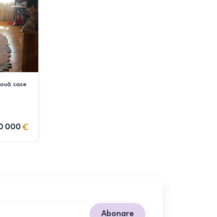
două case
0 000
Abonare