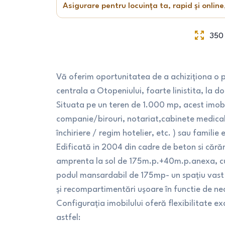
Asigurare pentru locuința ta, rapid și online
350
Vă oferim oportunitatea de a achiziționa o p
centrala a Otopeniului, foarte linistita, la 
Situata pe un teren de 1.000 mp, acest imobil
companie/birouri, notariat,cabinete medicale,
închiriere / regim hotelier, etc. ) sau familie 
Edificată in 2004 din cadre de beton si cără
amprenta la sol de 175m.p.+40m.p.anexa, cu
podul mansardabil de 175mp- un spațiu vast 
și recompartimentări ușoare în functie de nec
Configurația imobilului oferă flexibilitate ex
astfel: