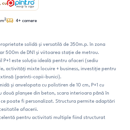
, cu
2
m
4+
camere
roprietate solidă și versatilă de 350m.p. în zona
doar 500m de DN1 și viitoarea stație de metrou.
 P+1 este soluția ideală pentru afaceri (sediu
 activități mixte locuire + business, investiție pentru
extinsă (parinti-copii-bunici).
midă și anvelopata cu polistiren de 10 cm, P+1 cu
 două planșee din beton, scara interioara până în
ce poate fi personalizat. Structura permite adaptări
esitatile afacerii.
celentă pentru activitati multiple fiind structurat