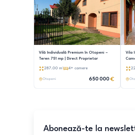
Vilă Individuală Premium în Otopeni –
Vila In
Teren 751 mp | Direct Proprietar
Came
Poten
287.00
m²
4+
camere
2
650 000
Otopeni
Ot
Abonează-te la newslet