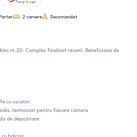
Parter
2
camere
Decomandat
les nr.20. Complex finalizat recent. Beneficiaza de
fe cu uscator
oseala, termostat pentru fiecare camera
lada de depozitare
t cu balcon