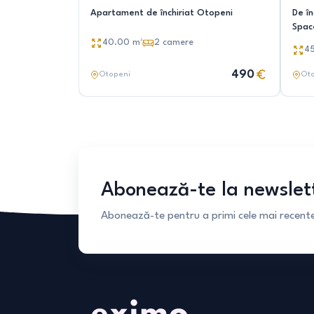
Apartament de închiriat Otopeni
De î
Spac
40.00
m²
2
camere
4
490
Otopeni
Ot
Abonează-te la newslet
Abonează-te pentru a primi cele mai recente 