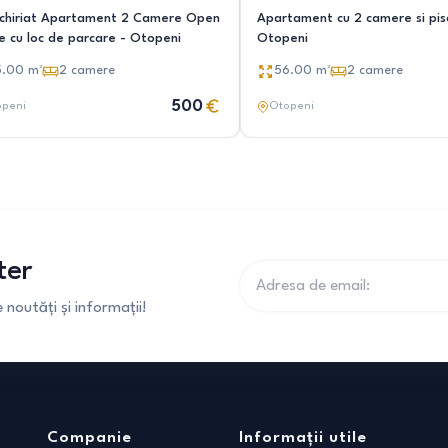
nchiriat Apartament 2 Camere Open
Apartament cu 2 camere si pis
e cu loc de parcare - Otopeni
Otopeni
5.00
m²
2
camere
56.00
m²
2
camere
500
openi
Otopeni
ter
noutăți și informații!
Companie
Informații utile