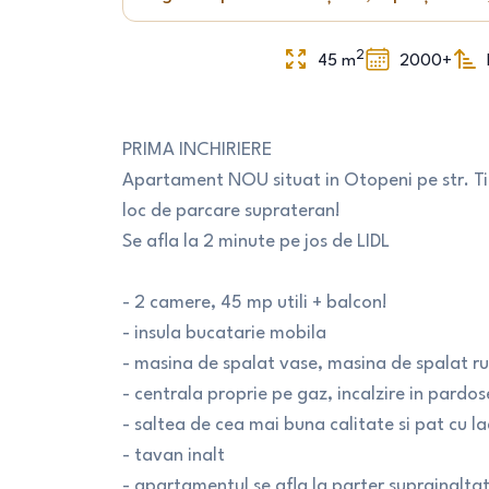
2
45
m
2000+
PRIMA INCHIRIERE
Apartament NOU situat in Otopeni pe str. Tib
loc de parcare suprateran!
Se afla la 2 minute pe jos de LIDL
- 2 camere, 45 mp utili + balcon!
- insula bucatarie mobila
- masina de spalat vase, masina de spalat ru
- centrala proprie pe gaz, incalzire in pard
- saltea de cea mai buna calitate si pat cu 
- tavan inalt
- apartamentul se afla la parter suprainalta