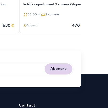
cina
Inchiriez apartament 2 camere Otopeni
Apartamen
Otopeni
60.00
m²
2
camere
51.00
m
630
470
Otopeni
Otopeni
Abonare
Contact