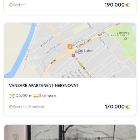
190 000
Sector 1
VANZARE APARTANENT NERENOVAT
106.00
m²
3
camere
170 000
Sector 1
, Străulești