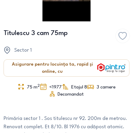
Titulescu 3 cam 75mp
Sector 1
Asigurare pentru locuința ta, rapid și
online, cu
2
75
m
<1977
Etajul 8
3
camere
Decomandat
Primăria sector 1 . Sos titulescu nr 92. 200m de metrou.
Renovat complet. Et 8/10. Bl 1976 cu adăpost atomic.