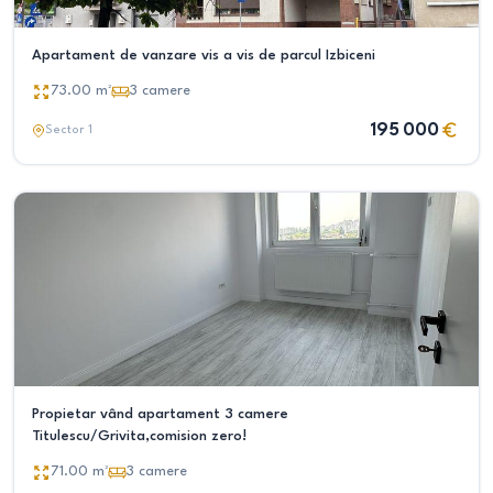
Apartament de vanzare vis a vis de parcul Izbiceni
73.00
m²
3
camere
195 000
Sector 1
Propietar vând apartament 3 camere
Titulescu/Grivita,comision zero!
71.00
m²
3
camere