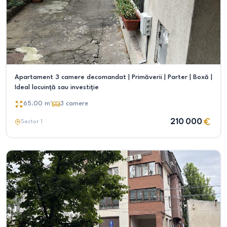
Apartament 3 camere decomandat | Primăverii | Parter | Boxă |
Ideal locuință sau investiție
65.00
m²
3
camere
210 000
Sector 1