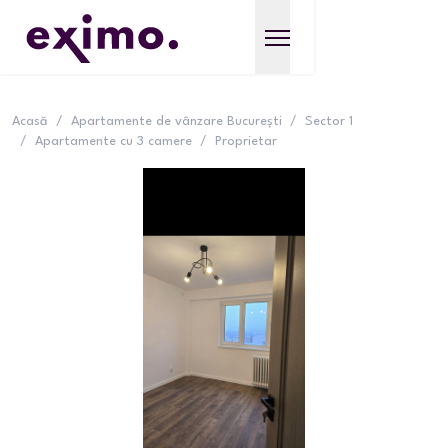
Acasă
/
Apartamente de vânzare București
/
Sector 1
/
Apartamente cu 3 camere
/
Proprietar