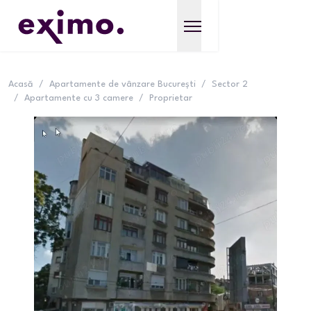
Acasă
/
Apartamente de vânzare București
/
Sector 2
/
Apartamente cu 3 camere
/
Proprietar