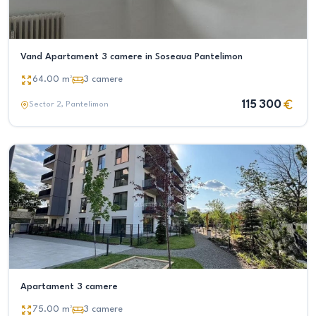
Vand Apartament 3 camere in Soseaua Pantelimon
64.00
m²
3
camere
115 300
Sector 2
, Pantelimon
Apartament 3 camere
75.00
m²
3
camere