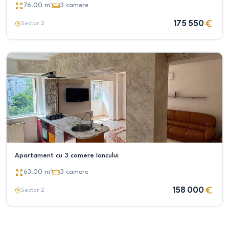
76.00
m²
3
camere
175 550
Sector 2
Apartament cu 3 camere Iancului
63.00
m²
3
camere
158 000
Sector 2