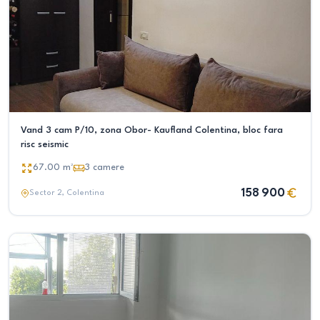
Vand 3 cam P/10, zona Obor- Kaufland Colentina, bloc fara
risc seismic
67.00
m²
3
camere
158 900
Sector 2
, Colentina