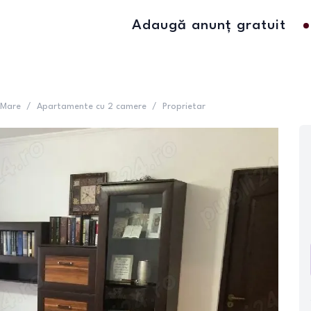
Adaugă anunț gratuit
 Mare
/
Apartamente cu 2 camere
/
Proprietar