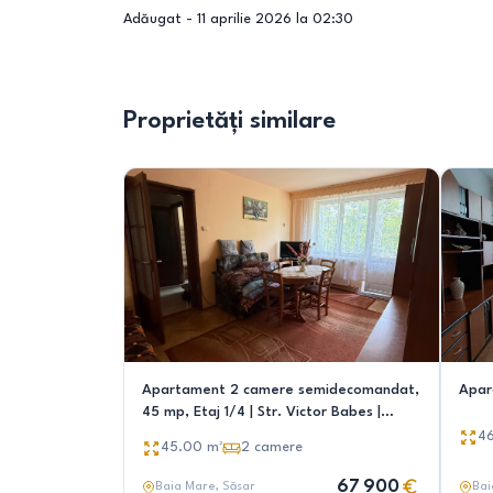
Adăugat -
11 aprilie 2026 la 02:30
Proprietăți similare
Apartament 2 camere semidecomandat,
Apar
45 mp, Etaj 1/4 | Str. Victor Babes |
Cartier Sasar | Baia Mare
4
45.00
m²
2
camere
67 900
Baia Mare
, Săsar
Bai