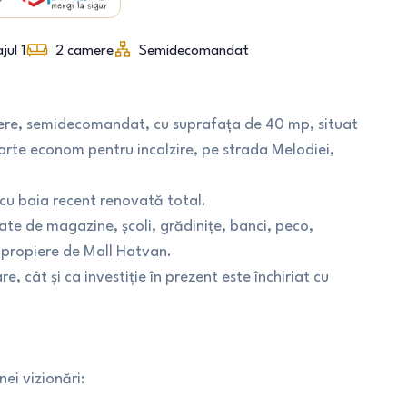
jul 1
2
camere
Semidecomandat
ere, semidecomandat, cu suprafața de 40 mp, situat
 foarte econom pentru incalzire, pe strada Melodiei,
cu baia recent renovată total.
tate de magazine, școli, grădinițe, banci, peco,
 apropiere de Mall Hatvan.
 cât și ca investiție în prezent este închiriat cu
ei vizionări: