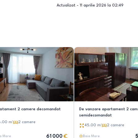
Actualizat -
11 aprilie 2026 la 02:49
atament 2 camere decomandat
De vanzare apartament 2 cam
semidecomandat
6.00
m²
2
camere
45.00
m²
2
camere
61 000
5
a Mare
Baia Mare