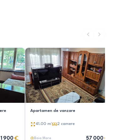
ere
Apartamen de vanzare
Apartame
41.00
m²
2
camere
2
came
1 900
57 000
Baia Mare
Baia Mar