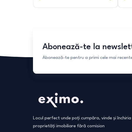
Abonează-te la newslet
Abonează-te pentru a primi cele mai recente 
Locul perfect unde poți cumpăra, vinde și închiria
proprietăți imobiliare fără comision