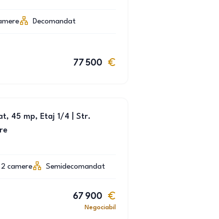
amere
Decomandat
77 500
 45 mp, Etaj 1/4 | Str.
re
2
camere
Semidecomandat
67 900
Negociabil