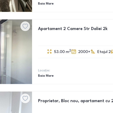
Baia Mare
Apartament 2 Camere Str Daliei 2k
2
53.00
m
2000+
Etajul 2
Locație:
Baia Mare
Proprietar, Bloc nou, apartament cu 2