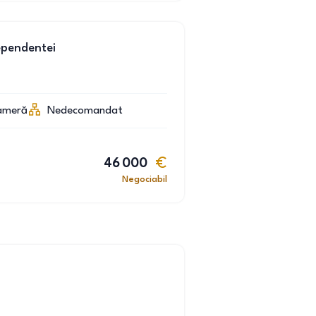
ependentei
ameră
Nedecomandat
46 000
Negociabil