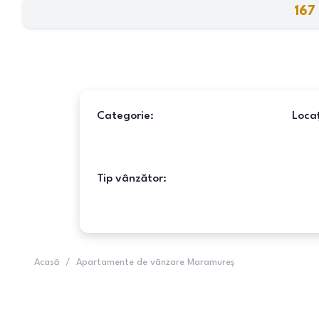
167
Categorie:
Locaț
Tip vânzător:
Acasă
/
Apartamente de vânzare Maramureș