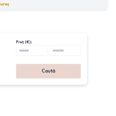
ureș
Preț (€):
Caută