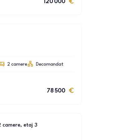
120 000
2
camere
Decomandat
78 500
 camere, etaj 3