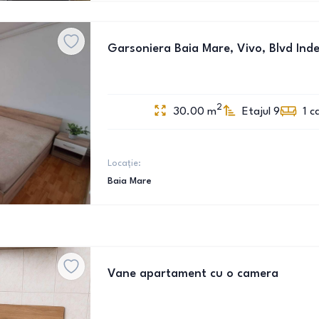
Garsoniera Baia Mare, Vivo, Blvd Ind
2
30.00
m
Etajul 9
1
c
Locație:
Baia Mare
Vane apartament cu o camera