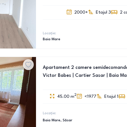
2000+
Etajul 3
2
c
Locație:
Baia Mare
Apartament 2 camere semidecomandat,
Victor Babes | Cartier Sasar | Baia Ma
2
45.00
m
<1977
Etajul 1
Locație:
Baia Mare
, Săsar