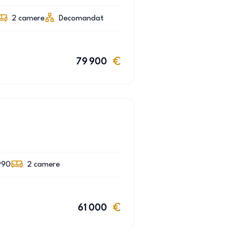
2
camere
Decomandat
79 900
990
2
camere
61 000