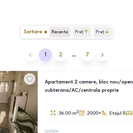
Sortare
Recente
Preț
Preț
crescător
descrescător
1
2
…
7
Apartament 2 camere, bloc nou/open
subterana/AC/centrala proprie
2
36.00
m
2000+
Etajul 5
Locație: