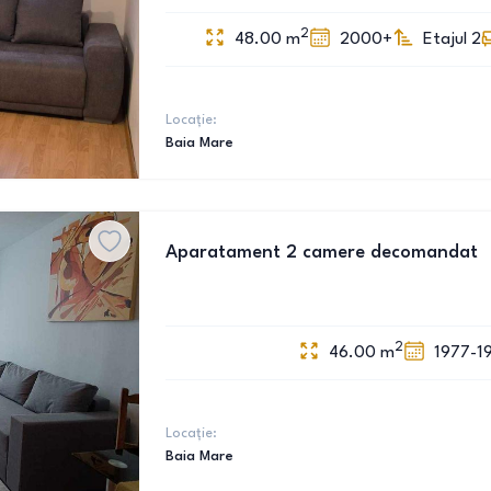
2
48.00
m
2000+
Etajul 2
Locație:
Baia Mare
Aparatament 2 camere decomandat
2
46.00
m
1977-1
Locație:
Baia Mare