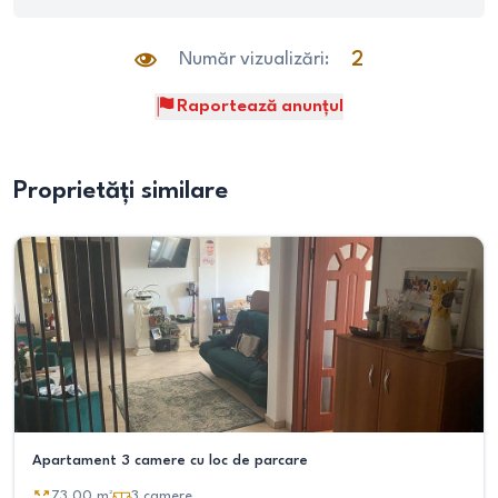
Număr vizualizări:
2
Raportează anunțul
Proprietăți similare
Apartament 3 camere cu loc de parcare
73.00
m²
3
camere