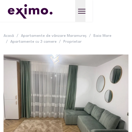
Acasă
/
Apartamente de vânzare Maramureș
/
Baia Mare
/
Apartamente cu 3 camere
/
Proprietar