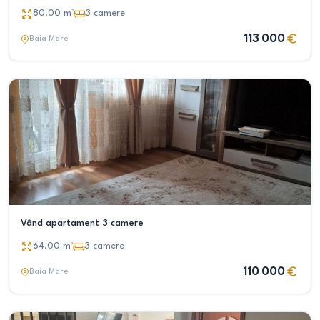
80.00
m²
3
camere
113 000
Baia Mare
Vând apartament 3 camere
64.00
m²
3
camere
110 000
Baia Mare