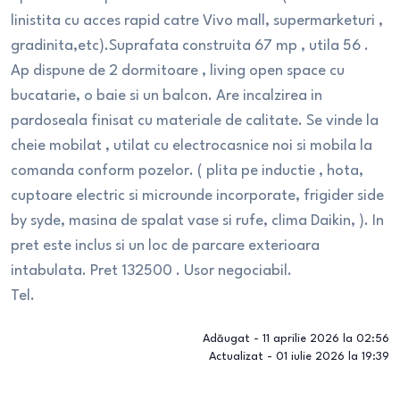
linistita cu acces rapid catre Vivo mall, supermarketuri ,
gradinita,etc).Suprafata construita 67 mp , utila 56 .
Ap dispune de 2 dormitoare , living open space cu
bucatarie, o baie si un balcon. Are incalzirea in
pardoseala finisat cu materiale de calitate. Se vinde la
cheie mobilat , utilat cu electrocasnice noi si mobila la
comanda conform pozelor. ( plita pe inductie , hota,
cuptoare electric si microunde incorporate, frigider side
by syde, masina de spalat vase si rufe, clima Daikin, ). In
pret este inclus si un loc de parcare exterioara
intabulata. Pret 132500 . Usor negociabil.
Tel.
Adăugat -
11 aprilie 2026 la 02:56
Actualizat -
01 iulie 2026 la 19:39