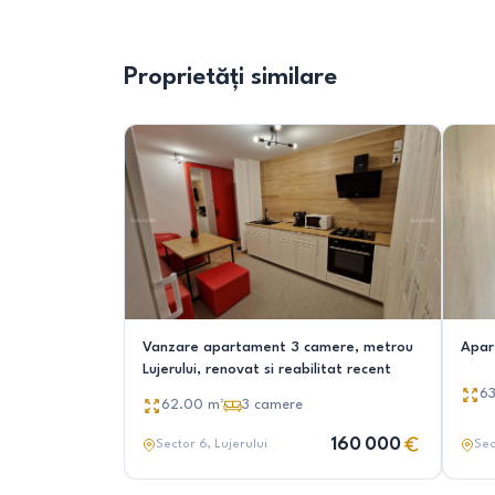
Proprietăți similare
Vanzare apartament 3 camere, metrou
Apar
Lujerului, renovat si reabilitat recent
6
62.00
m²
3
camere
160 000
Sector 6
, Lujerului
Sec