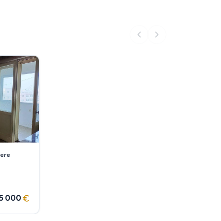
ere
15 000