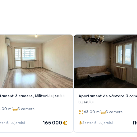
tament 3 camere, Militari-Lujerului
Apartament de vânzare 3 cam
Lujerului
3.00
m²
3
camere
63.00
m²
3
camere
165 000
1
tor 6
, Lujerului
Sector 6
, Lujerului