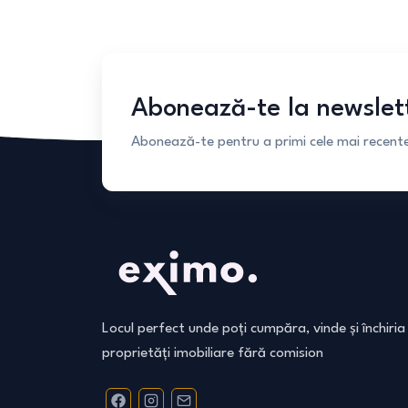
Abonează-te la newslet
Abonează-te pentru a primi cele mai recente 
Locul perfect unde poți cumpăra, vinde și închiria
proprietăți imobiliare fără comision