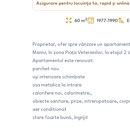
Asigurare pentru locuința ta, rapid și online
2
60
m
1977-1990
E
Proprietar, ofer spre vânzare un apartament
Maniu, în zona Piața Veteranilor, la etajul 2 d
Apartamentul este renovat:
parchet nou
uși interioare schimbate
usa metalica la intrare
calorifere noi, calorimetre,,
obiecte sanitare, prize, intrerupatoare, corpu
aer conditionat
stare foarte bună, îngrijit