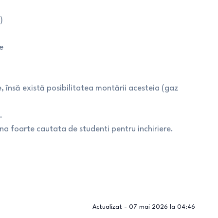
)
e
 însă există posibilitatea montării acesteia (gaz
.
a foarte cautata de studenti pentru inchiriere.
Actualizat -
07 mai 2026 la 04:46