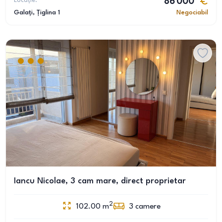
Locație:
86 000
Galați
, Țiglina 1
Negociabil
Iancu Nicolae, 3 cam mare, direct proprietar
2
102.00
m
3
camere