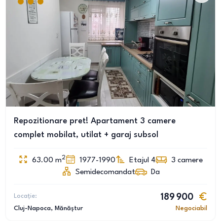
Repozitionare pret! Apartament 3 camere
complet mobilat, utilat + garaj subsol
2
63.00
m
1977-1990
Etajul 4
3
camere
Semidecomandat
Da
Locație:
189 900
Cluj-Napoca
, Mănăștur
Negociabil