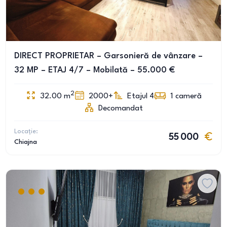
DIRECT PROPRIETAR – Garsonieră de vânzare –
32 MP – ETAJ 4/7 – Mobilată – 55.000 €
2
32.00
m
2000+
Etajul 4
1
cameră
Decomandat
Locație:
55 000
Chiajna