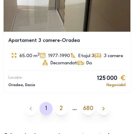
Apartament 3 camere-Oradea
2
65.00
m
1977-1990
Etajul 3
3
camere
Decomandat
Da
Locație:
125 000
Oradea
, Dacia
Negociabil
1
2
…
680