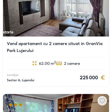
Vand apartament cu 2 camere situat in GranVia
Park Lujerului
2
62.00
m
2
camere
Locație:
225 000
Sector 6
, Lujerului