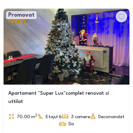
Promovat
Apartament "Super Lux"complet renovat si
uttilat
2
70.00
m
Etajul 6
3
camere
Decomandat
Da