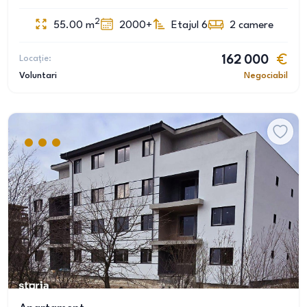
2
55.00
m
2000+
Etajul 6
2
camere
Locație:
162 000
Voluntari
Negociabil