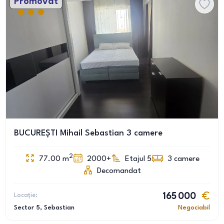
Promovat
BUCUREȘTI Mihail Sebastian 3 camere
2
77.00
m
2000+
Etajul 5
3
camere
Decomandat
Locație:
165 000
Sector 5
, Sebastian
Negociabil