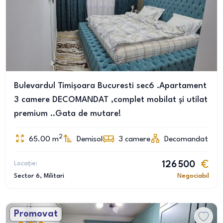
Bulevardul Timișoara Bucuresti sec6 .Apartament
3 camere DECOMANDAT ,complet mobilat și utilat
premium ..Gata de mutare!
2
65.00
m
Demisol
3
camere
Decomandat
Locație:
126 500
Sector 6
, Militari
Negociabil
Promovat