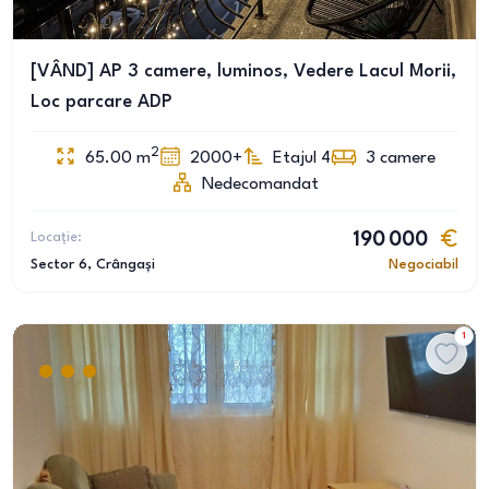
[VÂND] AP 3 camere, luminos, Vedere Lacul Morii,
Loc parcare ADP
2
65.00
m
2000+
Etajul 4
3
camere
Nedecomandat
Locație:
190 000
Sector 6
, Crângași
Negociabil
1