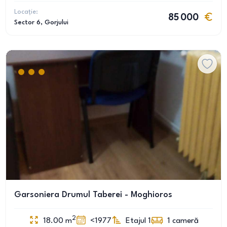
Locație:
85 000
Sector 6
, Gorjului
Garsoniera Drumul Taberei - Moghioros
2
18.00
m
<1977
Etajul 1
1
cameră