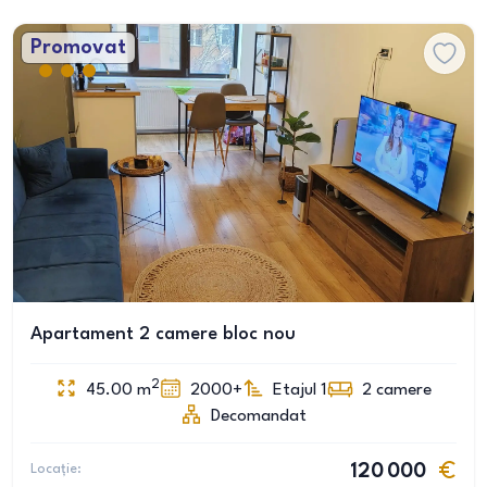
Promovat
Apartament 2 camere bloc nou
2
45.00
m
2000+
Etajul 1
2
camere
Decomandat
Locație:
120 000