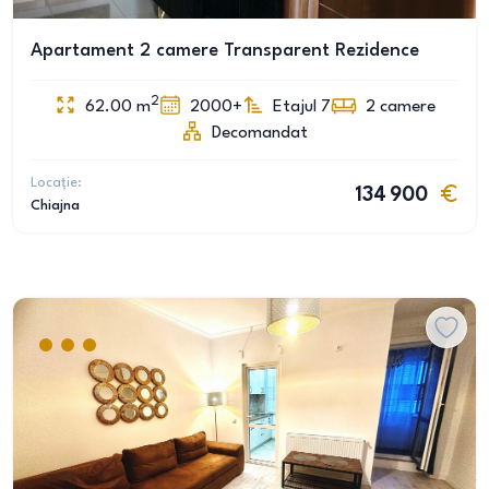
Apartament 2 camere Transparent Rezidence
2
62.00
m
2000+
Etajul 7
2
camere
Decomandat
Locație:
134 900
Chiajna