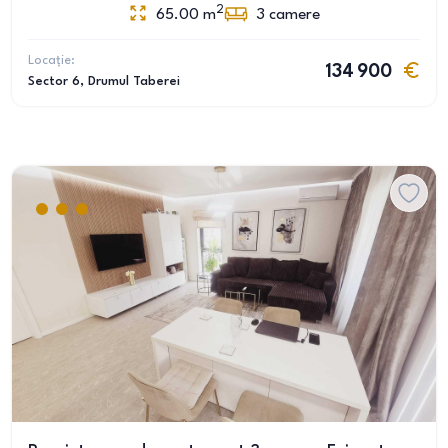
2
65.00
m
3
camere
Locație:
134 900
Sector 6
, Drumul Taberei