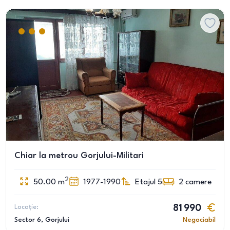
Chiar la metrou Gorjului-Militari
2
50.00
m
1977-1990
Etajul 5
2
camere
Locație:
81 990
Sector 6
, Gorjului
Negociabil