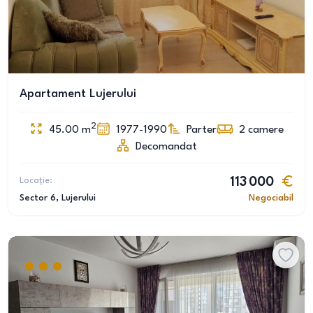
Apartament Lujerului
2
45.00
m
1977-1990
Parter
2
camere
Decomandat
Locație:
113 000
Sector 6
, Lujerului
Negociabil