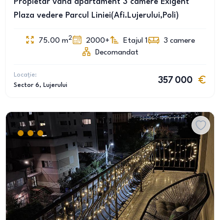
Propietar vand apartament 3 camere Exigent
Plaza vedere Parcul Liniei(Afi.Lujerului,Poli)
2
75.00
m
2000+
Etajul 1
3
camere
Decomandat
Locație:
357 000
Sector 6
, Lujerului