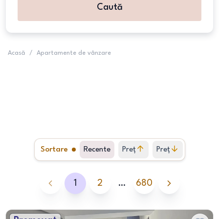
Caută
Acasă
/
Apartamente de vânzare
Sortare
Recente
Preț
Preț
crescător
descrescător
1
2
…
680