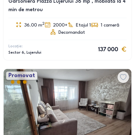
Garsonieră Plazza Lujerului 36 mp , mobilată la 4
min de metrou
2
36.00
m
2000+
Etajul 1
1
cameră
Decomandat
Locație:
137 000
Sector 6
, Lujerului
Promovat