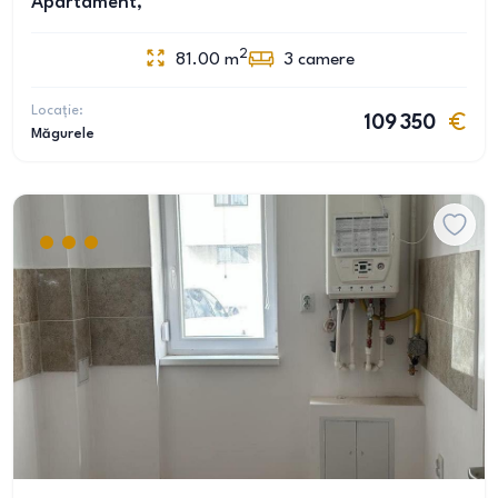
Apartament,
2
81.00
m
3
camere
Locație:
109 350
Măgurele