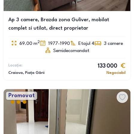
Ap 3 camere, Brazda zona Guliver, mobilat
complet si utilat, direct proprietar
2
69.00
m
1977-1990
Etajul 4
3
camere
Semidecomandat
Locație:
133 000
Craiova
, Piața Gării
Negociabil
Promovat