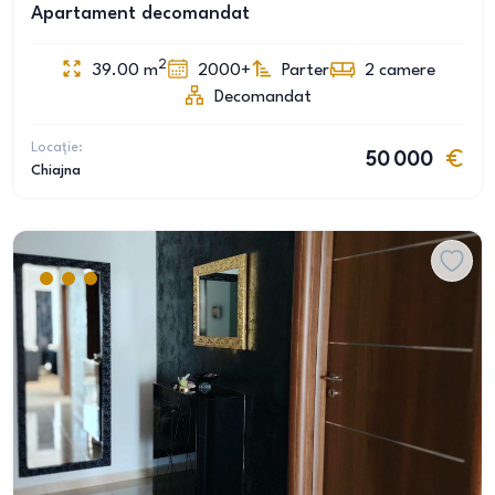
Apartament decomandat
2
39.00
m
2000+
Parter
2
camere
Decomandat
Locație:
50 000
Chiajna