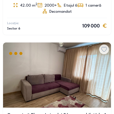
2
42.00
m
2000+
Etajul 6
1
cameră
Decomandat
Locație:
109 000
Sector 6