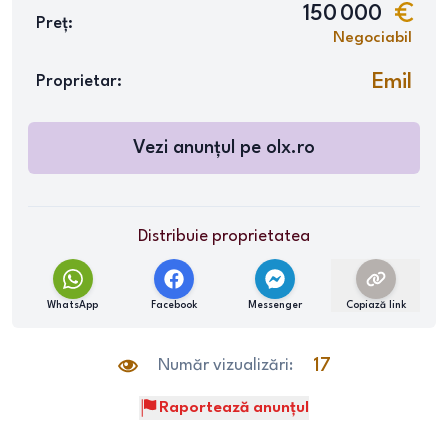
150 000
Preț:
Negociabil
Emil
Proprietar:
Vezi anunțul pe
olx.ro
Distribuie proprietatea
WhatsApp
Facebook
Messenger
Copiază link
Număr vizualizări:
17
Raportează anunțul