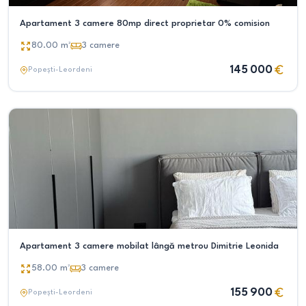
Apartament 3 camere 80mp direct proprietar 0% comision
80.00
m²
3
camere
145 000
Popești-Leordeni
Apartament 3 camere mobilat lângă metrou Dimitrie Leonida
58.00
m²
3
camere
155 900
Popești-Leordeni