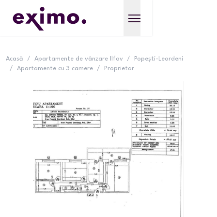
Acasă
/
Apartamente de vânzare Ilfov
/
Popești-Leordeni
/
Apartamente cu 3 camere
/
Proprietar