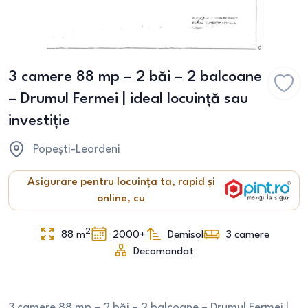
3 camere 88 mp – 2 băi – 2 balcoane
– Drumul Fermei | ideal locuință sau
investiție
Popești-Leordeni
Asigurare pentru locuința ta, rapid și
online, cu
2
88
m
2000+
Demisol
3
camere
Decomandat
3 camere 88 mp – 2 băi – 2 balcoane – Drumul Fermei |