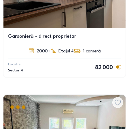
Garsonieră - direct proprietar
2000+
Etajul 4
1
cameră
Locație:
82 000
Sector 4