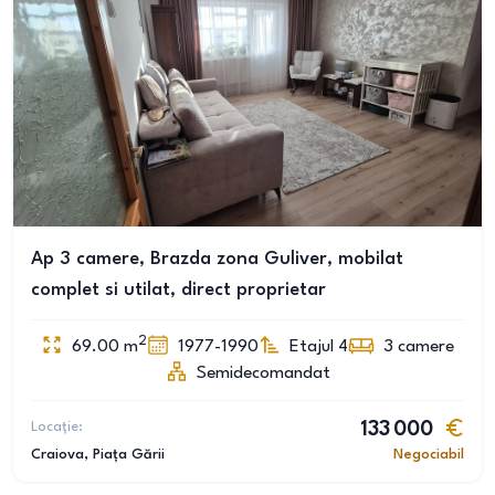
Ap 3 camere, Brazda zona Guliver, mobilat
complet si utilat, direct proprietar
2
69.00
m
1977-1990
Etajul 4
3
camere
Semidecomandat
Locație:
133 000
Craiova
, Piața Gării
Negociabil