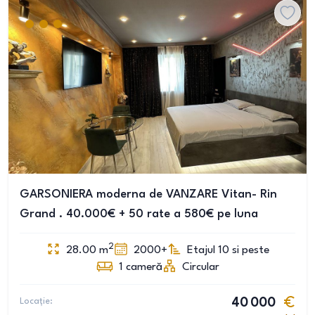
GARSONIERA moderna de VANZARE Vitan- Rin
Grand . 40.000€ + 50 rate a 580€ pe luna
2
28.00
m
2000+
Etajul 10 si peste
1
cameră
Circular
Locație:
40 000