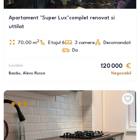
Apartament "Super Lux"complet renovat si
uttilat
2
70.00
m
Etajul 6
3
camere
Decomandat
Da
Locație:
120 000
Bacău
, Alecu Russo
Negociabil