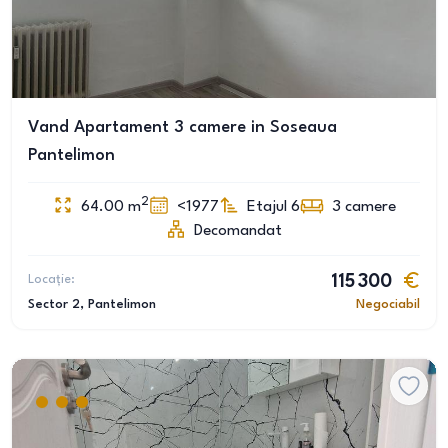
Vand Apartament 3 camere in Soseaua
Pantelimon
2
64.00
m
<1977
Etajul 6
3
camere
Decomandat
Locație:
115 300
Sector 2
, Pantelimon
Negociabil