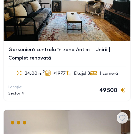
Garsonieră centrala în zona Antim – Unirii |
Complet renovată
2
24.00
m
<1977
Etajul 3
1
cameră
Locație:
49 500
Sector 4