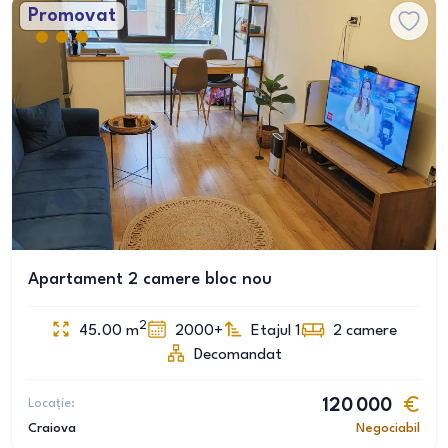
Promovat
Apartament 2 camere bloc nou
2
45.00
m
2000+
Etajul 1
2
camere
Decomandat
Locație:
120 000
Craiova
Negociabil