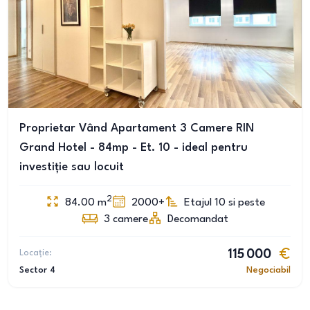
Proprietar Vând Apartament 3 Camere RIN
Grand Hotel - 84mp - Et. 10 - ideal pentru
investiție sau locuit
2
84.00
m
2000+
Etajul 10 si peste
3
camere
Decomandat
Locație:
115 000
Sector 4
Negociabil