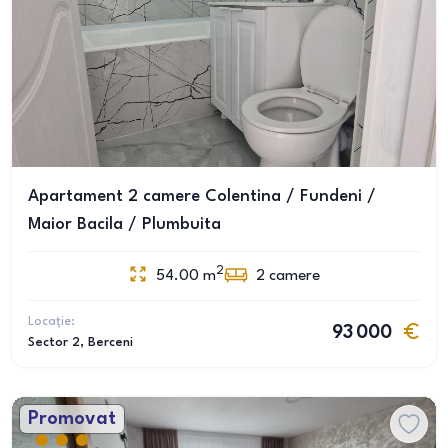
Apartament 2 camere Colentina / Fundeni /
Maior Bacila / Plumbuita
2
54.00
m
2
camere
Locație:
93 000
Sector 2
, Berceni
Promovat