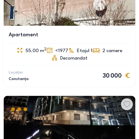
Apartament
2
55.00
m
<1977
Etajul 1
2
camere
Decomandat
Locație:
30 000
Constanța