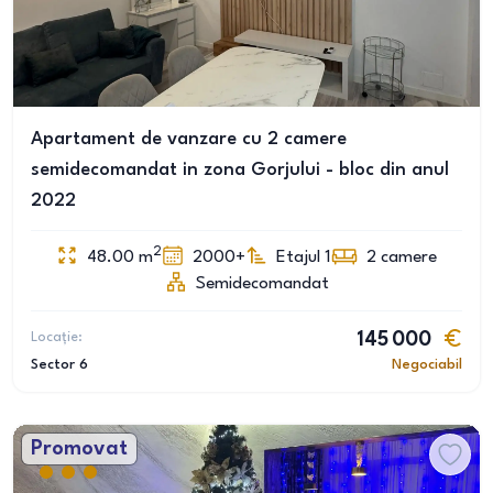
Apartament de vanzare cu 2 camere
semidecomandat in zona Gorjului - bloc din anul
2022
2
48.00
m
2000+
Etajul 1
2
camere
Semidecomandat
Locație:
145 000
Sector 6
Negociabil
Promovat