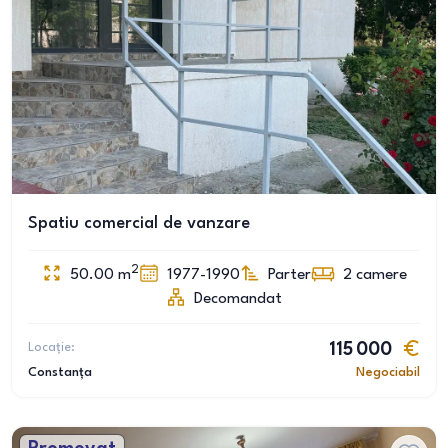
Spatiu comercial de vanzare
2
50.00
m
1977-1990
Parter
2
camere
Decomandat
Locație:
115 000
Constanța
Negociabil