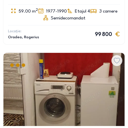
2
59.00
m
1977-1990
Etajul 4
3
camere
Semidecomandat
Locație:
99 800
Oradea
, Rogerius