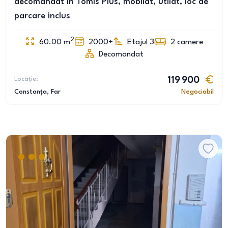
decomandat in Tomis Plus, mobilat, utilat, loc de
parcare inclus
2
60.00
m
2000+
Etajul 3
2
camere
Decomandat
Locație:
119 900
Constanța
, Far
Negociabil