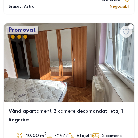
Brașov
, Astra
Negociabil
1
Promovat
Vând apartament 2 camere decomandat, etaj 1
Rogerius
2
40.00
m
<1977
Etajul 1
2
camere