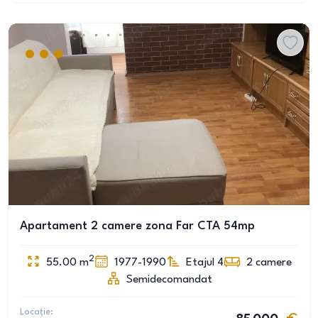
Apartament 2 camere zona Far CTA 54mp
2
55.00
m
1977-1990
Etajul 4
2
camere
Semidecomandat
Locație: