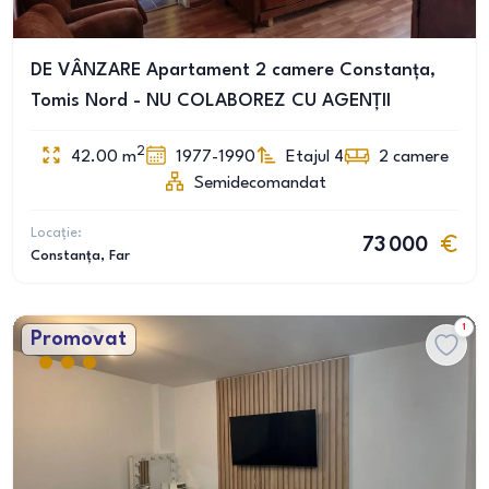
DE VÂNZARE Apartament 2 camere Constanța,
Tomis Nord - NU COLABOREZ CU AGENȚII
2
42.00
m
1977-1990
Etajul 4
2
camere
Semidecomandat
Locație:
73 000
Constanța
, Far
1
Promovat