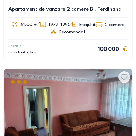
Apartament de vanzare 2 camere Bl. Ferdinand
2
61.00
m
1977-1990
Etajul 8
2
camere
Decomandat
Locație:
100 000
Constanța
, Far