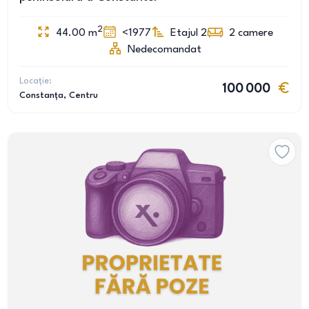
2
44.00
m
<1977
Etajul 2
2
camere
Nedecomandat
Locație:
100 000
Constanța
, Centru