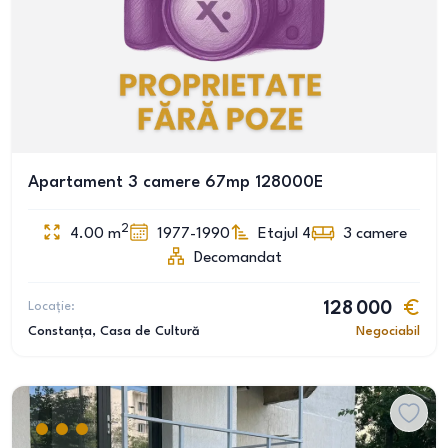
Apartament 3 camere 67mp 128000E
2
4.00
m
1977-1990
Etajul 4
3
camere
Decomandat
Locație:
128 000
Constanța
, Casa de Cultură
Negociabil