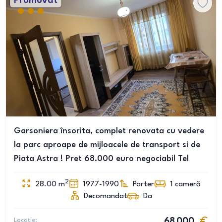
Promovat
Garsoniera însorita, complet renovata cu vedere
la parc aproape de mijloacele de transport si de
Piata Astra ! Pret 68.000 euro negociabil Tel
2
28.00
m
1977-1990
Parter
1
cameră
Decomandat
Da
Locație:
68 000