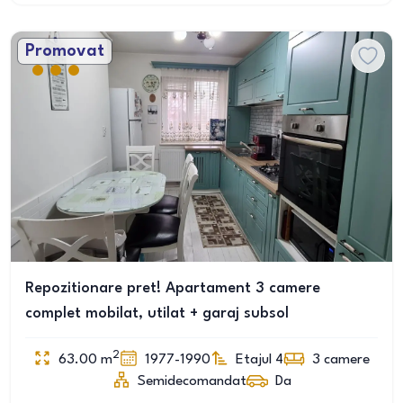
Promovat
Repozitionare pret! Apartament 3 camere
complet mobilat, utilat + garaj subsol
2
63.00
m
1977-1990
Etajul 4
3
camere
Semidecomandat
Da