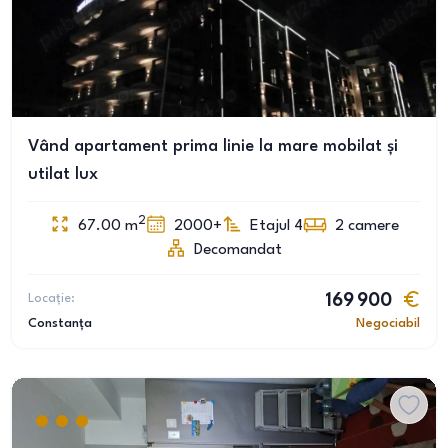
Vând apartament prima linie la mare mobilat și
utilat lux
2
67.00
m
2000+
Etajul 4
2
camere
Decomandat
Locație:
169 900
Constanța
Negociabil