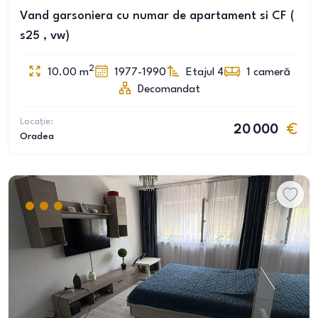
Vand garsoniera cu numar de apartament si CF (
s25 , vw)
2
10.00
m
1977-1990
Etajul 4
1
cameră
Decomandat
Locație:
20 000
Oradea