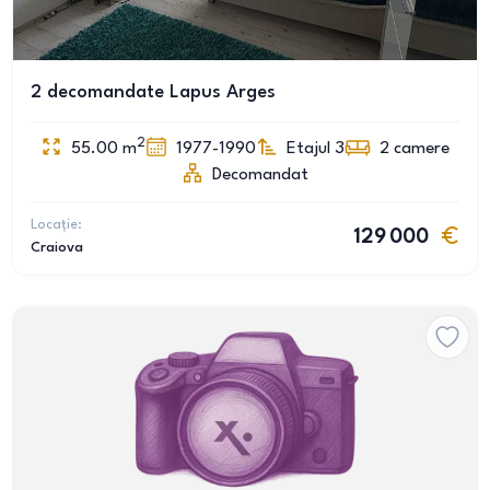
2 decomandate Lapus Arges
2
55.00
m
1977-1990
Etajul 3
2
camere
Decomandat
Locație:
129 000
Craiova