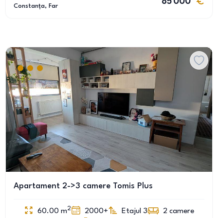
85 000
Constanța
, Far
Apartament 2->3 camere Tomis Plus
2
60.00
m
2000+
Etajul 3
2
camere