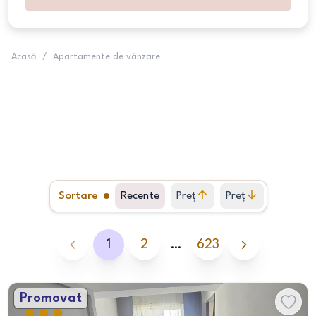
Acasă
/
Apartamente de vânzare
Sortare
Recente
Preț
Preț
crescător
descrescător
1
2
…
623
Promovat