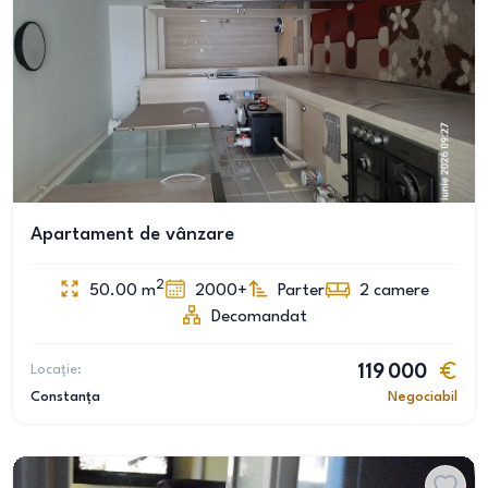
Apartament de vânzare
2
50.00
m
2000+
Parter
2
camere
Decomandat
Locație:
119 000
Constanța
Negociabil