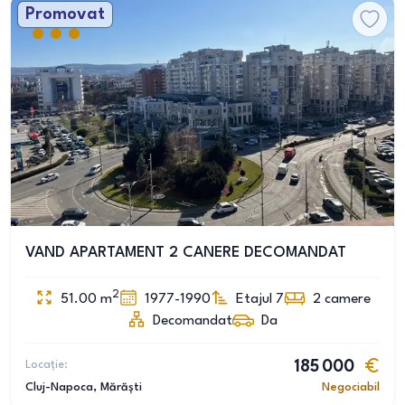
Promovat
VAND APARTAMENT 2 CANERE DECOMANDAT
2
51.00
m
1977-1990
Etajul 7
2
camere
Decomandat
Da
Locație:
185 000
Cluj-Napoca
, Mărăști
Negociabil