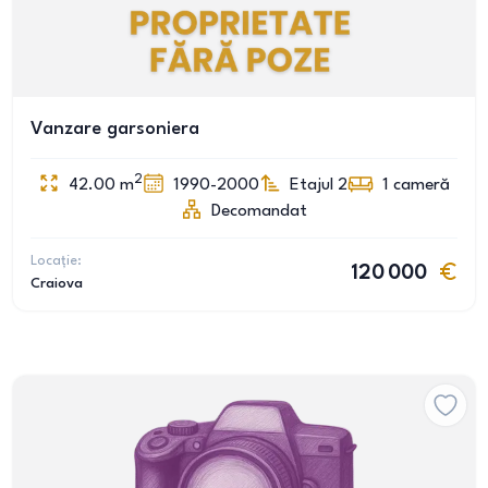
Vanzare garsoniera
2
42.00
m
1990-2000
Etajul 2
1
cameră
Decomandat
Locație:
120 000
Craiova