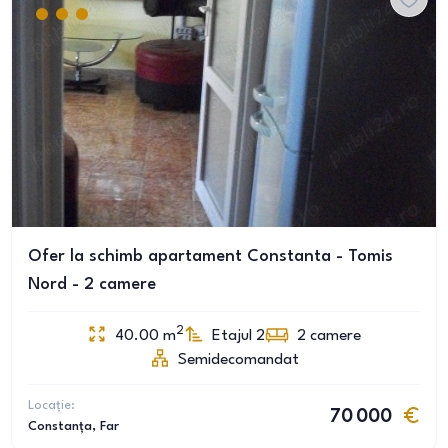
Ofer la schimb apartament Constanta - Tomis
Nord - 2 camere
2
40.00
m
Etajul 2
2
camere
Semidecomandat
Locație:
70 000
Constanța
, Far