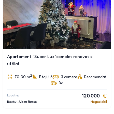
Apartament "Super Lux"complet renovat si
uttilat
2
70.00
m
Etajul 6
3
camere
Decomandat
Da
Locație:
120 000
Bacău
, Alecu Russo
Negociabil