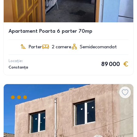
Apartament Poarta 6 parter 70mp
Parter
2
camere
Semidecomandat
Locație:
89 000
Constanța