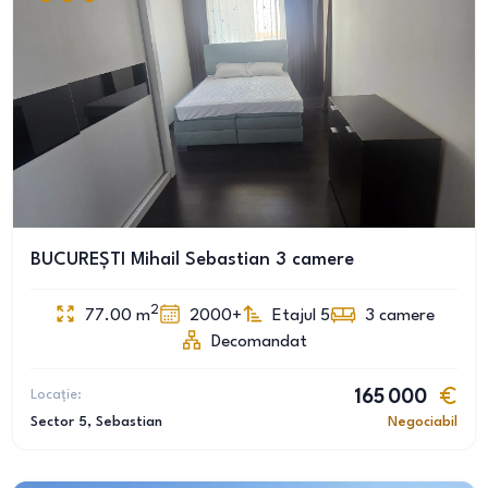
BUCUREȘTI Mihail Sebastian 3 camere
2
77.00
m
2000+
Etajul 5
3
camere
Decomandat
Locație:
165 000
Sector 5
, Sebastian
Negociabil