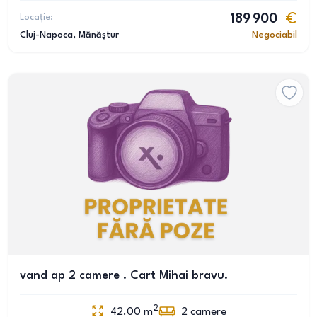
Locație:
189 900
Cluj-Napoca
, Mănăștur
Negociabil
vand ap 2 camere . Cart Mihai bravu.
2
42.00
m
2
camere