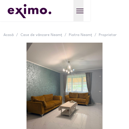
Acasă
/
Case de vânzare Neamț
/
Piatra Neamț
/
Proprietar