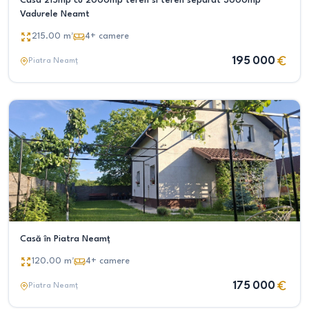
Casa 215mp cu 2000mp teren si teren separat 3000mp
Vadurele Neamt
215.00
m²
4+
camere
195 000
Piatra Neamț
Casă în Piatra Neamț
120.00
m²
4+
camere
175 000
Piatra Neamț