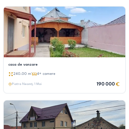
casa de vanzare
240.00
m²
4+
camere
190 000
Piatra Neamț
, 1 Mai