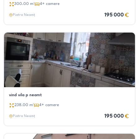
300.00
m²
4+
camere
195 000
Piatra Neamț
vind vila p neamt
238.00
m²
4+
camere
195 000
Piatra Neamț