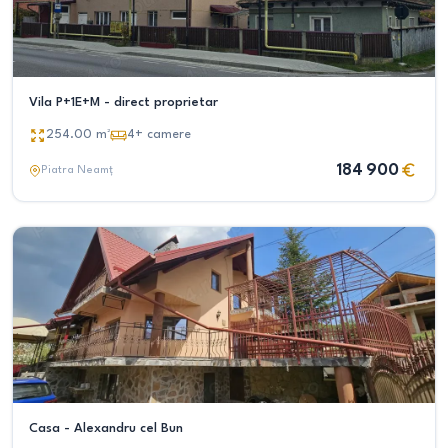
Vila P+1E+M - direct proprietar
254.00
m²
4+
camere
184 900
Piatra Neamț
Casa - Alexandru cel Bun