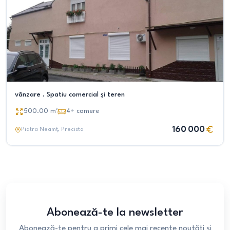
vânzare . Spatiu comercial și teren
500.00
m²
4+
camere
160 000
Piatra Neamț
, Precista
Abonează-te la newsletter
Abonează-te pentru a primi cele mai recente noutăți și