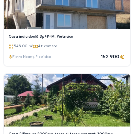
Casa individuală Dp+P+M, Pietricica
548.00
m²
4+
camere
152 900
Piatra Neamț
, Pietricica