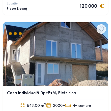
Locație:
120 000
Piatra Neamț
Casa individuală Dp+P+M, Pietricica
2
548.00
m
2000+
4+
camere