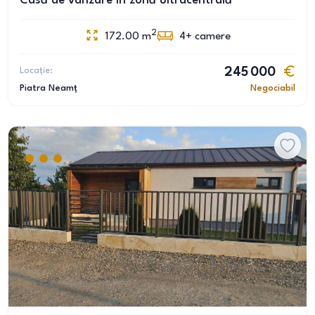
Casă de vânzare în zonă ultracentrală
2
172.00
m
4+
camere
Locație:
245 000
Piatra Neamț
Negociabil