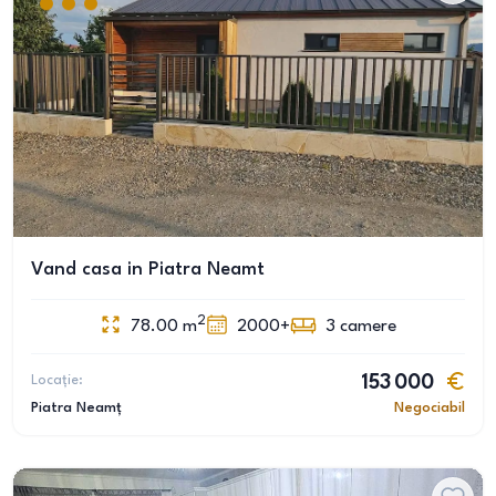
Vand casa in Piatra Neamt
2
78.00
m
2000+
3
camere
Locație:
153 000
Piatra Neamț
Negociabil