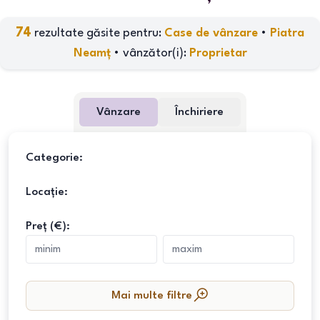
74
rezultate găsite pentru:
Case de vânzare
•
Piatra
Neamț
•
vânzător(i)
:
Proprietar
Vânzare
Închiriere
Categorie:
Locație:
Preț (€):
Mai multe filtre