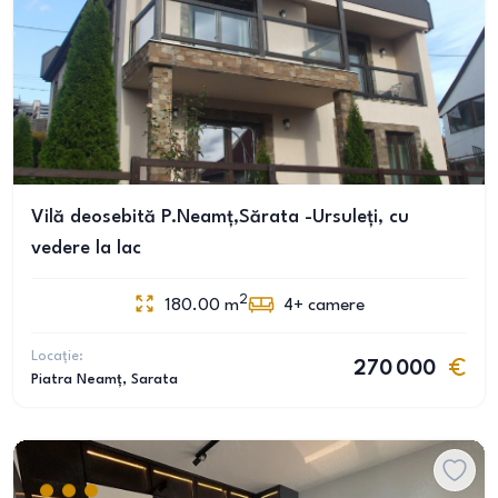
Vilă deosebită P.Neamț,Sărata -Ursuleți, cu
vedere la lac
2
180.00
m
4+
camere
Locație:
270 000
Piatra Neamț
, Sarata