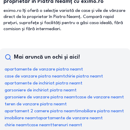
proprietar în Piatra Neamț cu eximo.ro
eximo.ro îți oferă o selecție variată de case și vile de vânzare
direct de la proprietar în Piatra Neamț. Compară rapid
prețuri, suprafețe și facilități pentru a găsi casa ideală, fără
comision și fără intermediari.
Mai aruncă un ochi și aici!
apartamente de vanzare piatra neamt
case de vanzare piatra neamt
chirie piatra neamt
apartamente de inchiriat piatra neamt
garsoniere de inchiriat piatra neamt
garsoniere de vanzare piatra neamt
case de vanzare neamt
teren de vanzare piatra neamt
apartament 2 camere piatra neamt
imobiliare piatra neamt
imobiliare neamt
apartamente de vanzare neamt
chirie neamt
case neamt
terenuri neamt