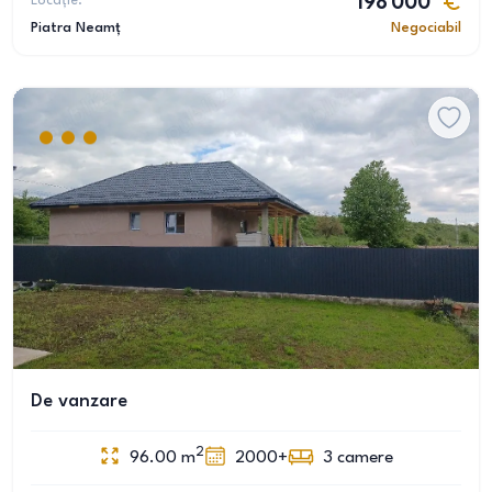
Locație:
198 000
Piatra Neamț
Negociabil
De vanzare
2
96.00
m
2000+
3
camere