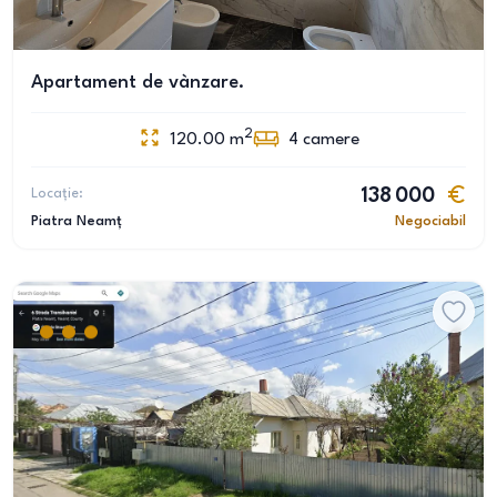
Apartament de vànzare.
2
120.00
m
4
camere
Locație:
138 000
Piatra Neamț
Negociabil