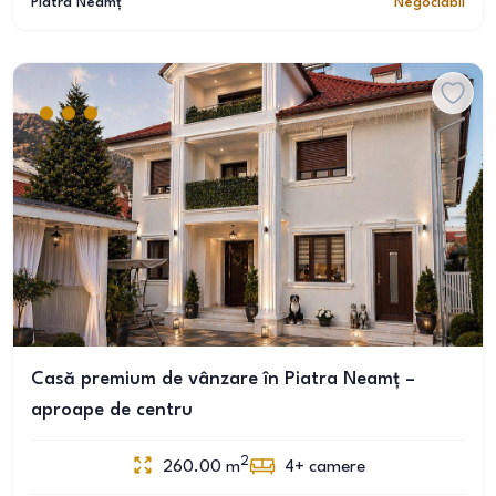
Piatra Neamț
Negociabil
Casă premium de vânzare în Piatra Neamț –
aproape de centru
2
260.00
m
4+
camere