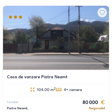
Casa de vanzare Piatra Neamt
2
104.00
m
4+
camere
Locație:
80 000
Piatra Neamț
Negociabil