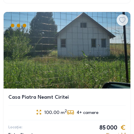
Casa Piatra Neamt Ciritei
2
100.00
m
4+
camere
Locație:
85 000