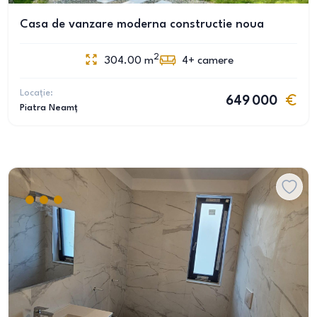
Casa de vanzare moderna constructie noua
2
304.00
m
4+
camere
Locație:
649 000
Piatra Neamț