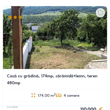
Casă cu grădină, 174mp, cărămidă+lemn, teren
480mp
2
174.00
m
4
camere
Locație:
110 000