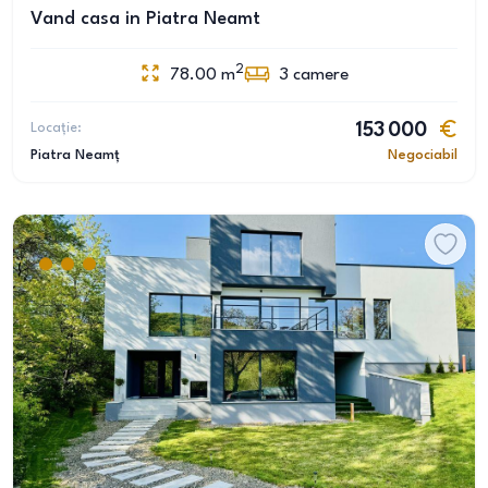
Vand casa in Piatra Neamt
2
78.00
m
3
camere
Locație:
153 000
Piatra Neamț
Negociabil