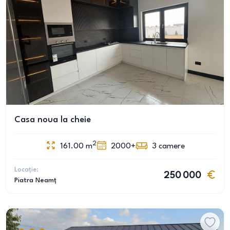
Casa noua la cheie
2
161.00
m
2000+
3
camere
Locație:
250 000
Piatra Neamț