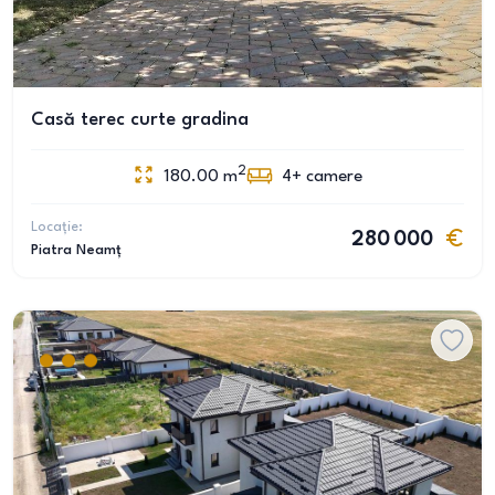
Casă terec curte gradina
2
180.00
m
4+
camere
Locație:
280 000
Piatra Neamț