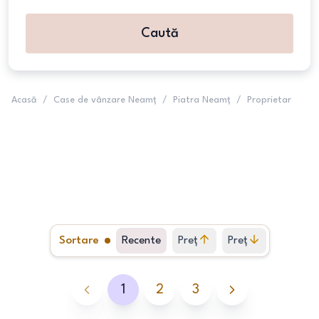
Caută
Acasă
/
Case de vânzare Neamț
/
Piatra Neamț
/
Proprietar
Sortare
Recente
Preț
Preț
crescător
descrescător
1
2
3