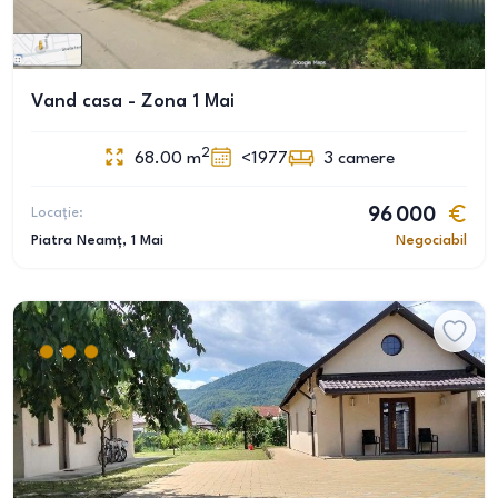
Vand casa - Zona 1 Mai
2
68.00
m
<1977
3
camere
Locație:
96 000
Piatra Neamț
, 1 Mai
Negociabil