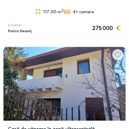
2
117.00
m
4+
camere
Locație:
275 000
Piatra Neamț