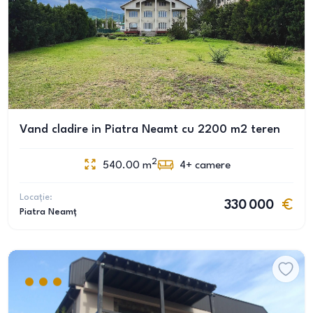
Vand cladire in Piatra Neamt cu 2200 m2 teren
2
540.00
m
4+
camere
Locație:
330 000
Piatra Neamț