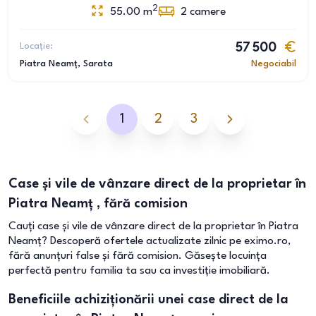
2
55.00
m
2
camere
Locație:
57 500
Piatra Neamț
, Sarata
Negociabil
1
2
3
Case și vile de vânzare direct de la proprietar în
Piatra Neamț , fără comision
Cauți case și vile de vânzare direct de la proprietar în Piatra
Neamț? Descoperă ofertele actualizate zilnic pe eximo.ro,
fără anunțuri false și fără comision. Găsește locuința
perfectă pentru familia ta sau ca investiție imobiliară.
Beneficiile achiziționării unei case direct de la