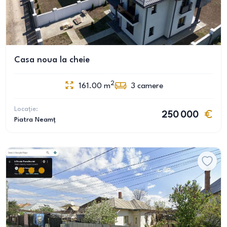
Casa noua la cheie
2
161.00
m
3
camere
Locație:
250 000
Piatra Neamț