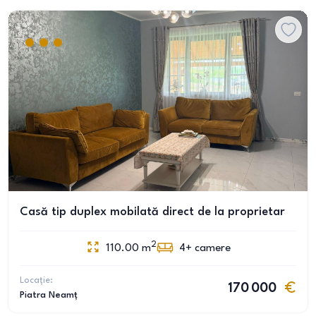
Casă tip duplex mobilată direct de la proprietar
2
110.00
m
4+
camere
Locație:
170 000
Piatra Neamț