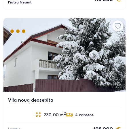
Piatra Neamț
Vila noua deosebita
2
230.00
m
4
camere