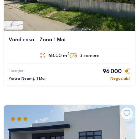
Vand casa - Zona 1 Mai
2
68.00
m
3
camere
Locație:
96 000
Piatra Neamț
, 1 Mai
Negociabil