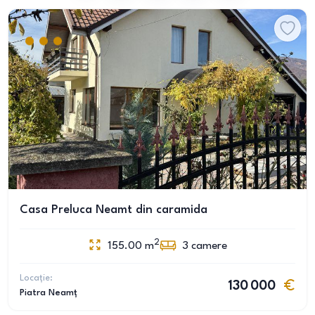
Casa Preluca Neamt din caramida
2
155.00
m
3
camere
Locație:
130 000
Piatra Neamț