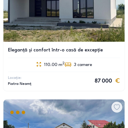
Eleganță și confort într-o casă de excepție
2
110.00
m
3
camere
Locație:
87 000
Piatra Neamț