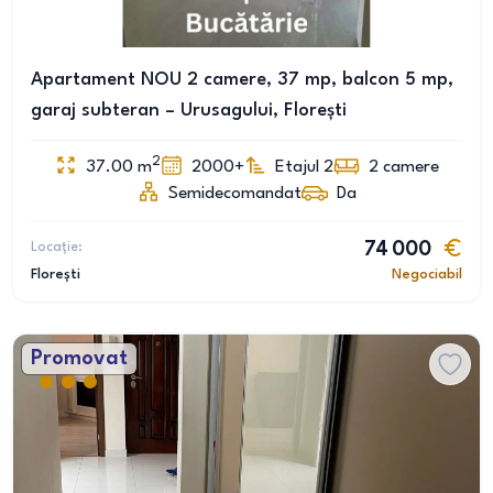
Apartament NOU 2 camere, 37 mp, balcon 5 mp,
garaj subteran – Urusagului, Florești
2
37.00
m
2000+
Etajul 2
2
camere
Semidecomandat
Da
Locație:
74 000
Florești
Negociabil
Promovat