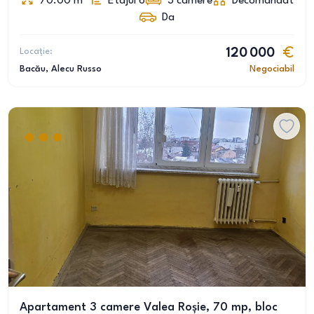
70.00
m
Etajul 6
3
camere
Decomandat
Da
Locație:
120 000
Bacău
, Alecu Russo
Negociabil
Apartament 3 camere Valea Roșie, 70 mp, bloc