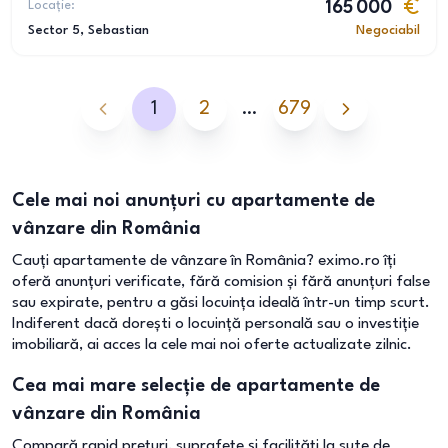
Locație:
165 000
Sector 5
, Sebastian
Negociabil
1
2
…
679
Cele mai noi anunțuri cu apartamente de
vânzare din România
Cauți apartamente de vânzare în România? eximo.ro îți
oferă anunțuri verificate, fără comision și fără anunțuri false
sau expirate, pentru a găsi locuința ideală într-un timp scurt.
Indiferent dacă dorești o locuință personală sau o investiție
imobiliară, ai acces la cele mai noi oferte actualizate zilnic.
Cea mai mare selecție de apartamente de
vânzare din România
Compară rapid prețuri, suprafețe și facilități la sute de