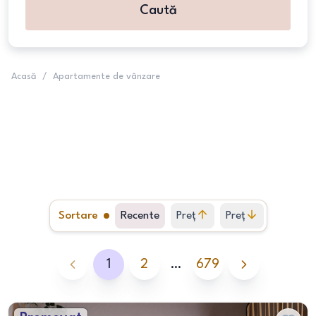
Caută
Acasă
/
Apartamente de vânzare
Sortare
Recente
Preț
Preț
crescător
descrescător
1
2
…
679