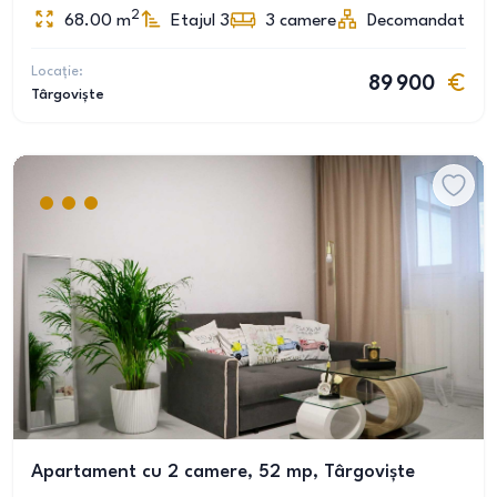
2
68.00
m
Etajul 3
3
camere
Decomandat
Locație:
89 900
Târgoviște
Apartament cu 2 camere, 52 mp, Târgoviște