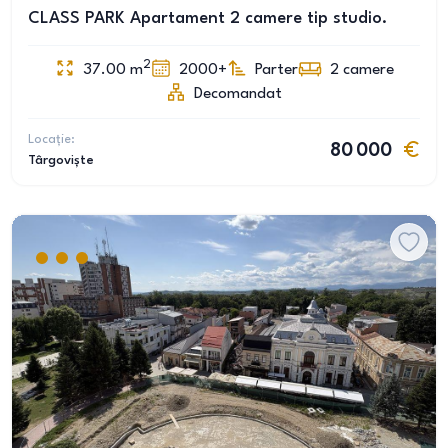
CLASS PARK Apartament 2 camere tip studio.
2
37.00
m
2000+
Parter
2
camere
Decomandat
Locație:
80 000
Târgoviște