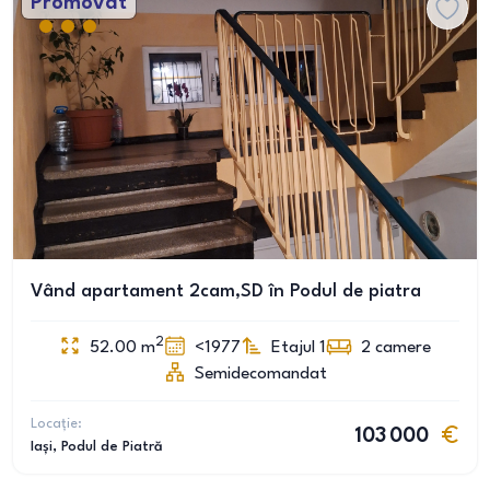
Promovat
Vând apartament 2cam,SD în Podul de piatra
2
52.00
m
<1977
Etajul 1
2
camere
Semidecomandat
Locație:
103 000
Iași
, Podul de Piatră