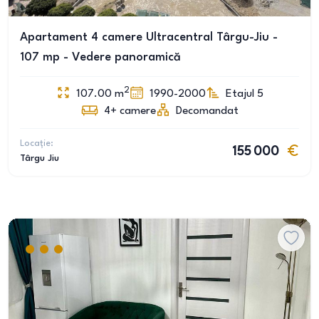
Apartament 4 camere Ultracentral Târgu-Jiu -
107 mp - Vedere panoramică
2
107.00
m
1990-2000
Etajul 5
4+
camere
Decomandat
Locație:
155 000
Târgu Jiu