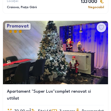
Locație:
133 000
Craiova
, Piața Gării
Negociabil
Promovat
Apartament "Super Lux"complet renovat si
uttilat
2