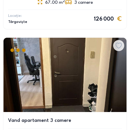
2
67.00
m
3
camere
Locație:
126 000
Târgoviște
Vand apartament 3 camere