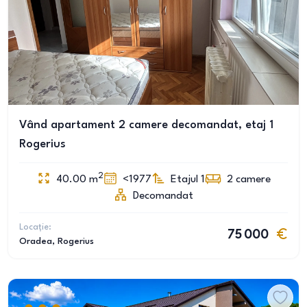
Vând apartament 2 camere decomandat, etaj 1
Rogerius
2
40.00
m
<1977
Etajul 1
2
camere
Decomandat
Locație:
75 000
Oradea
, Rogerius