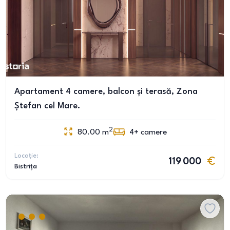
Apartament 4 camere, balcon și terasă, Zona
Ștefan cel Mare.
2
80.00
m
4+
camere
Locație:
119 000
Bistrița