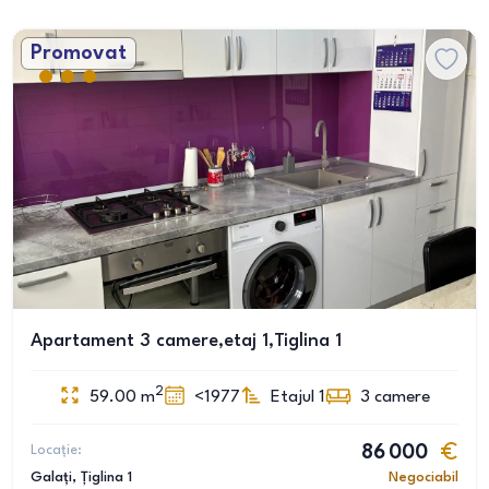
Promovat
Apartament 3 camere,etaj 1,Tiglina 1
2
59.00
m
<1977
Etajul 1
3
camere
Locație:
86 000
Galați
, Țiglina 1
Negociabil