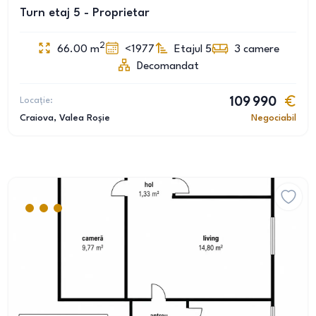
Turn etaj 5 - Proprietar
2
66.00
m
<1977
Etajul 5
3
camere
Decomandat
Locație:
109 990
Craiova
, Valea Roșie
Negociabil