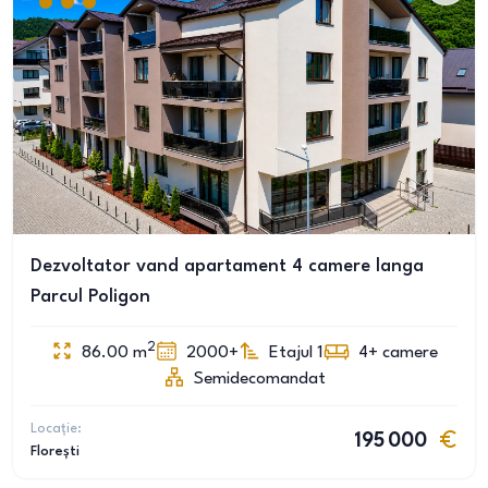
Dezvoltator vand apartament 4 camere langa
Parcul Poligon
2
86.00
m
2000+
Etajul 1
4+
camere
Semidecomandat
Locație:
195 000
Florești