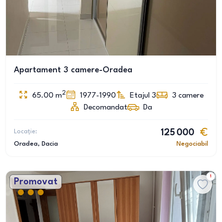
Apartament 3 camere-Oradea
2
65.00
m
1977-1990
Etajul 3
3
camere
Decomandat
Da
Locație:
125 000
Oradea
, Dacia
Negociabil
1
Promovat