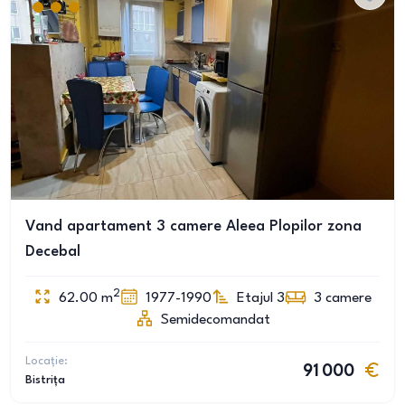
Vand apartament 3 camere Aleea Plopilor zona
Decebal
2
62.00
m
1977-1990
Etajul 3
3
camere
Semidecomandat
Locație:
91 000
Bistrița