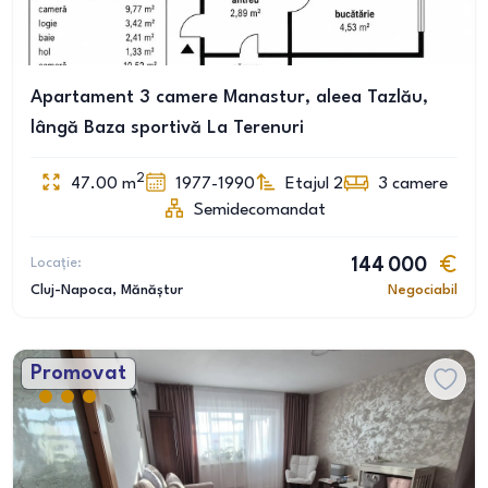
Apartament 3 camere Manastur, aleea Tazlău,
lângă Baza sportivă La Terenuri
2
47.00
m
1977-1990
Etajul 2
3
camere
Semidecomandat
Locație:
144 000
Cluj-Napoca
, Mănăștur
Negociabil
Promovat