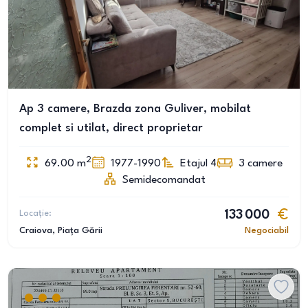
Ap 3 camere, Brazda zona Guliver, mobilat
complet si utilat, direct proprietar
2
69.00
m
1977-1990
Etajul 4
3
camere
Semidecomandat
Locație:
133 000
Craiova
, Piața Gării
Negociabil