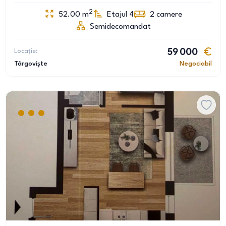
2
52.00
m
Etajul 4
2
camere
Semidecomandat
Locație:
59 000
Târgoviște
Negociabil