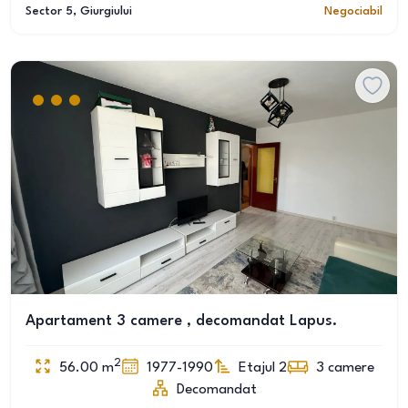
Sector 5
, Giurgiului
Negociabil
Apartament 3 camere , decomandat Lapus.
2
56.00
m
1977-1990
Etajul 2
3
camere
Decomandat