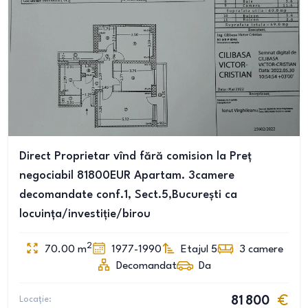
Direct Proprietar vînd fără comision la Preț
negociabil 81800EUR Apartam. 3camere
decomandate conf.1, Sect.5,București ca
locuința/investiție/birou
2
70.00
m
1977-1990
Etajul 5
3
camere
Decomandat
Da
Locație:
81 800