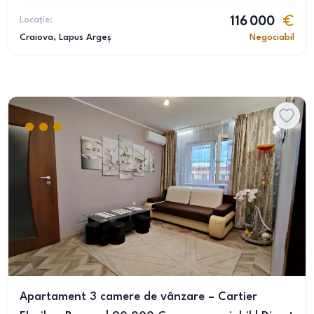
Locație:
116 000
Craiova
, Lapus Argeș
Negociabil
Apartament 3 camere de vânzare – Cartier