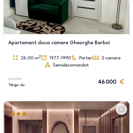
Apartament doua camere Gheorghe Barboi
2
26.00
m
1977-1990
Parter
2
camere
Semidecomandat
Locație:
46 000
Târgu Jiu