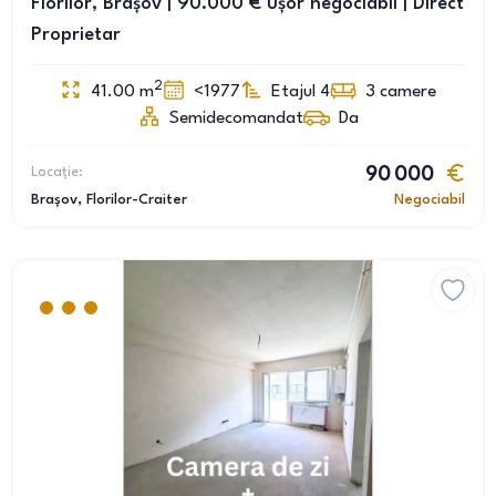
Florilor, Brașov | 90.000 € ușor negociabil | Direct
Proprietar
2
41.00
m
<1977
Etajul 4
3
camere
Semidecomandat
Da
Locație:
90 000
Brașov
, Florilor-Craiter
Negociabil