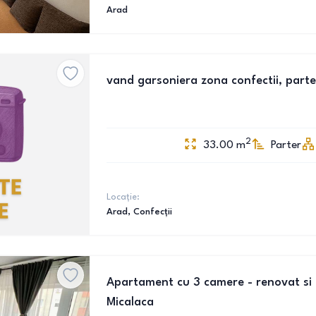
Arad
vand garsoniera zona confectii, parte
2
33.00
m
Parter
Locație:
Arad
, Confecții
Apartament cu 3 camere - renovat si 
Micalaca