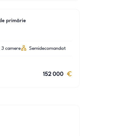
de primărie
3
camere
Semidecomandat
152 000