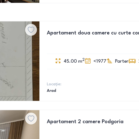
Apartament doua camere cu curte c
2
45.00
m
<1977
Parter
Locație:
Arad
Apartament 2 camere Podgoria