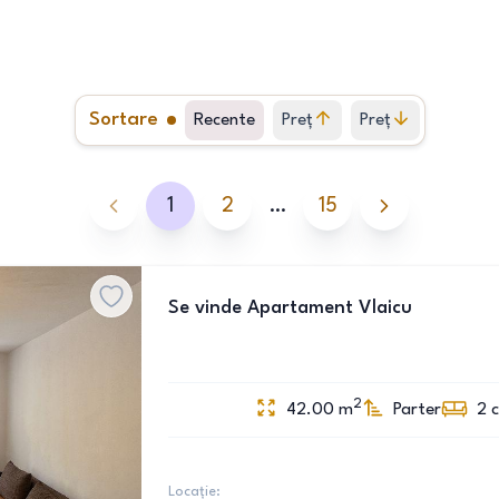
Sortare
Recente
Preț
Preț
crescător
descrescător
1
2
…
15
Se vinde Apartament Vlaicu
2
42.00
m
Parter
2
Locație: