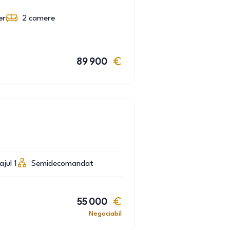
er
2
camere
89 900
ajul 1
Semidecomandat
55 000
Negociabil