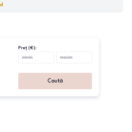
ad
Preț (€):
Caută