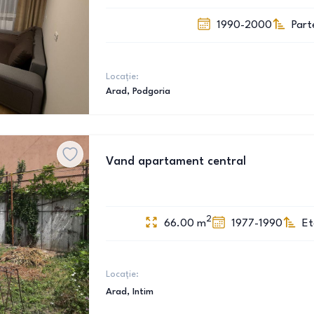
1990-2000
Part
Locație:
Arad
, Podgoria
Vand apartament central
2
66.00
m
1977-1990
Et
Locație:
Arad
, Intim