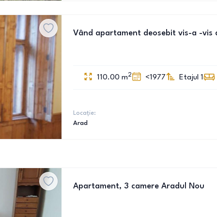
Vând apartament deosebit vis-a -vis 
2
110.00
m
<1977
Etajul 1
Locație:
Arad
Apartament, 3 camere Aradul Nou