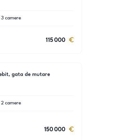
3
camere
115 000
ebit, gata de mutare
2
camere
150 000