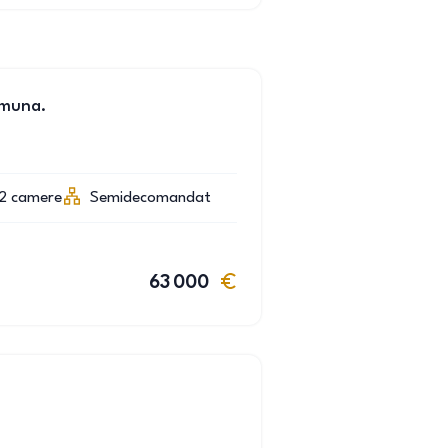
omuna.
2
camere
Semidecomandat
63 000