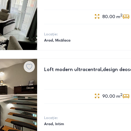
2
80.00
m
Locație:
Arad
, Micălaca
Loft modern ultracentral,design deos
2
90.00
m
Locație:
Arad
, Intim