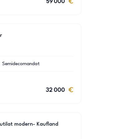
59 000
r
Semidecomandat
32 000
utilat modern- Kaufland