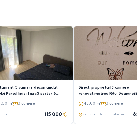
tament 3 camere decomandat
Direct proprietar|3 camere
lui Parcul liniei faza3 sector 6
renovat|metrou Râul Doamnei|
ri
reabilitat
8.00
m²
3
camere
45.00
m²
3
camere
115 000
8
tor 6
Sector 6
, Drumul Taberei