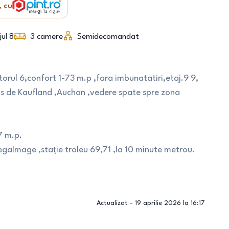
, cu
jul 8
3
camere
Semidecomandat
ul 6,confort 1-73 m.p ,fara imbunatatiri,etaj.9 9,
vis de Kaufland ,Auchan ,vedere spate spre zona
7 m.p.
aImage ,stație troleu 69,71 ,la 10 minute metrou.
Actualizat -
19 aprilie 2026 la 16:17