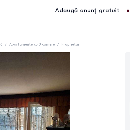
Adaugă anunț gratuit
 6
/
Apartamente cu 3 camere
/
Proprietar