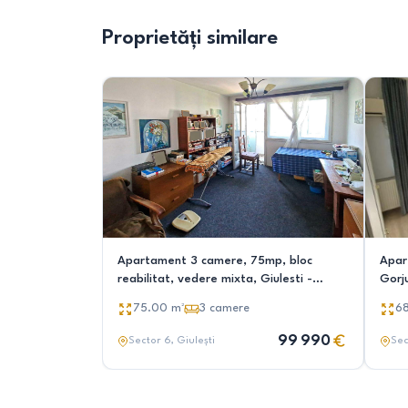
Proprietăți similare
Apartament 3 camere, 75mp, bloc
Apar
reabilitat, vedere mixta, Giulesti -
Gorju
Prunaru
Milita
75.00
m²
3
camere
6
99 990
Sector 6
, Giulești
Sec