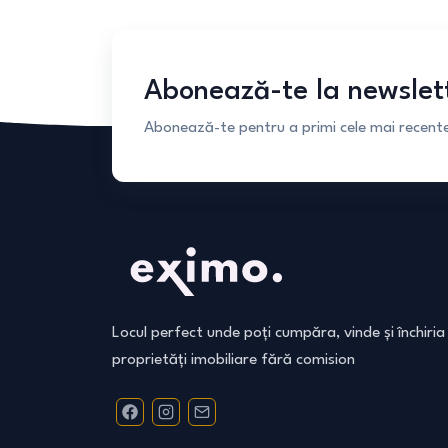
Abonează-te la newslet
Abonează-te pentru a primi cele mai recente 
Locul perfect unde poți cumpăra, vinde și închiria
proprietăți imobiliare fără comision