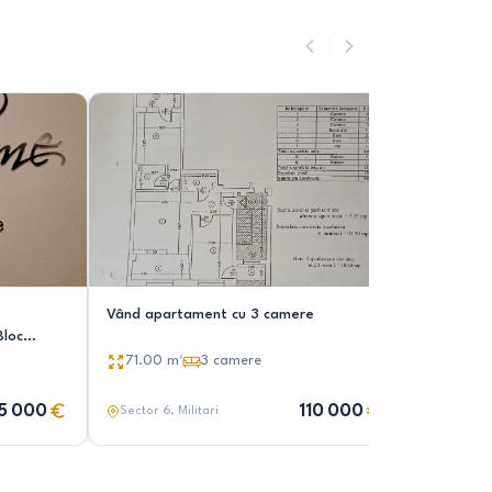
Vând apartament cu 3 camere
Apartamen
Bloc
71.00
m²
3
camere
57.00
5 000
110 000
Sector 6
, Militari
Sector 6