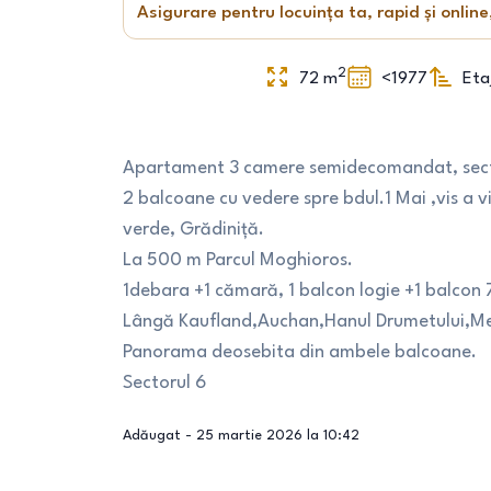
Asigurare pentru locuința ta, rapid și online
2
72
m
<1977
Eta
Apartament 3 camere semidecomandat, sector
2 balcoane cu vedere spre bdul.1 Mai ,vis a 
verde, Grădiniță.
La 500 m Parcul Moghioros.
1debara +1 cămară, 1 balcon logie +1 balcon 
Lângă Kaufland,Auchan,Hanul Drumetului,Meg
Panorama deosebita din ambele balcoane.
Sectorul 6
Adăugat -
25 martie 2026 la 10:42