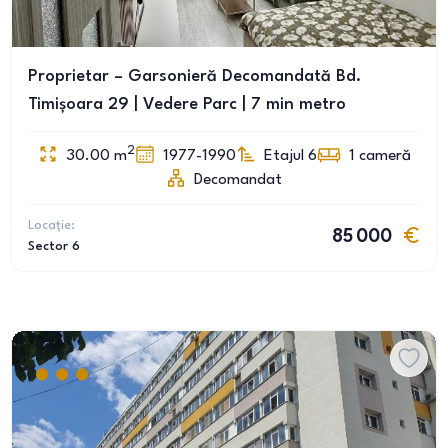
Proprietar – Garsonieră Decomandată Bd.
Timișoara 29 | Vedere Parc | 7 min metro
2
30.00
m
1977-1990
Etajul 6
1
cameră
Decomandat
Locație:
85 000
Sector 6