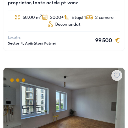
proprietar,toate actele pt vanz
2
58.00
m
2000+
Etajul 1
2
camere
Decomandat
Locație:
99 500
Sector 4
, Apărătorii Patriei