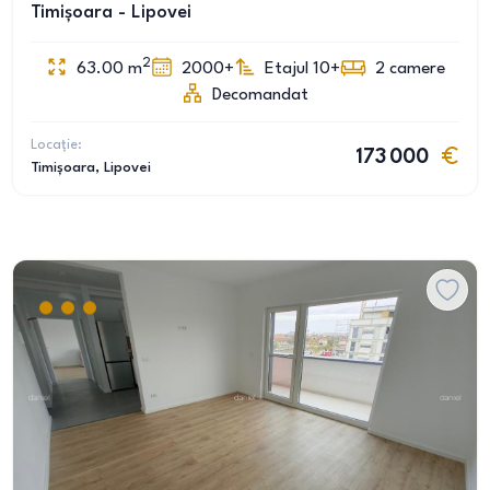
Timișoara - Lipovei
2
63.00
m
2000+
Etajul 10+
2
camere
Decomandat
Locație:
173 000
Timișoara
, Lipovei