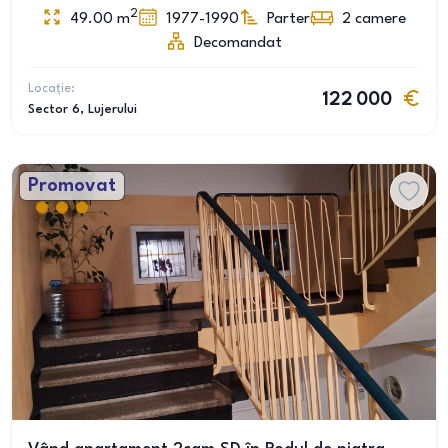
2
49.00
m
1977-1990
Parter
2
camere
Decomandat
Locație:
122 000
Sector 6
, Lujerului
Promovat