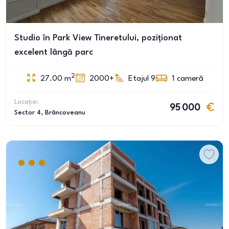
Studio în Park View Tineretului, poziționat
excelent lângă parc
2
27.00
m
2000+
Etajul 9
1
cameră
Locație:
95 000
Sector 4
, Brâncoveanu