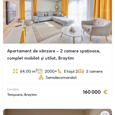
Apartament de vânzare – 2 camere spațioase,
complet mobilat și utilat, Braytim
2
64.00
m
2000+
Etajul 2
2
camere
Semidecomandat
Locație:
160 000
Timișoara
, Braytim