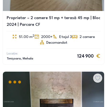
Proprietar – 2 camere 51 mp + terasă 45 mp | Bloc
2024 | Parcare CF
2
51.00
m
2000+
Etajul 3
2
camere
Decomandat
Locație:
124 900
Timișoara
, Mehala