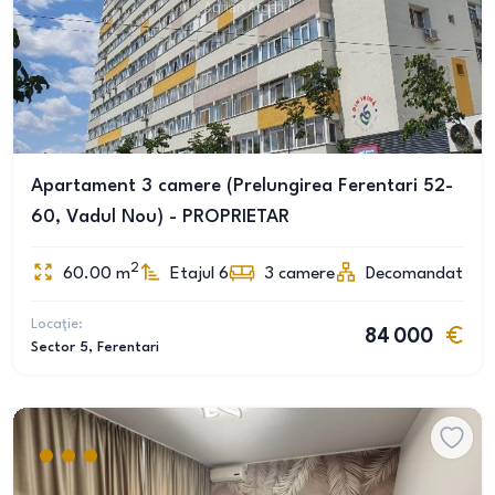
Apartament 3 camere (Prelungirea Ferentari 52-
60, Vadul Nou) - PROPRIETAR
2
60.00
m
Etajul 6
3
camere
Decomandat
Locație:
84 000
Sector 5
, Ferentari