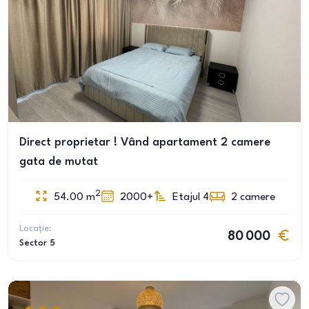
Direct proprietar ! Vând apartament 2 camere
gata de mutat
2
54.00
m
2000+
Etajul 4
2
camere
Locație:
80 000
Sector 5