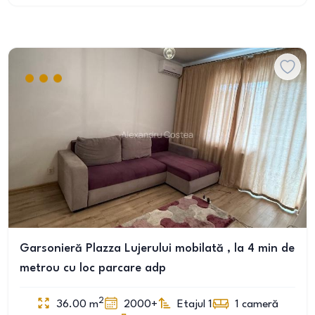
Garsonieră Plazza Lujerului mobilată , la 4 min de
metrou cu loc parcare adp
2
36.00
m
2000+
Etajul 1
1
cameră