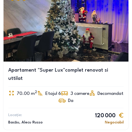
Apartament "Super Lux"complet renovat si
uttilat
2
70.00
m
Etajul 6
3
camere
Decomandat
Da
Locație:
120 000
Bacău
, Alecu Russo
Negociabil