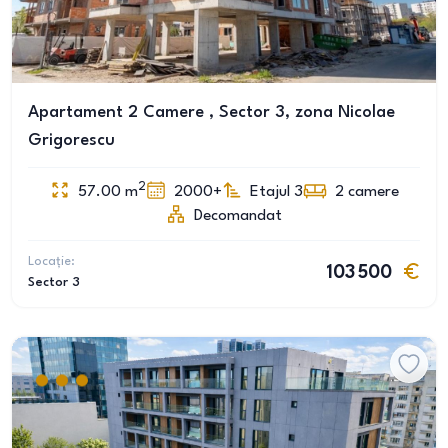
Apartament 2 Camere , Sector 3, zona Nicolae
Grigorescu
2
57.00
m
2000+
Etajul 3
2
camere
Decomandat
Locație:
103 500
Sector 3