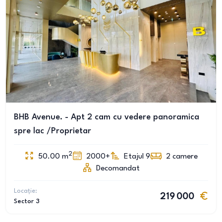
BHB Avenue. - Apt 2 cam cu vedere panoramica
spre lac /Proprietar
2
50.00
m
2000+
Etajul 9
2
camere
Decomandat
Locație:
219 000
Sector 3