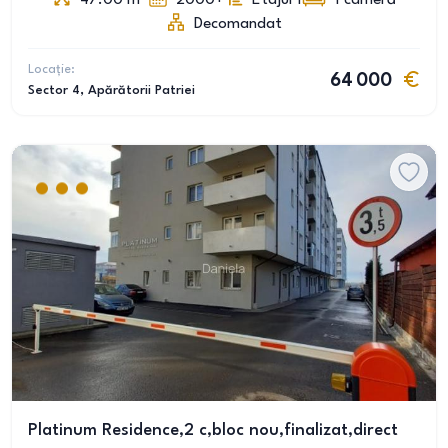
47.00
m
2000+
Etajul 1
1
cameră
Decomandat
Locație:
64 000
Sector 4
, Apărătorii Patriei
Platinum Residence,2 c,bloc nou,finalizat,direct