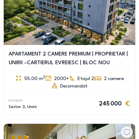
APARTAMENT 2 CAMERE PREMIUM | PROPRIETAR |
UNIRII –CARTIERUL EVREIESC | BLOC NOU
2
55.00
m
2000+
Etajul 2
2
camere
Decomandat
Locație:
245 000
Sector 3
, Unirii