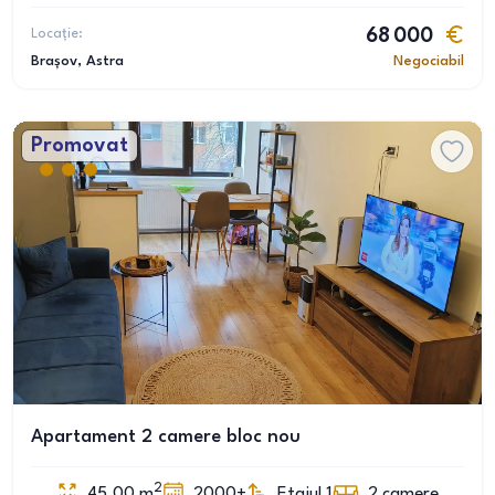
Locație:
68 000
Brașov
, Astra
Negociabil
Promovat
Apartament 2 camere bloc nou
2
45.00
m
2000+
Etajul 1
2
camere