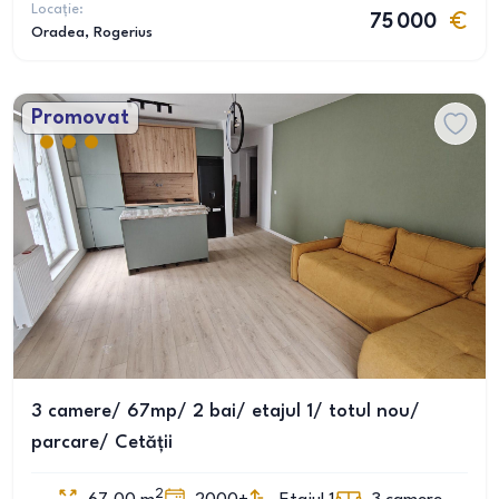
Locație:
75 000
Oradea
, Rogerius
Promovat
3 camere/ 67mp/ 2 bai/ etajul 1/ totul nou/
parcare/ Cetății
2