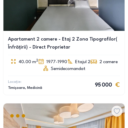
Apartament 2 camere - Etaj 2 Zona Tipografilor(
Înfrățirii) - Direct Proprietar
2
40.00
m
1977-1990
Etajul 2
2
camere
Semidecomandat
Locație:
95 000
Timișoara
, Medicină