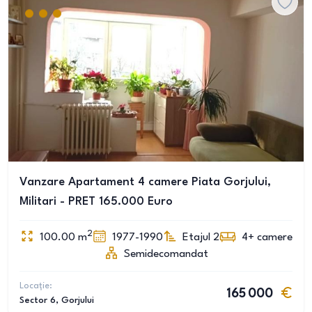
Vanzare Apartament 4 camere Piata Gorjului,
Militari - PRET 165.000 Euro
2
100.00
m
1977-1990
Etajul 2
4+
camere
Semidecomandat
Locație:
165 000
Sector 6
, Gorjului