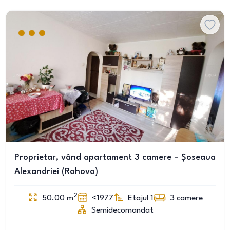
Proprietar, vând apartament 3 camere – Șoseaua
Alexandriei (Rahova)
2
50.00
m
<1977
Etajul 1
3
camere
Semidecomandat