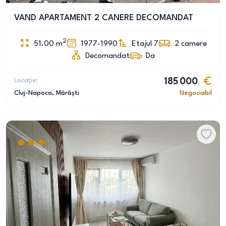
VAND APARTAMENT 2 CANERE DECOMANDAT
2
51.00
m
1977-1990
Etajul 7
2
camere
Decomandat
Da
Locație:
185 000
Cluj-Napoca
, Mărăști
Negociabil