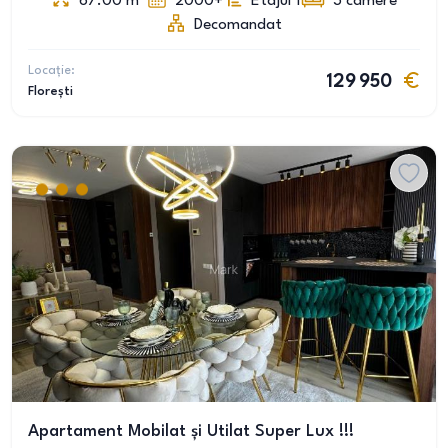
67.00
m
2000+
Etajul 1
3
camere
Decomandat
Locație:
129 950
Florești
Apartament Mobilat și Utilat Super Lux !!!