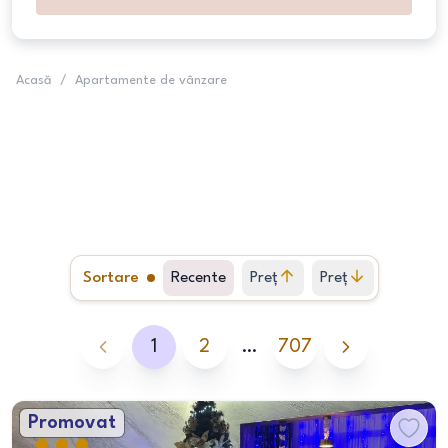
Acasă
/
Apartamente de vânzare
Sortare
Recente
Preț
Preț
crescător
descrescător
1
2
…
707
Promovat