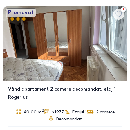
1
Promovat
Vând apartament 2 camere decomandat, etaj 1
Rogerius
2
40.00
m
<1977
Etajul 1
2
camere
Decomandat