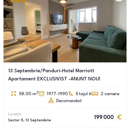
13 Septembrie/Panduri-Hotel Marriott
Apartament EXCLUSIVIST -ANUNT NOU!
2
58.00
m
1977-1990
Etajul 6
2
camere
Decomandat
Locație:
199 000
Sector 5
, 13 Septembrie