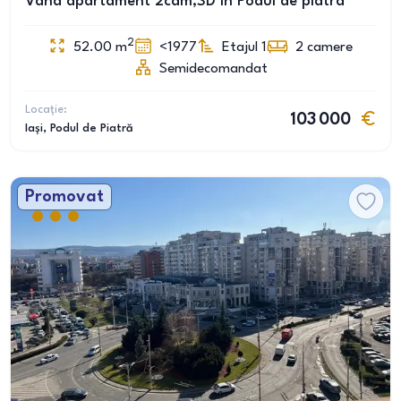
Vând apartament 2cam,SD în Podul de piatra
2
52.00
m
<1977
Etajul 1
2
camere
Semidecomandat
Locație:
103 000
Iași
, Podul de Piatră
Promovat