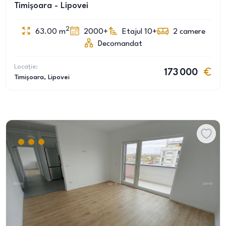
Timișoara - Lipovei
2
63.00
m
2000+
Etajul 10+
2
camere
Decomandat
Locație:
173 000
Timișoara
, Lipovei