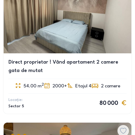
Direct proprietar ! Vând apartament 2 camere
gata de mutat
2
54.00
m
2000+
Etajul 4
2
camere
Locație:
80 000
Sector 5