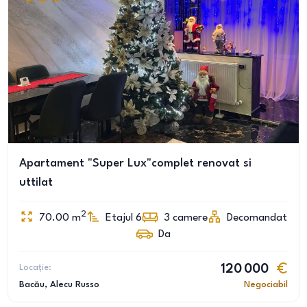
Apartament "Super Lux"complet renovat si
uttilat
2
70.00
m
Etajul 6
3
camere
Decomandat
Da
Locație:
120 000
Bacău
, Alecu Russo
Negociabil