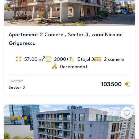
Apartament 2 Camere , Sector 3, zona Nicolae
Grigorescu
2
57.00
m
2000+
Etajul 3
2
camere
Decomandat
Locație:
103 500
Sector 3