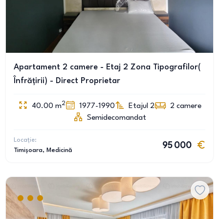
Apartament 2 camere - Etaj 2 Zona Tipografilor(
Înfrățirii) - Direct Proprietar
2
40.00
m
1977-1990
Etajul 2
2
camere
Semidecomandat
Locație:
95 000
Timișoara
, Medicină