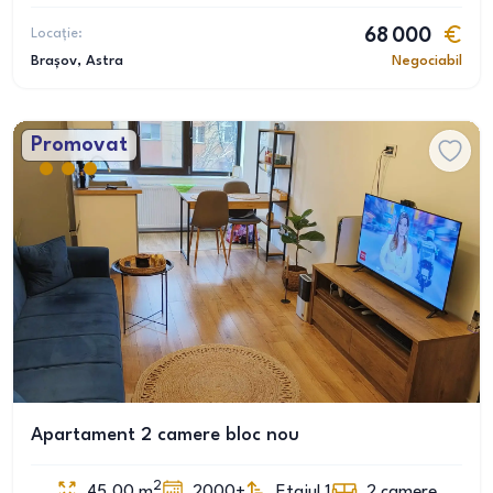
Locație:
68 000
Brașov
, Astra
Negociabil
Promovat
Apartament 2 camere bloc nou
2
45.00
m
2000+
Etajul 1
2
camere