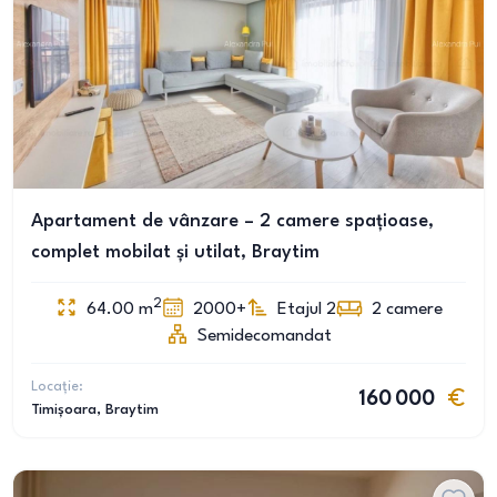
Apartament de vânzare – 2 camere spațioase,
complet mobilat și utilat, Braytim
2
64.00
m
2000+
Etajul 2
2
camere
Semidecomandat
Locație:
160 000
Timișoara
, Braytim