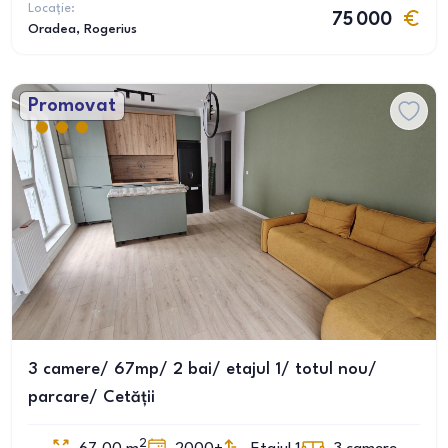
Locație:
75 000
Oradea
, Rogerius
Promovat
3 camere/ 67mp/ 2 bai/ etajul 1/ totul nou/
parcare/ Cetății
2