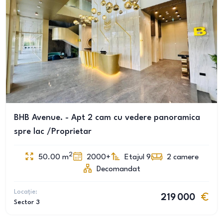
BHB Avenue. - Apt 2 cam cu vedere panoramica
spre lac /Proprietar
2
50.00
m
2000+
Etajul 9
2
camere
Decomandat
Locație:
219 000
Sector 3