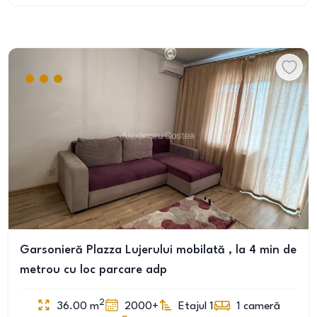
Garsonieră Plazza Lujerului mobilată , la 4 min de
metrou cu loc parcare adp
2
36.00
m
2000+
Etajul 1
1
cameră