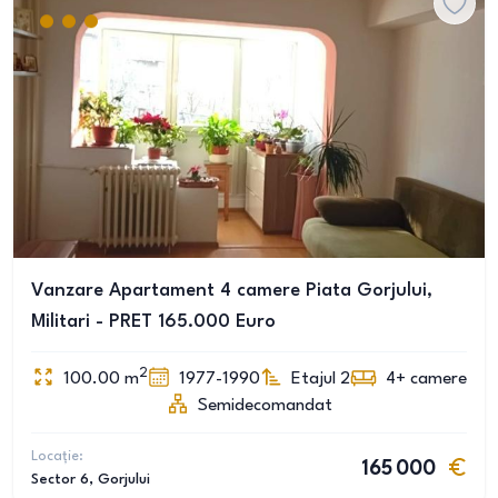
Vanzare Apartament 4 camere Piata Gorjului,
Militari - PRET 165.000 Euro
2
100.00
m
1977-1990
Etajul 2
4+
camere
Semidecomandat
Locație:
165 000
Sector 6
, Gorjului