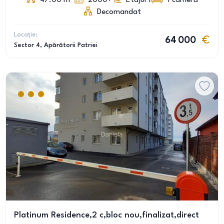
47.00
m
2000+
Etajul 1
1
cameră
Decomandat
Locație:
64 000
Sector 4
, Apărătorii Patriei
Platinum Residence,2 c,bloc nou,finalizat,direct