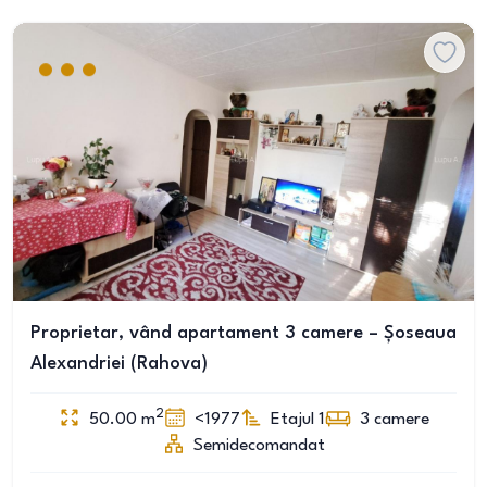
Proprietar, vând apartament 3 camere – Șoseaua
Alexandriei (Rahova)
2
50.00
m
<1977
Etajul 1
3
camere
Semidecomandat