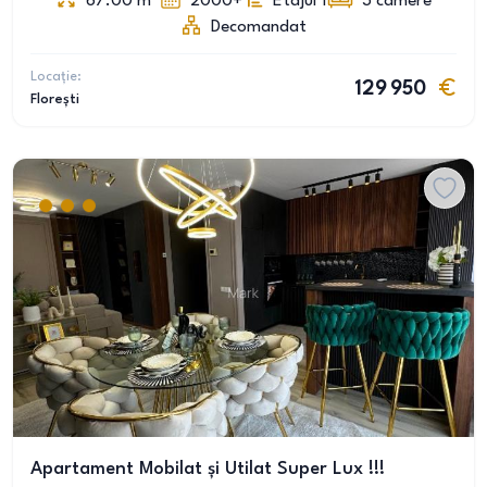
67.00
m
2000+
Etajul 1
3
camere
Decomandat
Locație:
129 950
Florești
Apartament Mobilat și Utilat Super Lux !!!