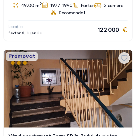
2
49.00
m
1977-1990
Parter
2
camere
Decomandat
Locație:
122 000
Sector 6
, Lujerului
Promovat