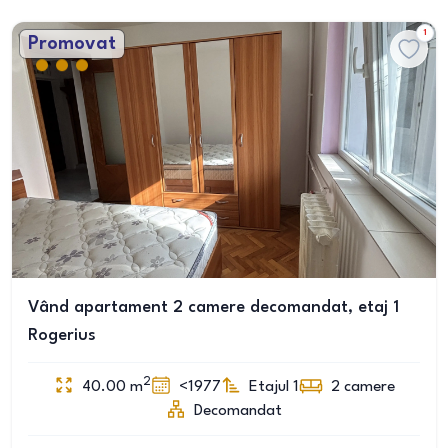
1
Promovat
Vând apartament 2 camere decomandat, etaj 1
Rogerius
2
40.00
m
<1977
Etajul 1
2
camere
Decomandat