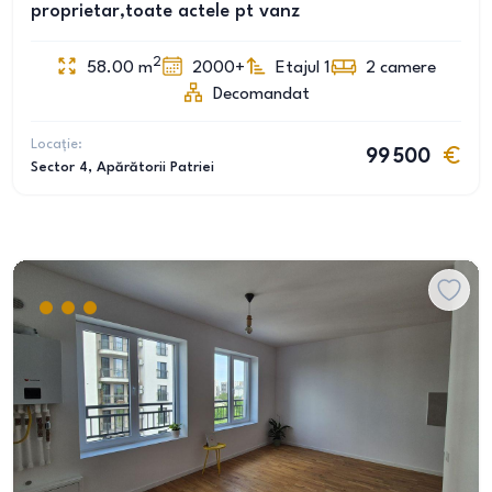
proprietar,toate actele pt vanz
2
58.00
m
2000+
Etajul 1
2
camere
Decomandat
Locație:
99 500
Sector 4
, Apărătorii Patriei