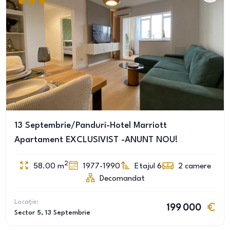
13 Septembrie/Panduri-Hotel Marriott
Apartament EXCLUSIVIST -ANUNT NOU!
2
58.00
m
1977-1990
Etajul 6
2
camere
Decomandat
Locație:
199 000
Sector 5
, 13 Septembrie