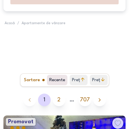
Acasă
/
Apartamente de vânzare
Sortare
Recente
Preț
Preț
crescător
descrescător
1
2
…
707
Promovat