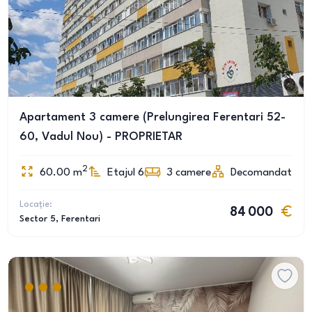
Apartament 3 camere (Prelungirea Ferentari 52-
60, Vadul Nou) - PROPRIETAR
2
60.00
m
Etajul 6
3
camere
Decomandat
Locație:
84 000
Sector 5
, Ferentari