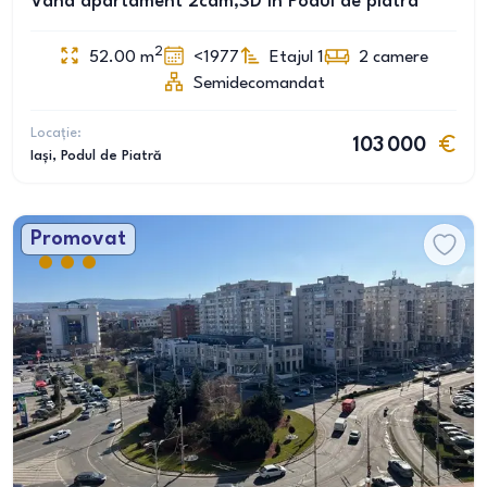
Vând apartament 2cam,SD în Podul de piatra
2
52.00
m
<1977
Etajul 1
2
camere
Semidecomandat
Locație:
103 000
Iași
, Podul de Piatră
Promovat