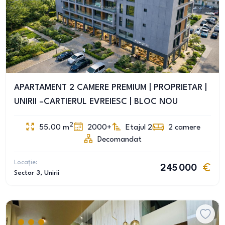
APARTAMENT 2 CAMERE PREMIUM | PROPRIETAR |
UNIRII –CARTIERUL EVREIESC | BLOC NOU
2
55.00
m
2000+
Etajul 2
2
camere
Decomandat
Locație:
245 000
Sector 3
, Unirii