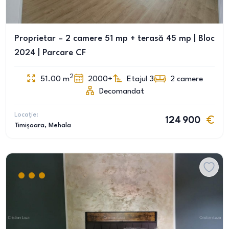
Proprietar – 2 camere 51 mp + terasă 45 mp | Bloc
2024 | Parcare CF
2
51.00
m
2000+
Etajul 3
2
camere
Decomandat
Locație:
124 900
Timișoara
, Mehala