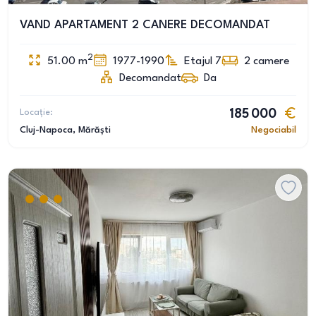
VAND APARTAMENT 2 CANERE DECOMANDAT
2
51.00
m
1977-1990
Etajul 7
2
camere
Decomandat
Da
Locație:
185 000
Cluj-Napoca
, Mărăști
Negociabil