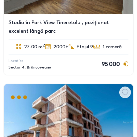
Studio în Park View Tineretului, poziționat
excelent lângă parc
2
27.00
m
2000+
Etajul 9
1
cameră
Locație:
95 000
Sector 4
, Brâncoveanu