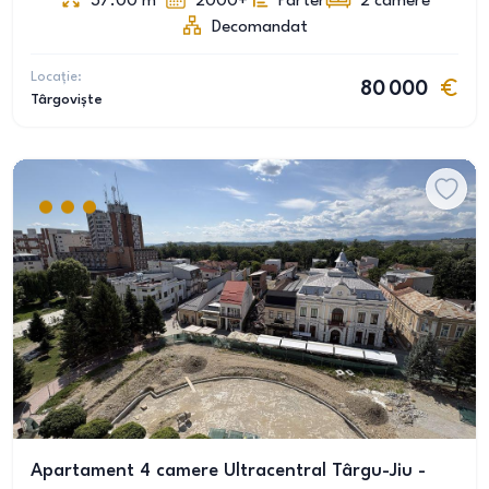
37.00
m
2000+
Parter
2
camere
Decomandat
Locație:
80 000
Târgoviște
Apartament 4 camere Ultracentral Târgu-Jiu -