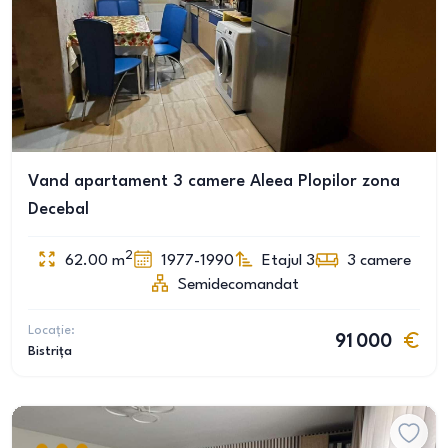
Vand apartament 3 camere Aleea Plopilor zona
Decebal
2
62.00
m
1977-1990
Etajul 3
3
camere
Semidecomandat
Locație:
91 000
Bistrița