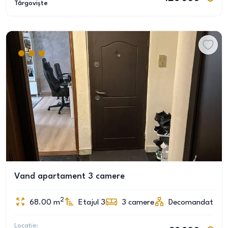
Târgoviște
Vand apartament 3 camere
2
68.00
m
Etajul 3
3
camere
Decomandat
Locație: