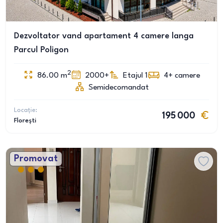
Dezvoltator vand apartament 4 camere langa
Parcul Poligon
2
86.00
m
2000+
Etajul 1
4+
camere
Semidecomandat
Locație:
195 000
Florești
Promovat