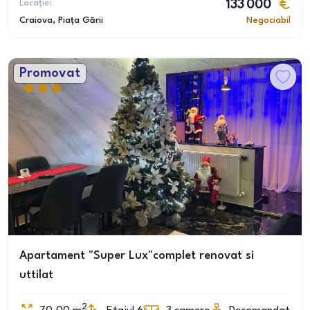
Locație:
133 000
Craiova
, Piața Gării
Negociabil
Promovat
Apartament "Super Lux"complet renovat si
uttilat
2