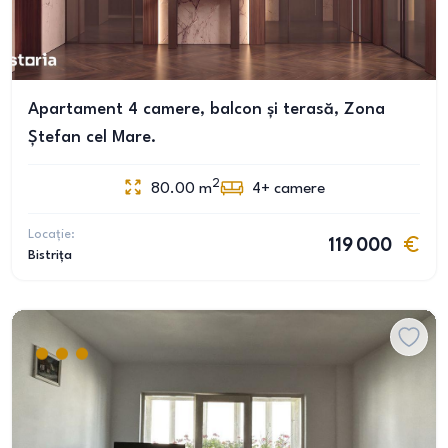
Apartament 4 camere, balcon și terasă, Zona
Ștefan cel Mare.
2
80.00
m
4+
camere
Locație:
119 000
Bistrița