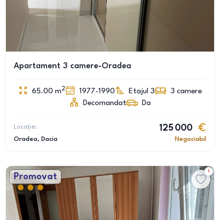
Apartament 3 camere-Oradea
2
65.00
m
1977-1990
Etajul 3
3
camere
Decomandat
Da
Locație:
125 000
Oradea
, Dacia
Negociabil
1
Promovat