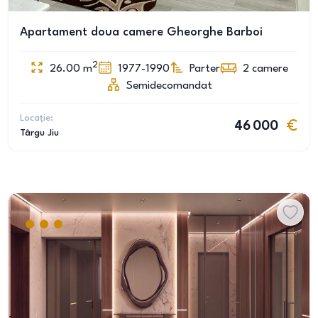
Apartament doua camere Gheorghe Barboi
2
26.00
m
1977-1990
Parter
2
camere
Semidecomandat
Locație:
46 000
Târgu Jiu