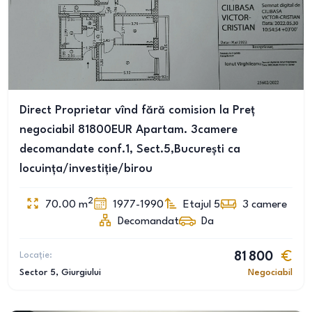
Direct Proprietar vînd fără comision la Preț
negociabil 81800EUR Apartam. 3camere
decomandate conf.1, Sect.5,București ca
locuința/investiție/birou
2
70.00
m
1977-1990
Etajul 5
3
camere
Decomandat
Da
Locație:
81 800
Sector 5
, Giurgiului
Negociabil