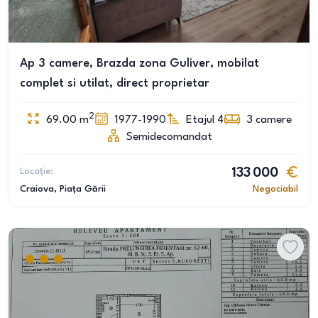
Ap 3 camere, Brazda zona Guliver, mobilat
complet si utilat, direct proprietar
2
69.00
m
1977-1990
Etajul 4
3
camere
Semidecomandat
Locație:
133 000
Craiova
, Piața Gării
Negociabil