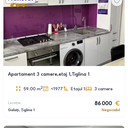
Apartament 3 camere,etaj 1,Tiglina 1
2
59.00
m
<1977
Etajul 1
3
camere
Locație:
86 000
Galați
, Țiglina 1
Negociabil