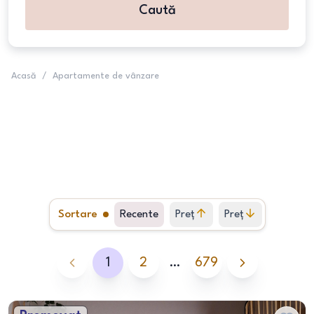
Caută
Acasă
/
Apartamente de vânzare
Sortare
Recente
Preț
Preț
crescător
descrescător
1
2
…
679