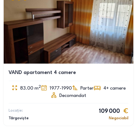
VAND apartament 4 camere
2
83.00
m
1977-1990
Parter
4+
camere
Decomandat
Locație:
109 000
Târgoviște
Negociabil