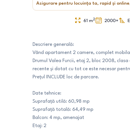
Asigurare pentru locuința ta, rapid și online
2
61
m
2000+
E
Descriere generală:
Vând apartament 2 camere, complet mobilat și 
Drumul Valea Furcii, etaj 2, bloc 2008, clasa
recente și dotat cu tot ce este necesar pent
Prețul INCLUDE loc de parcare.
Date tehnice:
Suprafață utilă: 60,98 mp
Suprafață totală: 64,49 mp
Balcon: 4 mp, amenajat
Etaj: 2