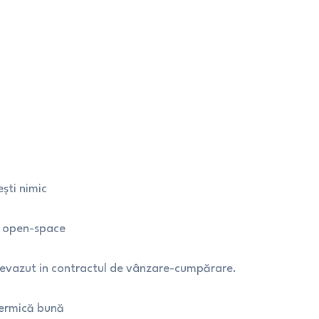
ști nimic
t open-space
prevazut in contractul de vânzare-cumpărare.
termică bună