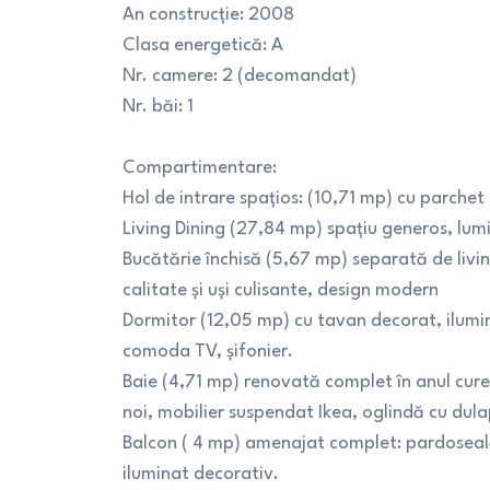
An construcție: 2008
Clasa energetică: A
Nr. camere: 2 (decomandat)
Nr. băi: 1
Compartimentare:
Hol de intrare spațios: (10,71 mp) cu parchet
Living Dining (27,84 mp) spațiu generos, lumi
Bucătărie închisă (5,67 mp) separată de livi
calitate și uși culisante, design modern
Dormitor (12,05 mp) cu tavan decorat, ilumin
comoda TV, șifonier.
Baie (4,71 mp) renovată complet în anul cure
noi, mobilier suspendat Ikea, oglindă cu dul
Balcon ( 4 mp) amenajat complet: pardoseală
iluminat decorativ.