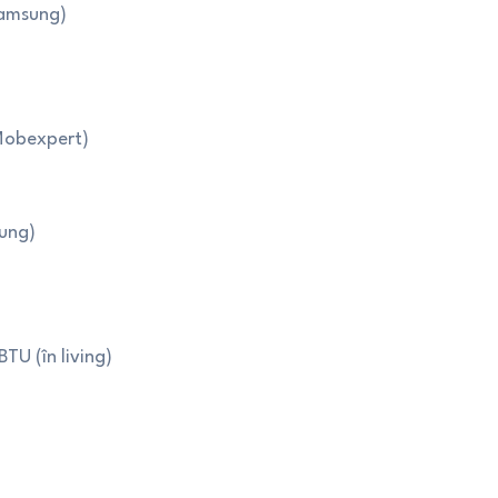
Samsung)
 Mobexpert)
sung)
TU (în living)