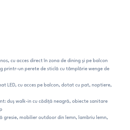
nos, cu acces direct în zona de dining și pe balcon
ng printr-un perete de sticlă cu tâmplărie wenge de
at LED, cu acces pe balcon, dotat cu pat, noptiere,
nt: duș walk-in cu cădiță neagră, obiecte sanitare
ap
 gresie, mobilier outdoor din lemn, lambriu lemn,