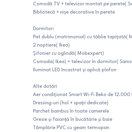
Comodă TV + televizor montat pe perete( 
Bibliotecă + nișe decorative în perete
Dormitor:
Pat dublu (matrimonial) cu tăblie tapițată(
2 noptiere( Ikea)
Șifonier cu oglindă( Mobexpert)
Comoda( Ikea) + televizor în dormitor( Sam
Iluminat LED încastrat și aplică plafon
Alte dotări
Aer condiționat Smart Wi-Fi Beko de 12.000 B
Dressing-uri (hol + spații dedicate)
Parchet bambus în toate camerele
Gresie și faianță în bucătărie și baie
Tâmplărie PVC cu geam termopan