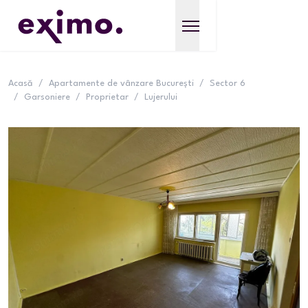
Acasă
/
Apartamente de vânzare București
/
Sector 6
/
Garsoniere
/
Proprietar
/
Lujerului