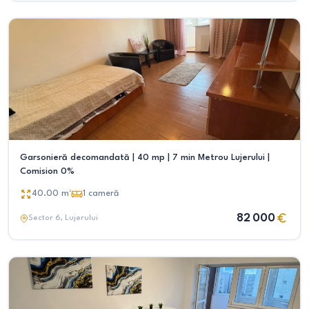
Garsonieră decomandată | 40 mp | 7 min Metrou Lujerului |
Comision 0%
40.00
m²
1
cameră
82 000
Sector 6
, Lujerului