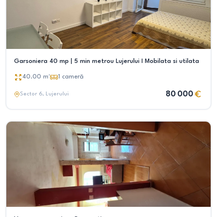
Garsoniera 40 mp | 5 min metrou Lujerului I Mobilata si utilata
40.00
m²
1
cameră
80 000
Sector 6
, Lujerului