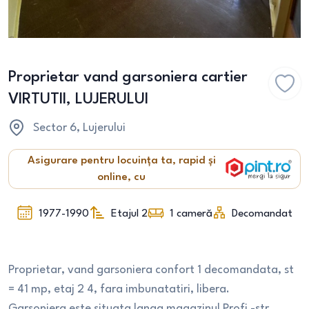
Proprietar vand garsoniera cartier
VIRTUTII, LUJERULUI
Sector 6
, Lujerului
Asigurare pentru locuința ta, rapid și
online, cu
1977-1990
Etajul 2
1
cameră
Decomandat
Proprietar, vand garsoniera confort 1 decomandata, st
= 41 mp, etaj 2 4, fara imbunatatiri, libera.
Garsoniera este situata langa magazinul Profi -str.