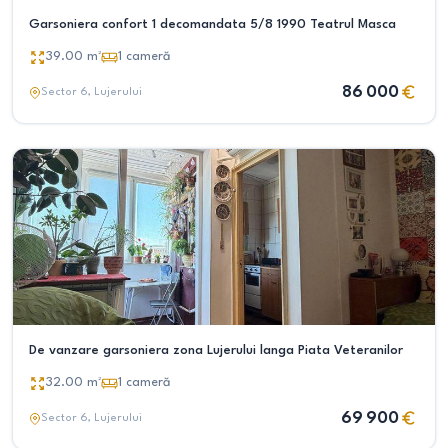
Garsoniera confort 1 decomandata 5/8 1990 Teatrul Masca
39.00
m²
1
cameră
86 000
Sector 6
, Lujerului
De vanzare garsoniera zona Lujerului langa Piata Veteranilor
32.00
m²
1
cameră
69 900
Sector 6
, Lujerului