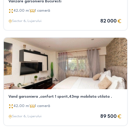
Vanzare garsoniera Bucuresti
42.00
m²
1
cameră
82 000
Sector 6
, Lujerului
Vand garsoniera ,confort 1 sporit,43mp mobilata utilata .
42.00
m²
1
cameră
89 500
Sector 6
, Lujerului