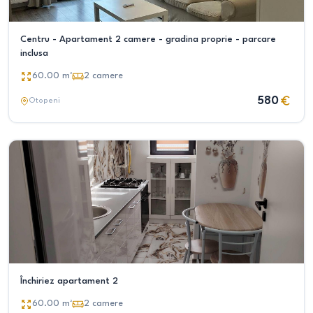
Centru - Apartament 2 camere - gradina proprie - parcare
inclusa
60.00
m²
2
camere
580
Otopeni
Închiriez apartament 2
60.00
m²
2
camere