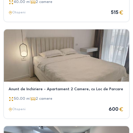
40.00
m²
2
camere
515
Otopeni
Anunt de Inchiriere - Apartament 2 Camere, cu Loc de Parcare
50.00
m²
2
camere
600
Otopeni