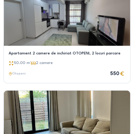
Apartament 2 camere de inchiriat OTOPENI, 2 locuri parcare
50.00
m²
2
camere
550
Otopeni