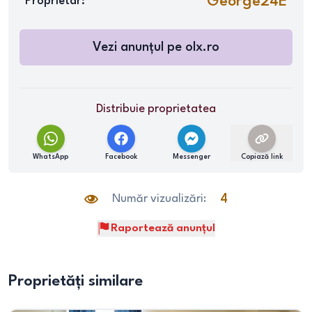
George24E
Proprietar:
Vezi anunțul pe
olx.ro
Distribuie proprietatea
WhatsApp
Facebook
Messenger
Copiază link
Număr vizualizări:
4
Raportează anunțul
Proprietăți similare