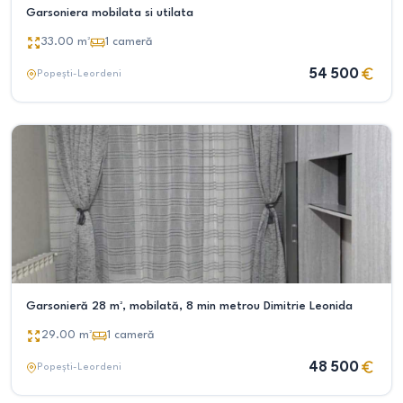
Garsoniera mobilata si utilata
33.00
m²
1
cameră
54 500
Popești-Leordeni
Garsonieră 28 m², mobilată, 8 min metrou Dimitrie Leonida
29.00
m²
1
cameră
48 500
Popești-Leordeni