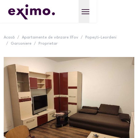
Acasă
/
Apartamente de vânzare Ilfov
/
Popești-Leordeni
/
Garsoniere
/
Proprietar