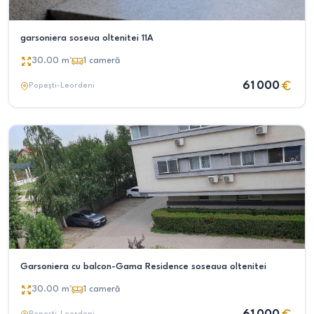
garsoniera soseua oltenitei 11A
30.00
m²
1
cameră
61 000
Popești-Leordeni
Garsoniera cu balcon-Gama Residence soseaua oltenitei
30.00
m²
1
cameră