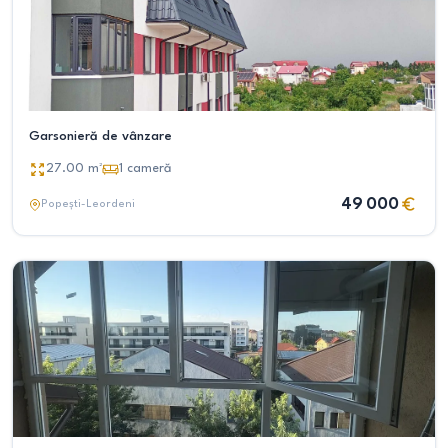
Garsonieră de vânzare
27.00
m²
1
cameră
49 000
Popești-Leordeni