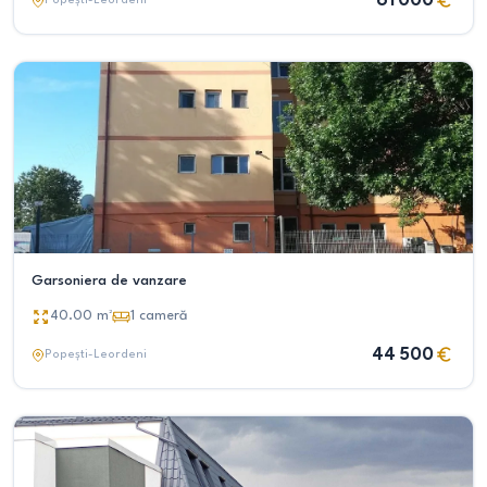
61 000
Popești-Leordeni
Garsoniera de vanzare
40.00
m²
1
cameră
44 500
Popești-Leordeni