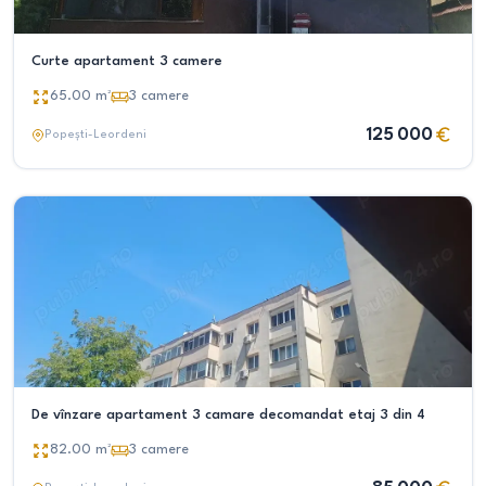
Curte apartament 3 camere
65.00
m²
3
camere
125 000
Popești-Leordeni
De vînzare apartament 3 camare decomandat etaj 3 din 4
82.00
m²
3
camere