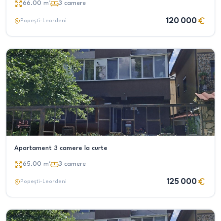
66.00
m²
3
camere
120 000
Popești-Leordeni
Apartament 3 camere la curte
65.00
m²
3
camere
125 000
Popești-Leordeni