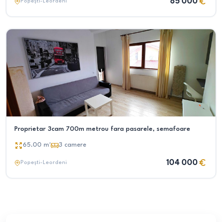
85 000
Popești-Leordeni
Proprietar 3cam 700m metrou fara pasarele, semafoare
65.00
m²
3
camere
104 000
Popești-Leordeni