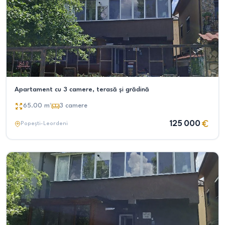
Apartament cu 3 camere, terasă și grădină
65.00
m²
3
camere
125 000
Popești-Leordeni