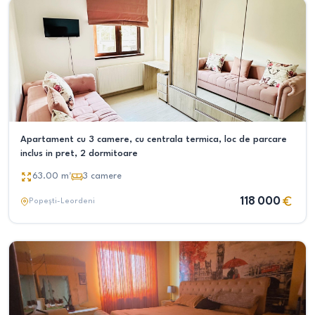
Apartament cu 3 camere, cu centrala termica, loc de parcare
inclus in pret, 2 dormitoare
63.00
m²
3
camere
118 000
Popești-Leordeni