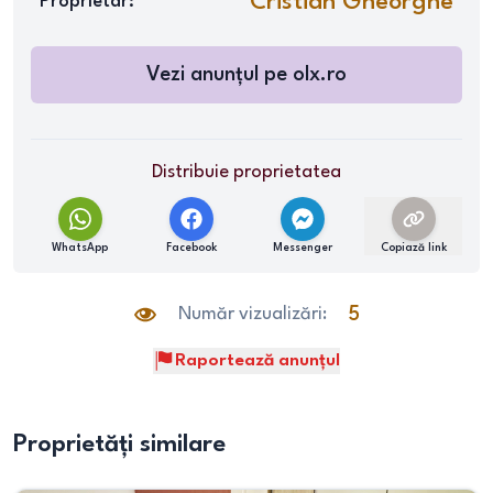
Cristian Gheorghe
Proprietar:
Vezi anunțul pe
olx.ro
Distribuie proprietatea
WhatsApp
Facebook
Messenger
Copiază link
Număr vizualizări:
5
Raportează anunțul
Proprietăți similare