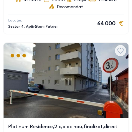
47.00
m
2000+
Etajul 1
1
cameră
Decomandat
Locație:
64 000
Sector 4
, Apărătorii Patriei
Platinum Residence,2 c,bloc nou,finalizat,direct