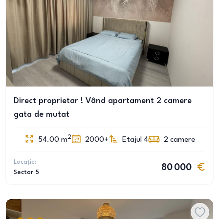
Direct proprietar ! Vând apartament 2 camere
gata de mutat
2
54.00
m
2000+
Etajul 4
2
camere
Locație:
80 000
Sector 5