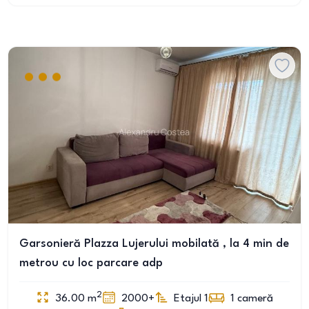
Garsonieră Plazza Lujerului mobilată , la 4 min de
metrou cu loc parcare adp
2
36.00
m
2000+
Etajul 1
1
cameră