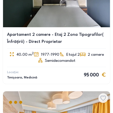
Apartament 2 camere - Etaj 2 Zona Tipografilor(
Înfrățirii) - Direct Proprietar
2
40.00
m
1977-1990
Etajul 2
2
camere
Semidecomandat
Locație:
95 000
Timișoara
, Medicină