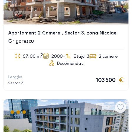
Apartament 2 Camere , Sector 3, zona Nicolae
Grigorescu
2
57.00
m
2000+
Etajul 3
2
camere
Decomandat
Locație:
103 500
Sector 3