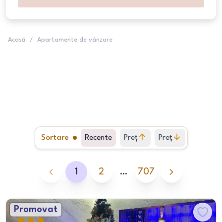
Acasă
/
Apartamente de vânzare
Sortare
Recente
Preț
Preț
crescător
descrescător
1
2
…
707
Promovat