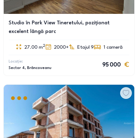
Studio în Park View Tineretului, poziționat
excelent lângă parc
2
27.00
m
2000+
Etajul 9
1
cameră
Locație:
95 000
Sector 4
, Brâncoveanu