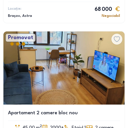
Locație:
68 000
Brașov
, Astra
Negociabil
Promovat
Apartament 2 camere bloc nou
2
45.00
m
2000+
Etajul 1
2
camere