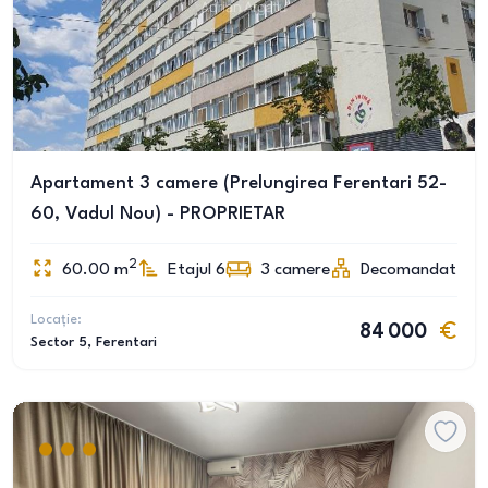
Apartament 3 camere (Prelungirea Ferentari 52-
60, Vadul Nou) - PROPRIETAR
2
60.00
m
Etajul 6
3
camere
Decomandat
Locație:
84 000
Sector 5
, Ferentari