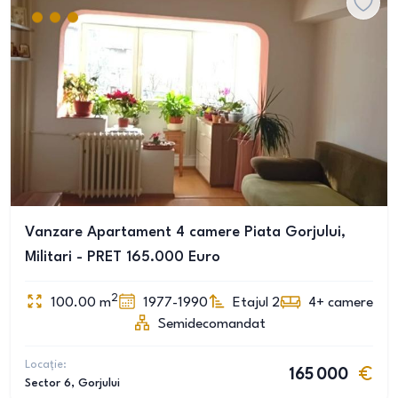
Vanzare Apartament 4 camere Piata Gorjului,
Militari - PRET 165.000 Euro
2
100.00
m
1977-1990
Etajul 2
4+
camere
Semidecomandat
Locație:
165 000
Sector 6
, Gorjului