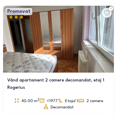
1
Promovat
Vând apartament 2 camere decomandat, etaj 1
Rogerius
2
40.00
m
<1977
Etajul 1
2
camere
Decomandat