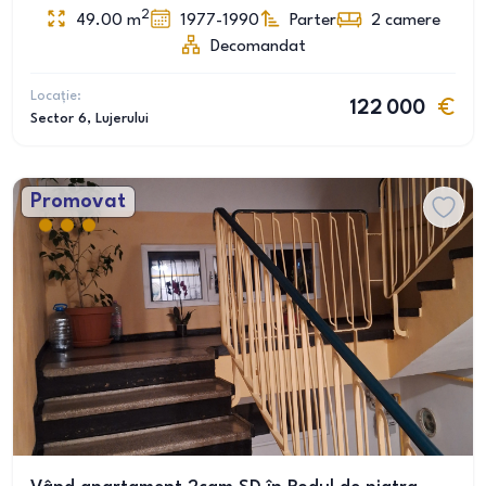
2
49.00
m
1977-1990
Parter
2
camere
Decomandat
Locație:
122 000
Sector 6
, Lujerului
Promovat