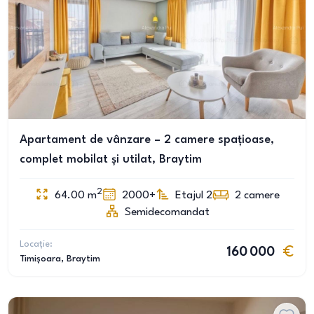
Apartament de vânzare – 2 camere spațioase,
complet mobilat și utilat, Braytim
2
64.00
m
2000+
Etajul 2
2
camere
Semidecomandat
Locație:
160 000
Timișoara
, Braytim