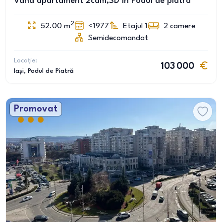
Vând apartament 2cam,SD în Podul de piatra
2
52.00
m
<1977
Etajul 1
2
camere
Semidecomandat
Locație:
103 000
Iași
, Podul de Piatră
Promovat