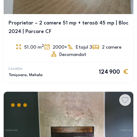
Proprietar – 2 camere 51 mp + terasă 45 mp | Bloc
2024 | Parcare CF
2
51.00
m
2000+
Etajul 3
2
camere
Decomandat
Locație:
124 900
Timișoara
, Mehala