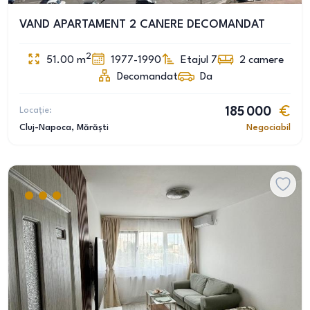
VAND APARTAMENT 2 CANERE DECOMANDAT
2
51.00
m
1977-1990
Etajul 7
2
camere
Decomandat
Da
Locație:
185 000
Cluj-Napoca
, Mărăști
Negociabil