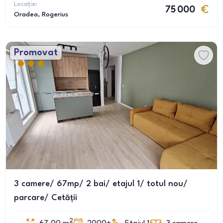
Locație:
75 000
Oradea
, Rogerius
Promovat
3 camere/ 67mp/ 2 bai/ etajul 1/ totul nou/
parcare/ Cetății
2