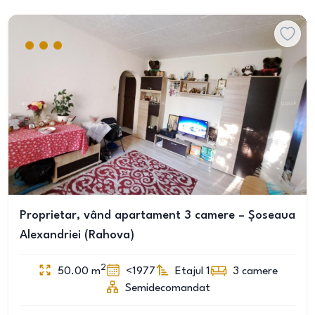
Proprietar, vând apartament 3 camere – Șoseaua
Alexandriei (Rahova)
2
50.00
m
<1977
Etajul 1
3
camere
Semidecomandat