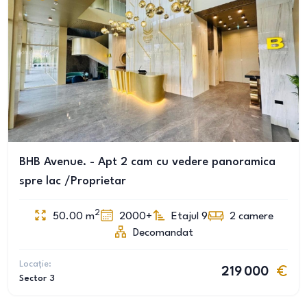
BHB Avenue. - Apt 2 cam cu vedere panoramica
spre lac /Proprietar
2
50.00
m
2000+
Etajul 9
2
camere
Decomandat
Locație:
219 000
Sector 3