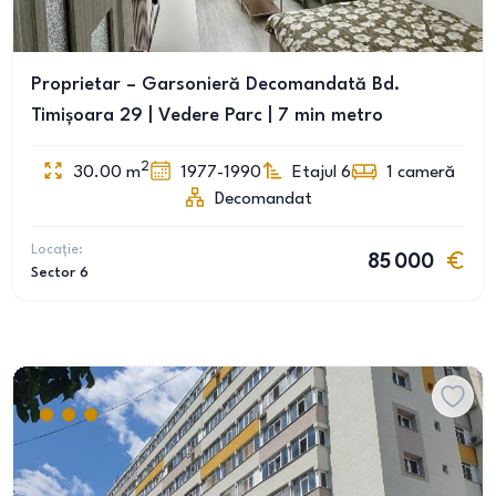
Proprietar – Garsonieră Decomandată Bd.
Timișoara 29 | Vedere Parc | 7 min metro
2
30.00
m
1977-1990
Etajul 6
1
cameră
Decomandat
Locație:
85 000
Sector 6