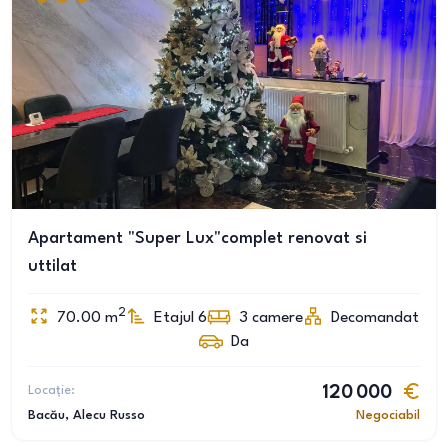
Apartament "Super Lux"complet renovat si
uttilat
2
70.00
m
Etajul 6
3
camere
Decomandat
Da
Locație:
120 000
Bacău
, Alecu Russo
Negociabil