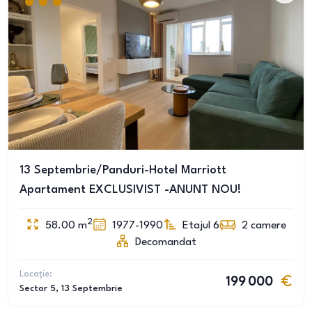
13 Septembrie/Panduri-Hotel Marriott
Apartament EXCLUSIVIST -ANUNT NOU!
2
58.00
m
1977-1990
Etajul 6
2
camere
Decomandat
Locație:
199 000
Sector 5
, 13 Septembrie