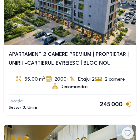
APARTAMENT 2 CAMERE PREMIUM | PROPRIETAR |
UNIRII –CARTIERUL EVREIESC | BLOC NOU
2
55.00
m
2000+
Etajul 2
2
camere
Decomandat
Locație:
245 000
Sector 3
, Unirii