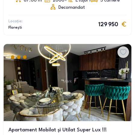
67.00
m
2000+
Etajul 1
3
camere
Decomandat
Locație:
129 950
Florești
Apartament Mobilat și Utilat Super Lux !!!