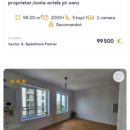
proprietar,toate actele pt vanz
2
58.00
m
2000+
Etajul 1
2
camere
Decomandat
Locație:
99 500
Sector 4
, Apărătorii Patriei