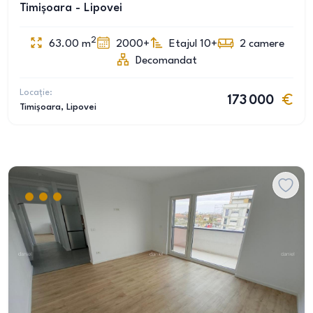
Timișoara - Lipovei
2
63.00
m
2000+
Etajul 10+
2
camere
Decomandat
Locație:
173 000
Timișoara
, Lipovei