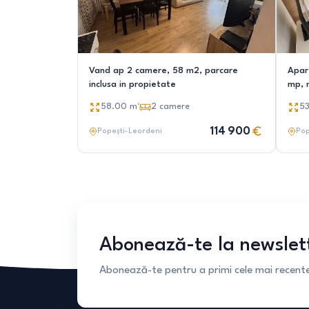
Vand ap 2 camere, 58 m2, parcare
Apar
inclusa in propietate
mp, 
58.00
m²
2
camere
5
114 900
Popești-Leordeni
Pop
Abonează-te la newslet
Abonează-te pentru a primi cele mai recente 