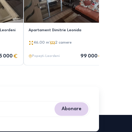
Leordeni
Apartament Dimitrie Leonida
Apartame
46.00
m²
2
camere
52.00
5 000
99 000
Popești-Leordeni
Popești-
Abonare