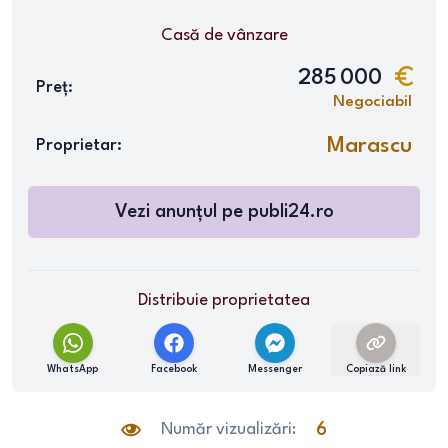
Casă
de vânzare
285 000
Preț:
Negociabil
Marascu
Proprietar:
Vezi anunțul pe
publi24.ro
Distribuie proprietatea
WhatsApp
Facebook
Messenger
Copiază link
Număr vizualizări:
6