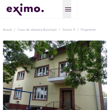
Acasă
/
Case de vânzare București
/
Sector 5
/
Proprietar