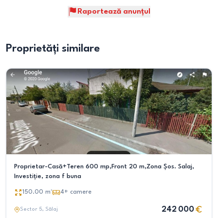
Raportează anunțul
Proprietăți similare
Proprietar-Casă+Teren 600 mp,Front 20 m,Zona Șos. Salaj,
Investiție, zona f buna
150.00
m²
4+
camere
242 000
Sector 5
, Sălaj