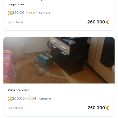
proprietar.
240.00
m²
4+
camere
260 000
Sector 5
Vanzare casa
200.00
m²
4+
camere
250 000
Sector 5