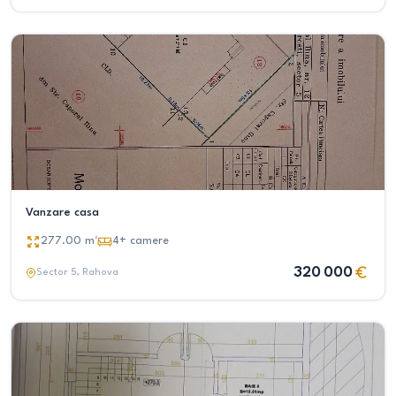
Vanzare casa
277.00
m²
4+
camere
320 000
Sector 5
, Rahova