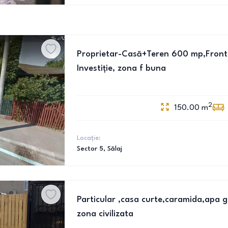
Proprietar-Casă+Teren 600 mp,Front 
Investiție, zona f buna
2
150.00
m
Locație:
Sector 5
, Sălaj
Particular ,casa curte,caramida,apa g
zona civilizata