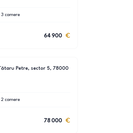
3
camere
64 900
Tătaru Petre, sector 5, 78000
2
camere
78 000