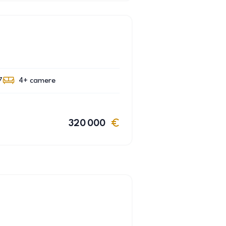
7
4+
camere
320 000