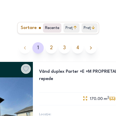
Sortare
Recente
Preț
Preț
crescător
descrescător
1
2
3
4
Vând duplex Parter +E +M PROPRIETA
repede
2
170.00
m
Locație: