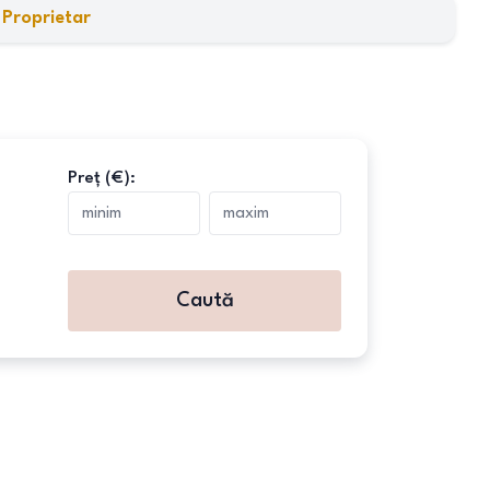
:
Proprietar
Preț (€):
Caută