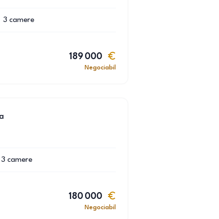
3
camere
189 000
Negociabil
a
3
camere
180 000
Negociabil