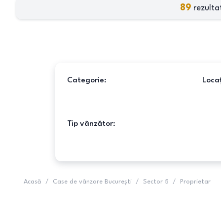
89
rezulta
Categorie:
Locaț
Tip vânzător:
Acasă
/
Case de vânzare București
/
Sector 5
/
Proprietar