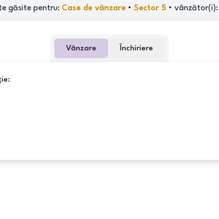
te găsite pentru:
Case de vânzare
•
Sector 5
•
vânzător(i)
Vânzare
Închiriere
ie: