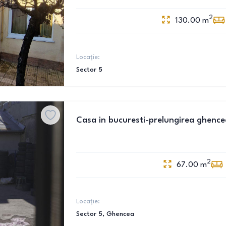
2
130.00
m
Locație:
Sector 5
Casa in bucuresti-prelungirea ghence
2
67.00
m
Locație:
Sector 5
, Ghencea