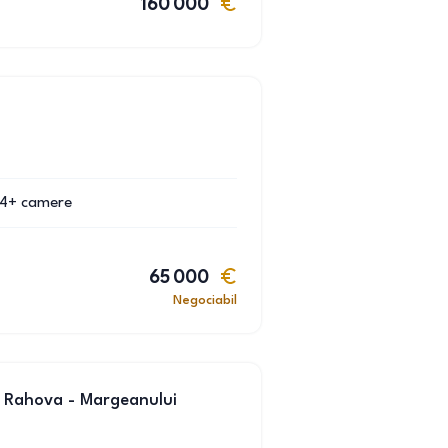
160 000
4+
camere
65 000
Negociabil
 Rahova - Margeanului