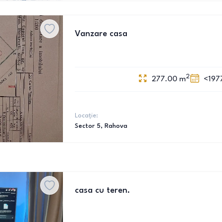
Vanzare casa
2
277.00
m
<197
Locație:
Sector 5
, Rahova
casa cu teren.