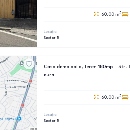
2
60.00
m
Locație:
Sector 5
Casa demolabila, teren 180mp – Str. 
euro
2
60.00
m
Locație:
Sector 5