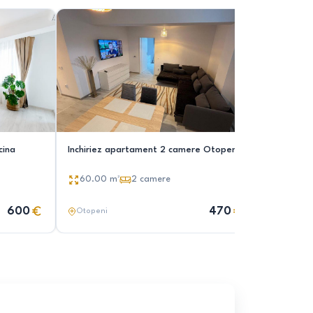
cina
Inchiriez apartament 2 camere Otopeni
2 camere 
Residence
60.00
m²
2
camere
40.00
600
470
Otopeni
Otopeni