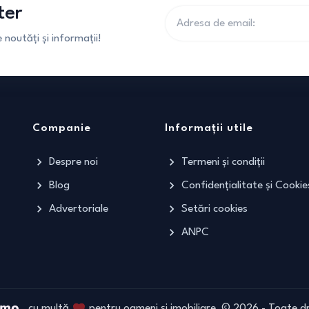
ter
noutăți și informații!
Companie
Informații utile
Despre noi
Termeni și condiții
Blog
Confidențialitate și Cookie
Advertoriale
Setări cookies
ANPC
cu multă
pentru oameni și imobiliare
©
2026
- Toate dr