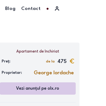
Blog
Contact
Apartament
de închiriat
475
Preț:
de la
George Iordache
Proprietar:
Vezi anunțul pe
olx.ro