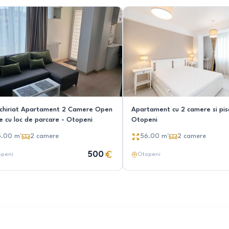
nchiriat Apartament 2 Camere Open
Apartament cu 2 camere si pis
e cu loc de parcare - Otopeni
Otopeni
5.00
m²
2
camere
56.00
m²
2
camere
500
openi
Otopeni