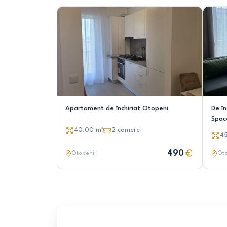
Apartament de închiriat Otopeni
De î
Spac
40.00
m²
2
camere
4
490
Otopeni
Ot