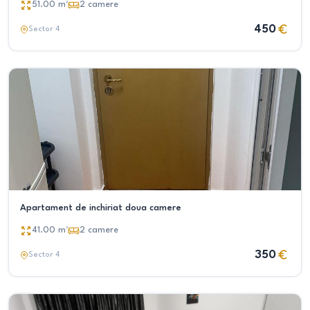
51.00
m²
2
camere
450
Sector 4
Apartament de inchiriat doua camere
41.00
m²
2
camere
350
Sector 4