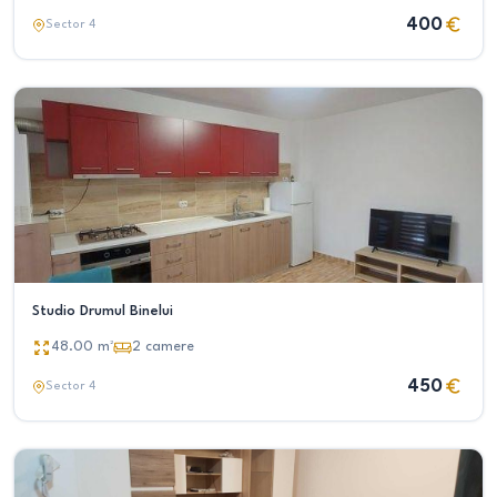
400
Sector 4
Studio Drumul Binelui
48.00
m²
2
camere
450
Sector 4