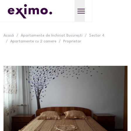
Acasă
/
Apartamente de închiriat București
/
Sector 4
/
Apartamente cu 2 camere
/
Proprietar