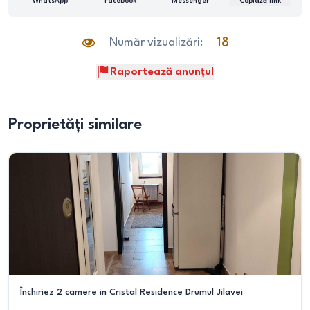
WhatsApp
Facebook
Messenger
Copiază link
Număr vizualizări:
18
Raportează anunțul
Proprietăți similare
Închiriez 2 camere in Cristal Residence Drumul Jilavei