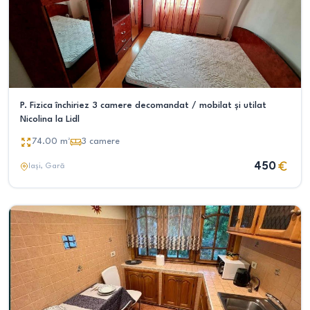
P. Fizica închiriez 3 camere decomandat / mobilat și utilat
Nicolina la Lidl
74.00
m²
3
camere
450
Iași
, Gară