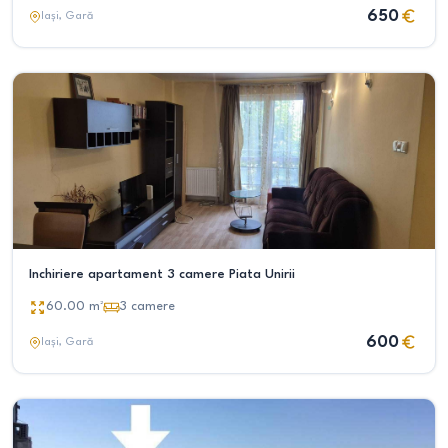
650
Iași
, Gară
Inchiriere apartament 3 camere Piata Unirii
60.00
m²
3
camere
600
Iași
, Gară