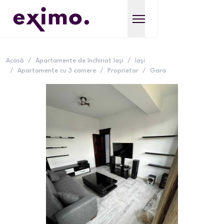
Acasă
/
Apartamente de închiriat Iași
/
Iași
/
Apartamente cu 3 camere
/
Proprietar
/
Gara