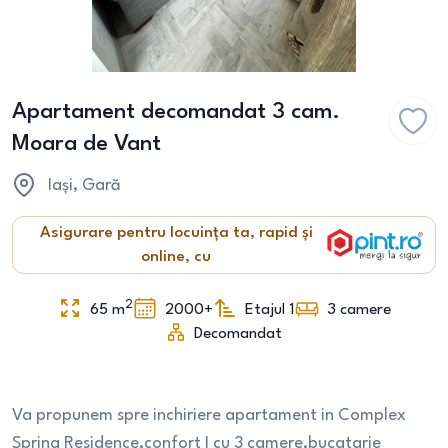
Apartament decomandat 3 cam.
Moara de Vant
Iași
, Gară
Asigurare pentru locuința ta, rapid și
online, cu
2
65
m
2000+
Etajul 1
3
camere
Decomandat
Va propunem spre inchiriere apartament in Complex
Spring Residence,confort I cu 3 camere,bucatarie