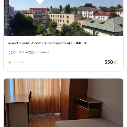
Apartament 3 camere Independenței UMF Iasi
68.00
m²
3
camere
550
Iași
, Gară