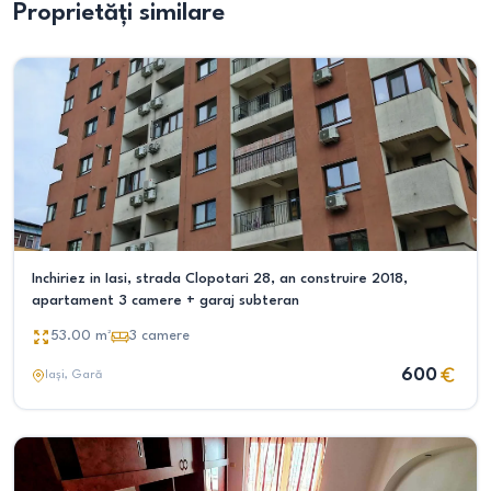
Proprietăți similare
Inchiriez in Iasi, strada Clopotari 28, an construire 2018,
apartament 3 camere + garaj subteran
53.00
m²
3
camere
600
Iași
, Gară