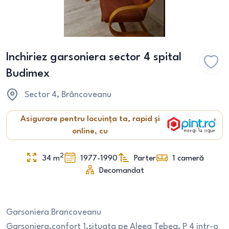
Inchiriez garsoniera sector 4 spital
Budimex
Sector 4
, Brâncoveanu
Asigurare pentru locuința ta, rapid și
online, cu
2
34
m
1977-1990
Parter
1
cameră
Decomandat
Garsoniera Brancoveanu
Garsoniera,confort 1,situata pe Aleea Tebea, P 4 intr-o