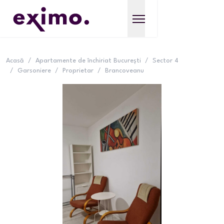
Acasă
/
Apartamente de închiriat București
/
Sector 4
/
Garsoniere
/
Proprietar
/
Brancoveanu