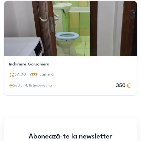
Inchiriere Garsoniera
37.00
m²
1
cameră
350
Sector 4
, Brâncoveanu
Abonează-te la newsletter