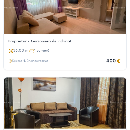
Proprietar - Garsoniera de inchiriat
36.00
m²
1
cameră
400
Sector 4
, Brâncoveanu