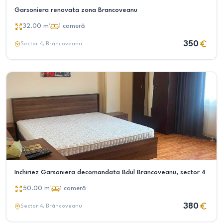
Garsoniera renovata zona Brancoveanu
32.00
m²
1
cameră
350
Sector 4
, Brâncoveanu
Inchiriez Garsoniera decomandata Bdul Brancoveanu, sector 4
50.00
m²
1
cameră
380
Sector 4
, Brâncoveanu