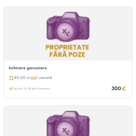
Inchiriere garsoniera
45.00
m²
1
cameră
300
Sector 4
, Brâncoveanu