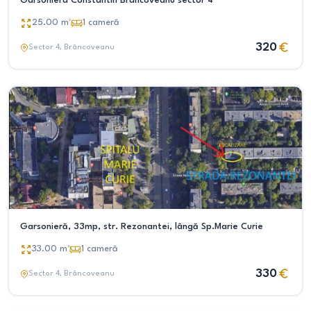
Garsoniera Constantin Brancoveanu sector 4
25.00
m²
1
cameră
320
Sector 4
, Brâncoveanu
Garsonieră, 33mp, str. Rezonantei, lângă Sp.Marie Curie
33.00
m²
1
cameră
330
Sector 4
, Brâncoveanu