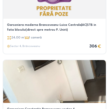
Garsoniera moderna Brancoveanu-Luica Centrala|AC|STB in
fata blocului(direct spre metrou P. Unirii)
24.00
m²
1
cameră
306
Sector 4
, Brâncoveanu