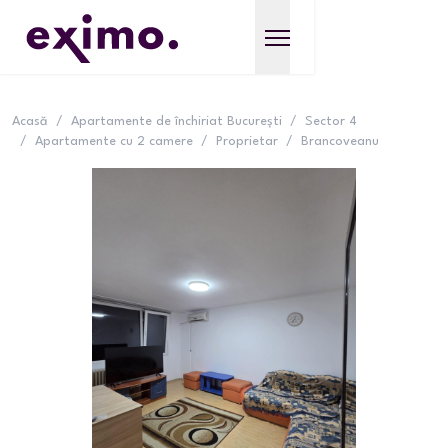
Acasă
/
Apartamente de închiriat București
/
Sector 4
/
Apartamente cu 2 camere
/
Proprietar
/
Brancoveanu