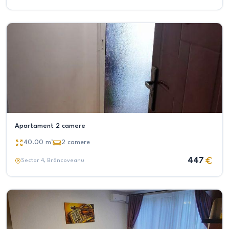
Apartament 2 camere
40.00
m²
2
camere
447
Sector 4
, Brâncoveanu