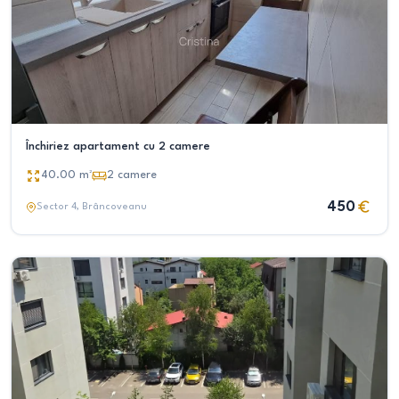
Închiriez apartament cu 2 camere
40.00
m²
2
camere
450
Sector 4
, Brâncoveanu