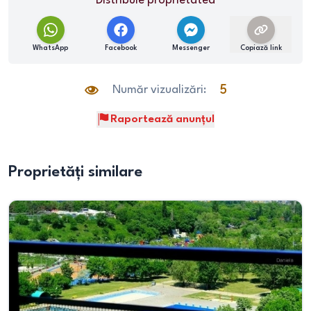
Distribuie proprietatea
WhatsApp
Facebook
Messenger
Copiază link
Număr vizualizări:
5
Raportează anunțul
Proprietăți similare