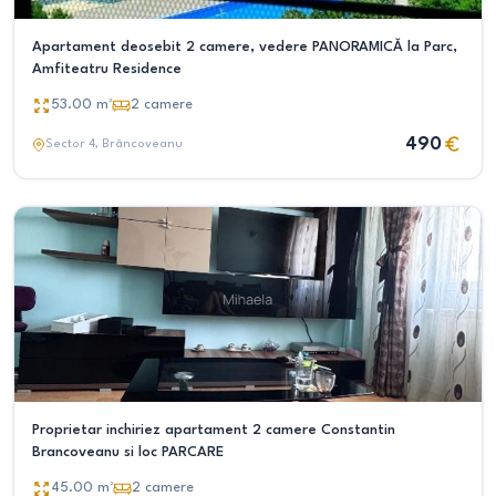
Apartament deosebit 2 camere, vedere PANORAMICĂ la Parc,
Amfiteatru Residence
53.00
m²
2
camere
490
Sector 4
, Brâncoveanu
Proprietar inchiriez apartament 2 camere Constantin
Brancoveanu si loc PARCARE
45.00
m²
2
camere