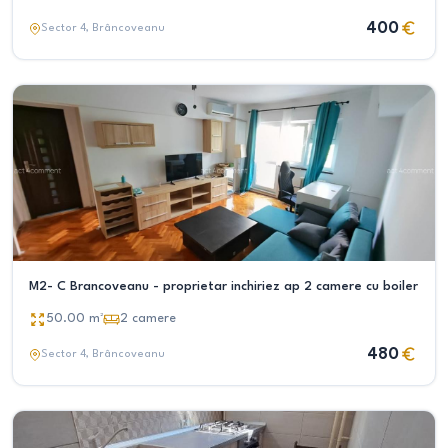
400
Sector 4
, Brâncoveanu
M2- C Brancoveanu - proprietar inchiriez ap 2 camere cu boiler
50.00
m²
2
camere
480
Sector 4
, Brâncoveanu