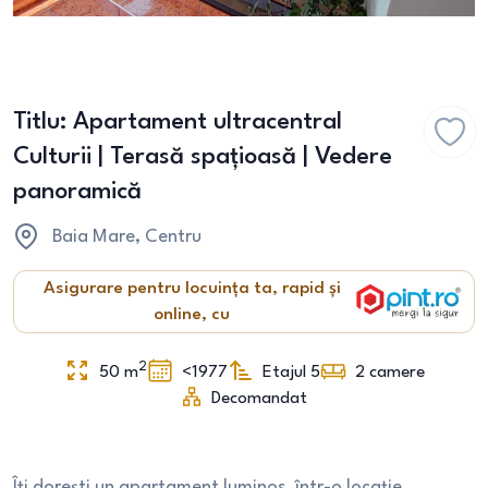
Titlu: Apartament ultracentral
Culturii | Terasă spațioasă | Vedere
panoramică
Baia Mare
, Centru
Asigurare pentru locuința ta, rapid și
online, cu
2
50
m
<1977
Etajul 5
2
camere
Decomandat
Îți dorești un apartament luminos, într-o locație