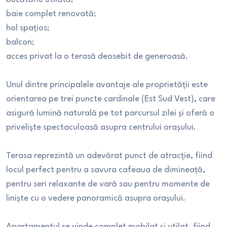
baie complet renovată;
hol spațios;
balcon;
acces privat la o terasă deosebit de generoasă.
Unul dintre principalele avantaje ale proprietății este
orientarea pe trei puncte cardinale (Est Sud Vest), care
asigură lumină naturală pe tot parcursul zilei și oferă o
priveliște spectaculoasă asupra centrului orașului.
Terasa reprezintă un adevărat punct de atracție, fiind
locul perfect pentru a savura cafeaua de dimineață,
pentru seri relaxante de vară sau pentru momente de
liniște cu o vedere panoramică asupra orașului.
Apartamentul se vinde complet mobilat și utilat, fiind