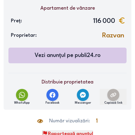
Apartament
de vânzare
116 000
Preț:
Razvan
Proprietar:
Vezi anunțul pe
publi24.ro
Distribuie proprietatea
WhatsApp
Facebook
Messenger
Copiază link
Număr vizualizări:
1
Raportează anunțul