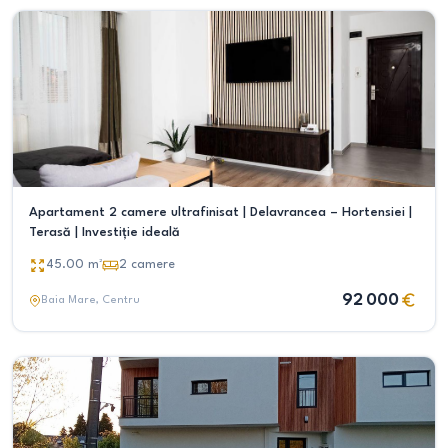
Apartament 2 camere ultrafinisat | Delavrancea – Hortensiei |
Terasă | Investiție ideală
45.00
m²
2
camere
92 000
Baia Mare
, Centru