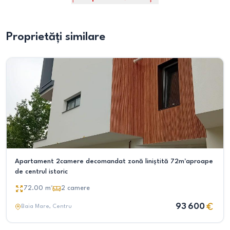
Proprietăți similare
Apartament 2camere decomandat zonă liniștită 72m²aproape
de centrul istoric
72.00
m²
2
camere
93 600
Baia Mare
, Centru