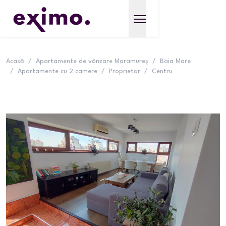
Acasă
/
Apartamente de vânzare Maramureș
/
Baia Mare
/
Apartamente cu 2 camere
/
Proprietar
/
Centru