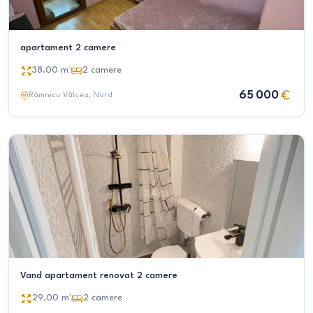
apartament 2 camere
38.00
m²
2
camere
65 000
Râmnicu Vâlcea
, Nord
Vand apartament renovat 2 camere
29.00
m²
2
camere