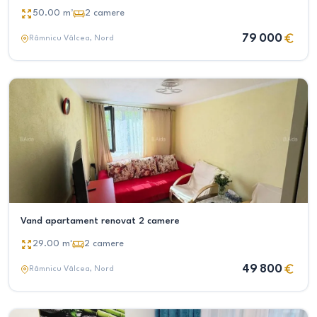
50.00
m²
2
camere
79 000
Râmnicu Vâlcea
, Nord
Vand apartament renovat 2 camere
29.00
m²
2
camere
49 800
Râmnicu Vâlcea
, Nord