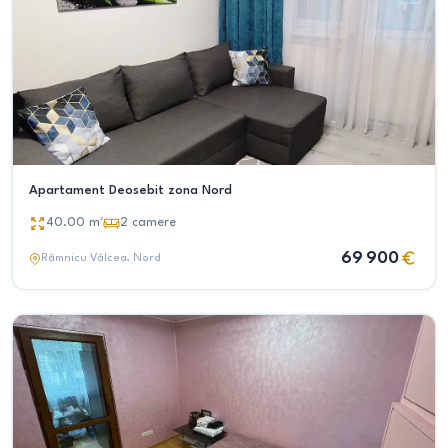
Apartament Deosebit zona Nord
40.00
m²
2
camere
69 900
Râmnicu Vâlcea
, Nord