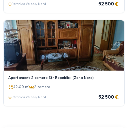
52 500
Râmnicu Vâlcea
, Nord
Apartament 2 camere Str Republicii (Zona Nord)
42.00
m²
2
camere
52 500
Râmnicu Vâlcea
, Nord