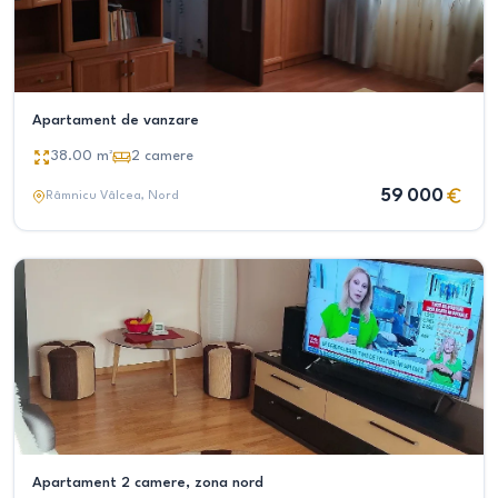
Apartament de vanzare
38.00
m²
2
camere
59 000
Râmnicu Vâlcea
, Nord
Apartament 2 camere, zona nord