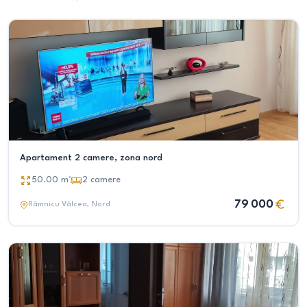
Apartament 2 camere, zona nord
50.00
m²
2
camere
79 000
Râmnicu Vâlcea
, Nord