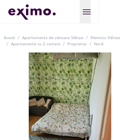
Acasă
/
Apartamente de vânzare Vâlcea
/
Râmnicu Vâlcea
/
Apartamente cu 2 camere
/
Proprietar
/
Nord