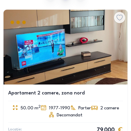
Apartament 2 camere, zona nord
2
50.00
m
1977-1990
Parter
2
camere
Decomandat
Locație:
79 000