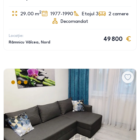
2
29.00
m
1977-1990
Etajul 3
2
camere
Decomandat
Locație:
49 800
Râmnicu Vâlcea
, Nord