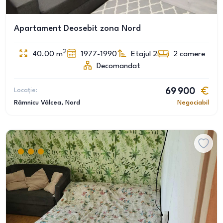
Apartament Deosebit zona Nord
2
40.00
m
1977-1990
Etajul 2
2
camere
Decomandat
Locație:
69 900
Râmnicu Vâlcea
, Nord
Negociabil