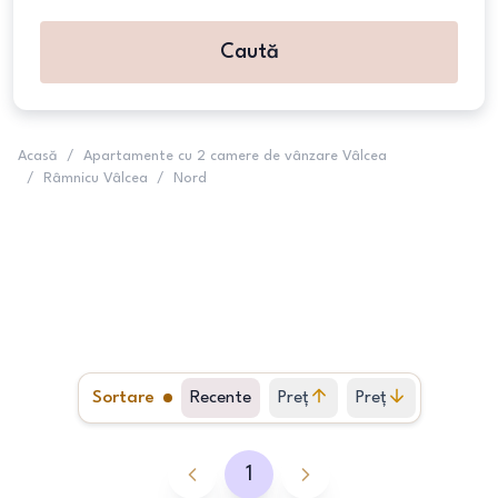
Caută
Acasă
/
Apartamente cu 2 camere de vânzare Vâlcea
/
Râmnicu Vâlcea
/
Nord
Sortare
Recente
Preț
Preț
crescător
descrescător
1