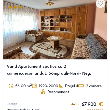
Vand Apartament spatios cu 2
camere,decomandat, 56mp utili-Nord- Neg.
2
56.00
m
1990-2000
Etajul 4
2
camere
Decomandat
Locație:
67 900
de la