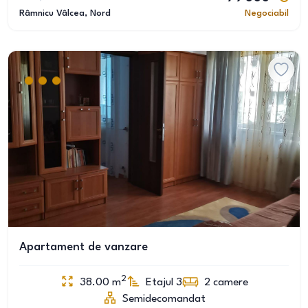
Râmnicu Vâlcea
, Nord
Negociabil
Apartament de vanzare
2
38.00
m
Etajul 3
2
camere
Semidecomandat