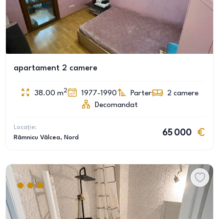
apartament 2 camere
2
38.00
m
1977-1990
Parter
2
camere
Decomandat
Locație:
65 000
Râmnicu Vâlcea
, Nord