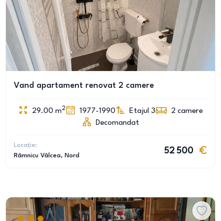
Vand apartament renovat 2 camere
2
29.00
m
1977-1990
Etajul 3
2
camere
Decomandat
Locație:
52 500
Râmnicu Vâlcea
, Nord