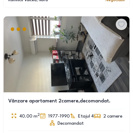
Râmnicu Vâlcea
, Nord
Negociabil
Vânzare apartament 2camere,decomandat.
2
40.00
m
1977-1990
Etajul 4
2
camere
Decomandat