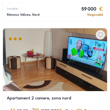
Locație:
59 000
Râmnicu Vâlcea
, Nord
Negociabil
Apartament 2 camere, zona nord
2