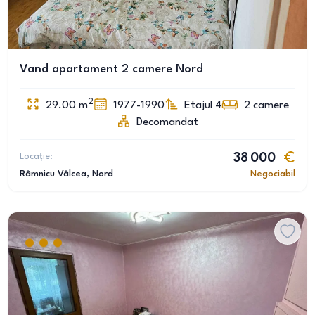
Vand apartament 2 camere Nord
2
29.00
m
1977-1990
Etajul 4
2
camere
Decomandat
Locație:
38 000
Râmnicu Vâlcea
, Nord
Negociabil