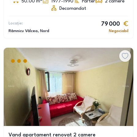
50.00
m
1977-1990
Parter
2
camere
Decomandat
Locație:
79 000
Râmnicu Vâlcea
, Nord
Negociabil
Vand apartament renovat 2 camere