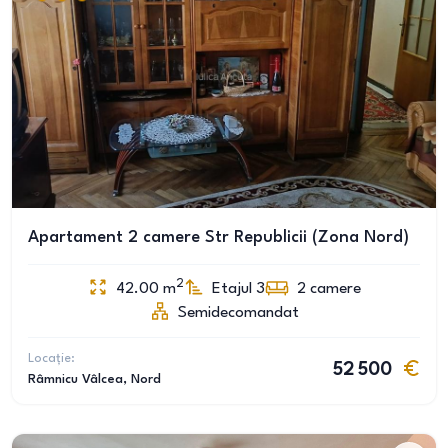
Apartament 2 camere Str Republicii (Zona Nord)
2
42.00
m
Etajul 3
2
camere
Semidecomandat
Locație:
52 500
Râmnicu Vâlcea
, Nord