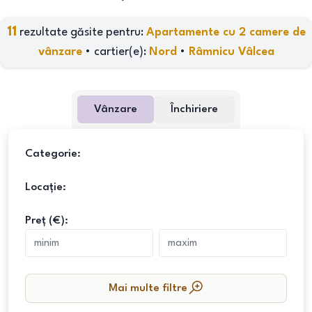
11
rezultate găsite pentru:
Apartamente cu 2 camere de
vânzare
•
cartier(e)
:
Nord
•
Râmnicu Vâlcea
Vânzare
Închiriere
Categorie:
Locație:
Preț (€):
Mai multe filtre