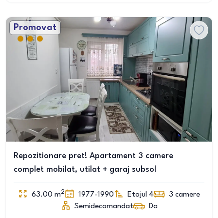
Promovat
Repozitionare pret! Apartament 3 camere
complet mobilat, utilat + garaj subsol
2
63.00
m
1977-1990
Etajul 4
3
camere
Semidecomandat
Da