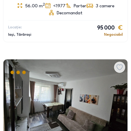
2
56.00
m
<1977
Parter
3
camere
Decomandat
Locație:
95 000
Iași
, Tărărași
Negociabil