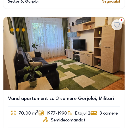
Sector 6
, Gorjului
Negociabil
1
Vand apartament cu 3 camere Gorjului, Militari
2
70.00
m
1977-1990
Etajul 2
3
camere
Semidecomandat