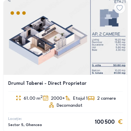
Drumul Taberei - Direct Proprietar
2
61.00
m
2000+
Etajul 1
2
camere
Decomandat
Locație:
100 500
Sector 5
, Ghencea