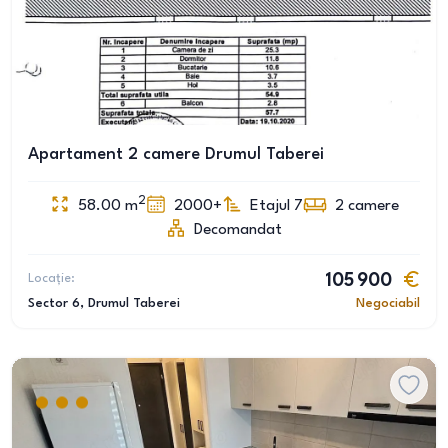
Apartament 2 camere Drumul Taberei
2
58.00
m
2000+
Etajul 7
2
camere
Decomandat
Locație:
105 900
Sector 6
, Drumul Taberei
Negociabil