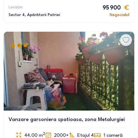
Locație:
95 900
Sector 4
, Apărătorii Patriei
Negociabil
Vanzare garsoniera spatioasa, zona Metalurgiei
2
44.00
m
2000+
Etajul 4
1
cameră