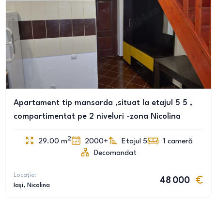
Apartament tip mansarda ,situat la etajul 5 5 ,
compartimentat pe 2 niveluri -zona Nicolina
2
29.00
m
2000+
Etajul 5
1
cameră
Decomandat
Locație:
48 000
Iași
, Nicolina