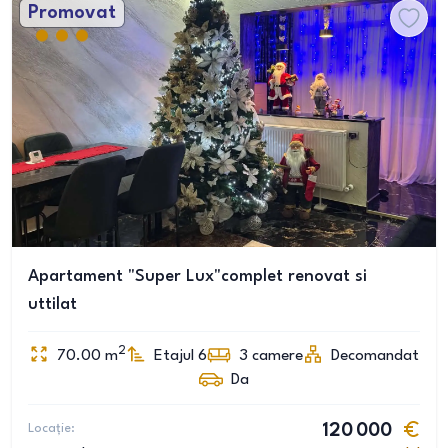
Promovat
Apartament "Super Lux"complet renovat si
uttilat
2
70.00
m
Etajul 6
3
camere
Decomandat
Da
Locație:
120 000