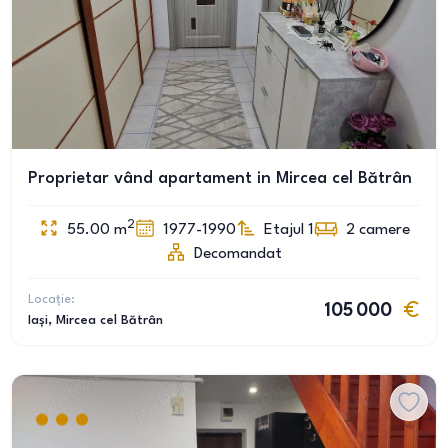
Proprietar vând apartament in Mircea cel Bătrân
2
55.00
m
1977-1990
Etajul 1
2
camere
Decomandat
Locație:
105 000
Iași
, Mircea cel Bătrân