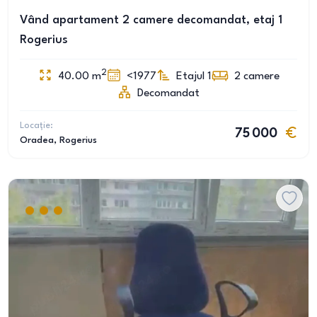
Vând apartament 2 camere decomandat, etaj 1
Rogerius
2
40.00
m
<1977
Etajul 1
2
camere
Decomandat
Locație:
75 000
Oradea
, Rogerius