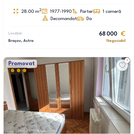
2
28.00
m
1977-1990
Parter
1
cameră
Decomandat
Da
Locație:
68 000
Brașov
, Astra
Negociabil
1
Promovat