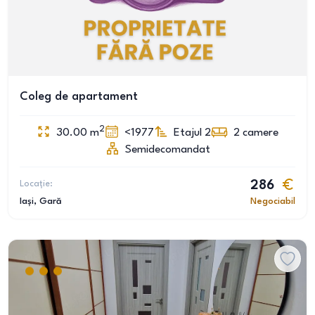
Coleg de apartament
2
30.00
m
<1977
Etajul 2
2
camere
Semidecomandat
Locație:
286
Iași
, Gară
Negociabil