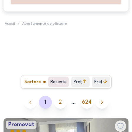
Acasă
/
Apartamente de vânzare
Sortare
Recente
Preț
Preț
crescător
descrescător
1
2
…
624
Promovat