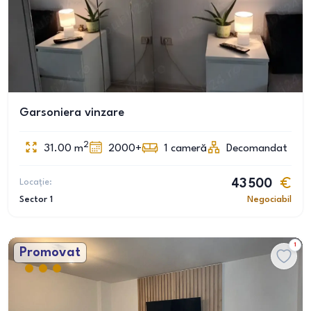
Garsoniera vinzare
2
31.00
m
2000+
1
cameră
Decomandat
Locație:
43 500
Sector 1
Negociabil
1
Promovat