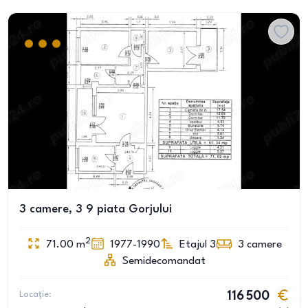
3 camere, 3 9 piata Gorjului
2
71.00
m
1977-1990
Etajul 3
3
camere
Semidecomandat
Locație:
116 500