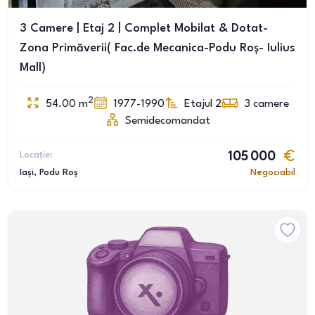
3 Camere | Etaj 2 | Complet Mobilat & Dotat-
Zona Primăverii( Fac.de Mecanica-Podu Roș- Iulius
Mall)
2
54.00
m
1977-1990
Etajul 2
3
camere
Semidecomandat
Locație:
105 000
Iași
, Podu Roș
Negociabil