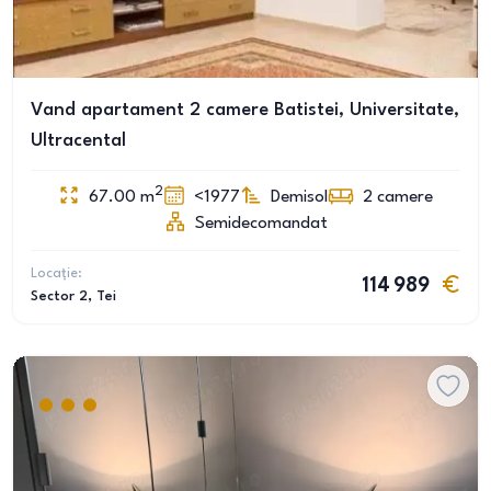
Vand apartament 2 camere Batistei, Universitate,
Ultracental
2
67.00
m
<1977
Demisol
2
camere
Semidecomandat
Locație:
114 989
Sector 2
, Tei