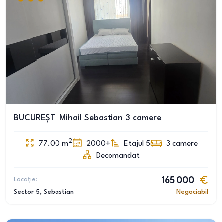
BUCUREȘTI Mihail Sebastian 3 camere
2
77.00
m
2000+
Etajul 5
3
camere
Decomandat
Locație:
165 000
Sector 5
, Sebastian
Negociabil