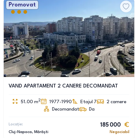
Promovat
VAND APARTAMENT 2 CANERE DECOMANDAT
2
51.00
m
1977-1990
Etajul 7
2
camere
Decomandat
Da
Locație:
185 000
Cluj-Napoca
, Mărăști
Negociabil