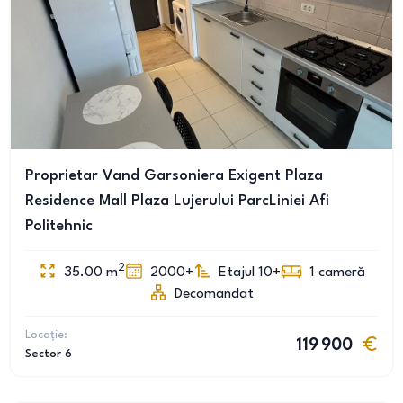
Proprietar Vand Garsoniera Exigent Plaza
Residence Mall Plaza Lujerului ParcLiniei Afi
Politehnic
2
35.00
m
2000+
Etajul 10+
1
cameră
Decomandat
Locație:
119 900
Sector 6