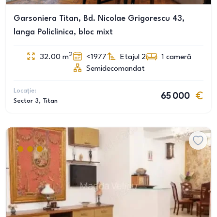
Garsoniera Titan, Bd. Nicolae Grigorescu 43,
langa Policlinica, bloc mixt
2
32.00
m
<1977
Etajul 2
1
cameră
Semidecomandat
Locație:
65 000
Sector 3
, Titan