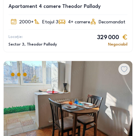
Apartament 4 camere Theodor Pallady
2000+
Etajul 3
4+
camere
Decomandat
Locație:
329 000
Sector 3
, Theodor Pallady
Negociabil