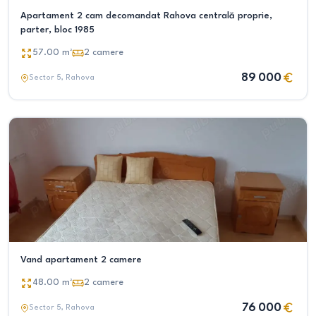
Apartament 2 cam decomandat Rahova centrală proprie,
parter, bloc 1985
57.00
m²
2
camere
89 000
Sector 5
, Rahova
Vand apartament 2 camere
48.00
m²
2
camere
76 000
Sector 5
, Rahova