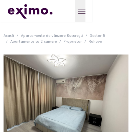
Acasă
/
Apartamente de vânzare București
/
Sector 5
/
Apartamente cu 2 camere
/
Proprietar
/
Rahova