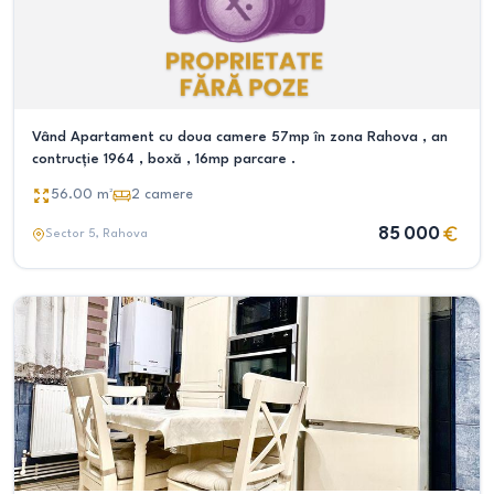
Vând Apartament cu doua camere 57mp în zona Rahova , an
contrucție 1964 , boxă , 16mp parcare .
56.00
m²
2
camere
85 000
Sector 5
, Rahova