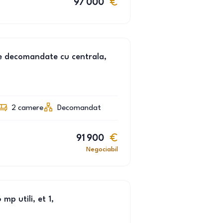
97 000
e decomandate cu centrala,
2
camere
Decomandat
91 900
Negociabil
p utili, et 1,