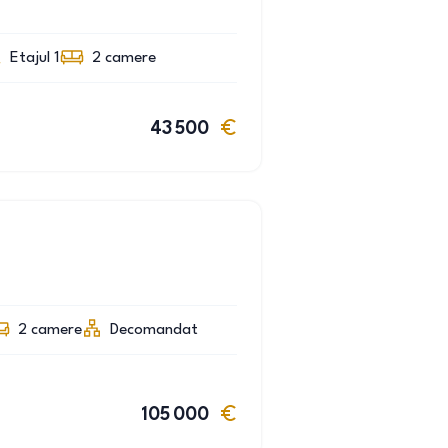
Etajul 1
2
camere
43 500
2
camere
Decomandat
105 000