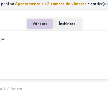
 pentru:
Apartamente cu 2 camere de vânzare
•
cartier(e)
Vânzare
Închiriere
ie:
or 5
/
Rahova