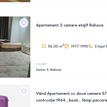
Apartament 2 camere etaj9 Rahova
2
56.00
m
1977-1990
Etajul 
Locație:
Sector 5
, Rahova
Vând Apartament cu doua camere 57
contrucție 1964 , boxă , 16mp parcare