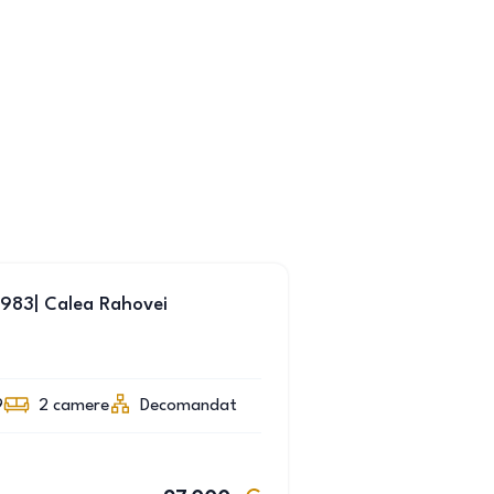
1983| Calea Rahovei
9
2
camere
Decomandat