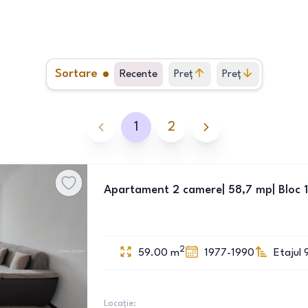
Sortare
Recente
Preț
Preț
crescător
descrescător
1
2
Apartament 2 camere| 58,7 mp| Bloc 
2
59.00
m
1977-1990
Etajul 
Locație: