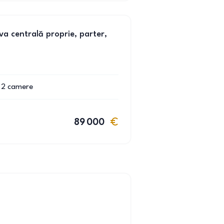
 centrală proprie, parter,
2
camere
89 000