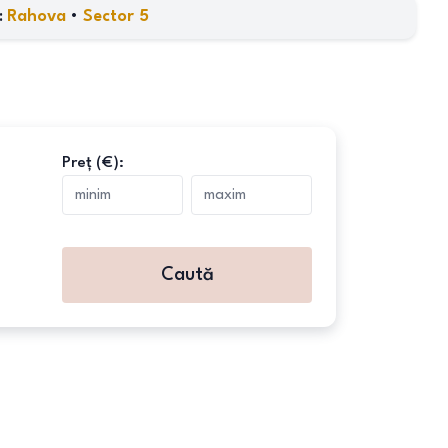
:
Rahova
•
Sector 5
Preț (€):
Caută