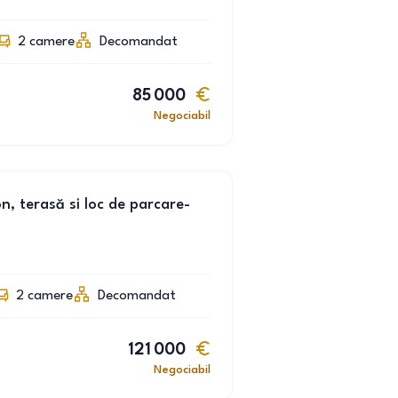
2
camere
Decomandat
85 000
Negociabil
 terasă si loc de parcare-
2
camere
Decomandat
121 000
Negociabil