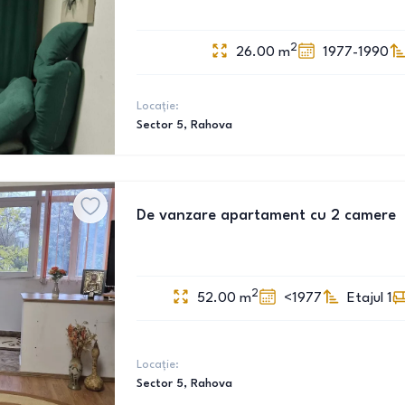
2
26.00
m
1977-1990
Locație:
Sector 5
, Rahova
De vanzare apartament cu 2 camere
2
52.00
m
<1977
Etajul 1
Locație:
Sector 5
, Rahova