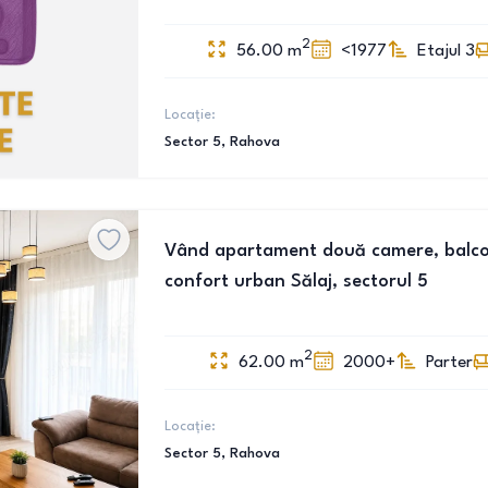
2
56.00
m
<1977
Etajul 3
Locație:
Sector 5
, Rahova
Vând apartament două camere, balcon,
confort urban Sălaj, sectorul 5
2
62.00
m
2000+
Parter
Locație:
Sector 5
, Rahova