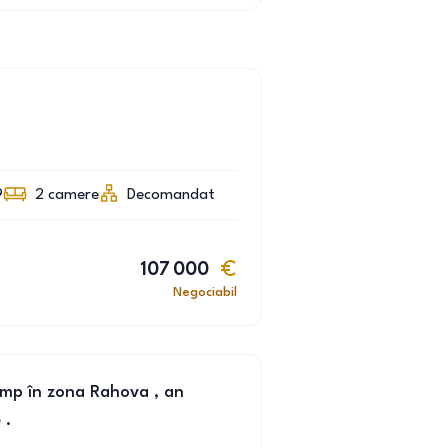
9
2
camere
Decomandat
107 000
Negociabil
mp în zona Rahova , an
 .