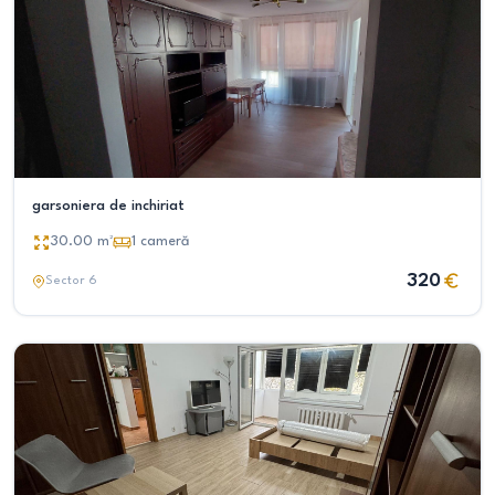
garsoniera de inchiriat
30.00
m²
1
cameră
320
Sector 6