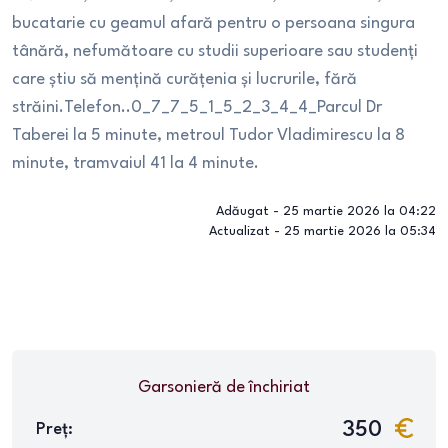
bucatarie cu geamul afară pentru o persoana singura
tânără, nefumătoare cu studii superioare sau studenți
care știu să mențină curățenia și lucrurile, fără
străini.Telefon..0_7_7_5_1_5_2_3_4_4_Parcul Dr
Taberei la 5 minute, metroul Tudor Vladimirescu la 8
minute, tramvaiul 41 la 4 minute.
Adăugat -
25 martie 2026 la 04:22
Actualizat -
25 martie 2026 la 05:34
Garsonieră
de închiriat
350
Preț: