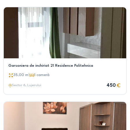
Garsoniera de inchiriat 21 Residence Politehnica
35.00
m²
1
cameră
450
Sector 6
, Lujerului