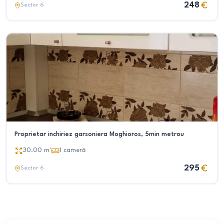
248
Sector 6
Proprietar inchiriez garsoniera Moghioros, 5min metrou
30.00
m²
1
cameră
295
Sector 6