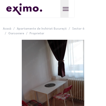
Acasă
/
Apartamente de închiriat București
/
Sector 6
/
Garsoniere
/
Proprietar