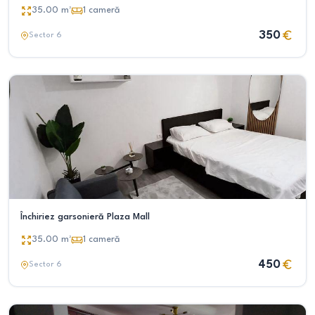
35.00
m²
1
cameră
350
Sector 6
Închiriez garsonieră Plaza Mall
35.00
m²
1
cameră
450
Sector 6