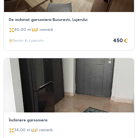
De inchiriat garsoniera Bucuresti, Lujerului
40.00
m²
1
cameră
450
Sector 6
, Lujerului
Închiriere garsoniera
34.00
m²
1
cameră