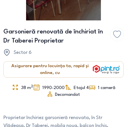
Garsonieră renovată de închiriat în
Dr Taberei Proprietar
Sector 6
Asigurare pentru locuința ta, rapid și
online, cu
2
38
m
1990-2000
Etajul 4
1
cameră
Decomandat
Proprietar închiriez garsonieră renovata, în Str
Vlădeasa, Dr Taberei, mobila noua, balcon închis,