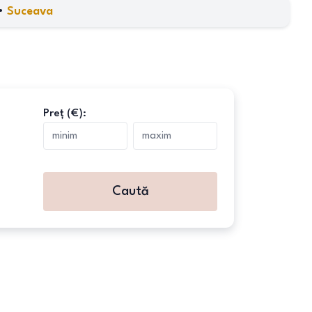
•
Suceava
Preț (€):
Caută