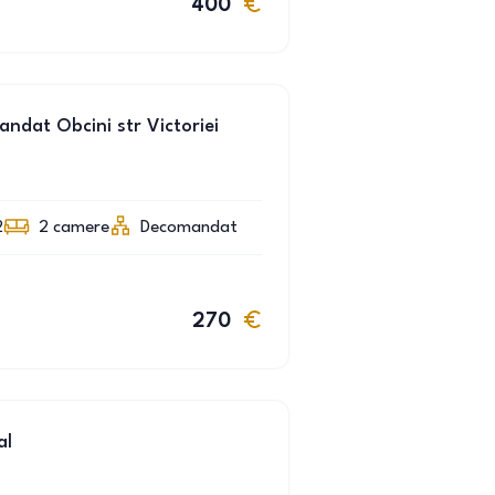
400
ndat Obcini str Victoriei
2
2
camere
Decomandat
270
al