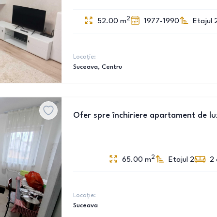
2
52.00
m
1977-1990
Etajul 
Locație:
Suceava
, Centru
Ofer spre închiriere apartament de lu
2
65.00
m
Etajul 2
2
Locație:
Suceava