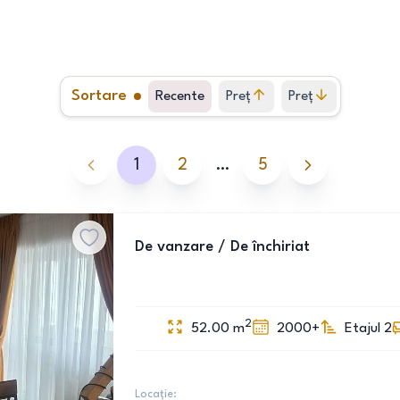
Sortare
Recente
Preț
Preț
crescător
descrescător
1
2
…
5
De vanzare / De închiriat
2
52.00
m
2000+
Etajul 2
Locație: