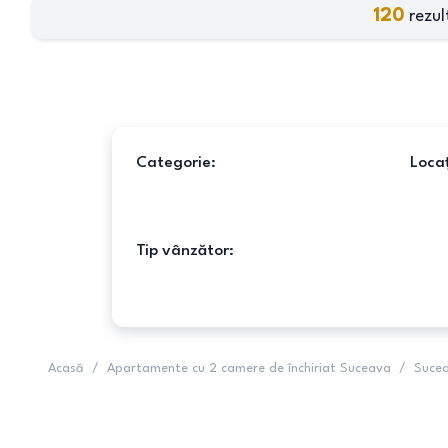
120
rezul
Categorie:
Locaț
Tip vânzător:
Acasă
/
Apartamente cu 2 camere de închiriat Suceava
/
Suce