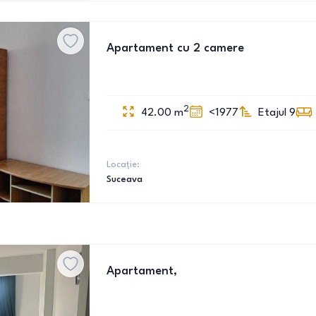
Apartament cu 2 camere
2
42.00
m
<1977
Etajul 9
Locație:
Suceava
Apartament,