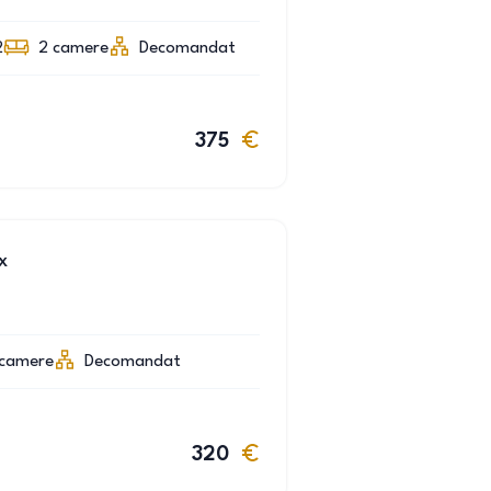
2
2
camere
Decomandat
375
x
camere
Decomandat
320