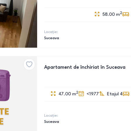
2
58.00
m
Locație:
Suceava
Apartament de închiriat în Suceava
2
47.00
m
<1977
Etajul 4
Locație:
Suceava