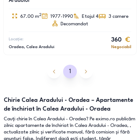
Aradului
2
67.00
m
1977-1990
Etajul 4
3
camere
Decomandat
Locație:
360
Oradea
, Calea Aradului
Negociabil
1
Chirie Calea Aradului - Oradea – Apartamente
de închiriat în Calea Aradului - Oradea
Cauți chirie în Calea Aradului - Oradea? Pe eximo.ro publicăm
zilnic apartamente de închiriat în Calea Aradului - Oradea, ,
actualizate zilnic și verificate manual, fără comision și fără
anunțuri false. Indiferent dacă ești student, tânăr