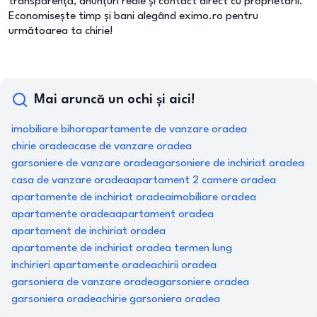
transparență, anunțuri reale și contact direct cu proprietarii.
Economisește timp și bani alegând eximo.ro pentru
următoarea ta chirie!
Mai aruncă un ochi și aici!
imobiliare bihor
apartamente de vanzare oradea
chirie oradea
case de vanzare oradea
garsoniere de vanzare oradea
garsoniere de inchiriat oradea
casa de vanzare oradea
apartament 2 camere oradea
apartamente de inchiriat oradea
imobiliare oradea
apartamente oradea
apartament oradea
apartament de inchiriat oradea
apartamente de inchiriat oradea termen lung
inchirieri apartamente oradea
chirii oradea
garsoniera de vanzare oradea
garsoniere oradea
garsoniera oradea
chirie garsoniera oradea