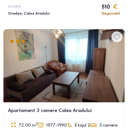
Locație:
510
Oradea
, Calea Aradului
Negociabil
Apartament 3 camere Calea Aradului
2
72.00
m
1977-1990
Etajul 2
3
camere