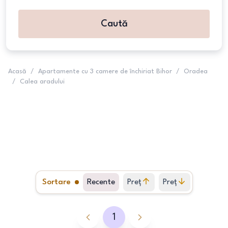
Caută
Acasă
/
Apartamente cu 3 camere de închiriat Bihor
/
Oradea
/
Calea aradului
Sortare
Recente
Preț
Preț
crescător
descrescător
1