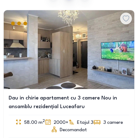
Dau in chirie apartament cu 3 camere Nou in
ansamblu rezidențial Luceafaru
2
58.00
m
2000+
Etajul 3
3
camere
Decomandat