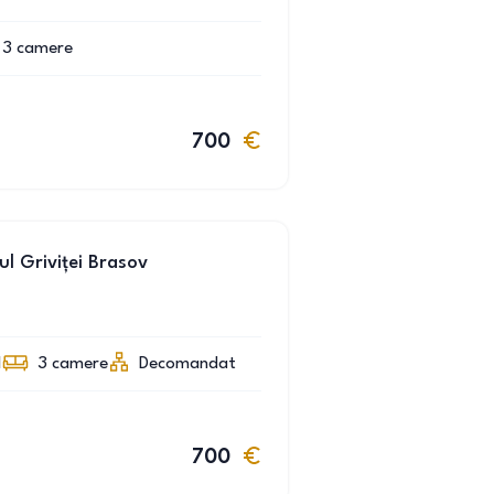
3
camere
700
l Griviței Brasov
1
3
camere
Decomandat
700