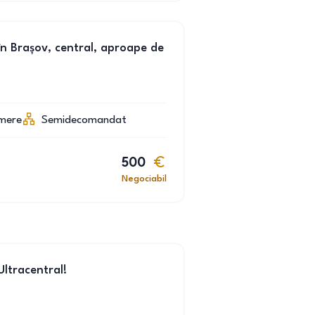
în Brașov, central, aproape de
mere
Semidecomandat
500
Negociabil
ltracentral!