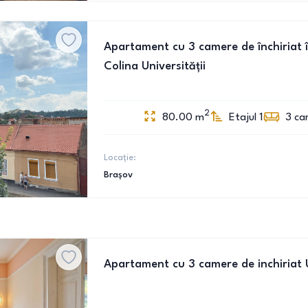
Apartament cu 3 camere de închiriat 
Colina Universității
2
80.00
m
Etajul 1
3
ca
Locație:
Brașov
Apartament cu 3 camere de inchiriat U