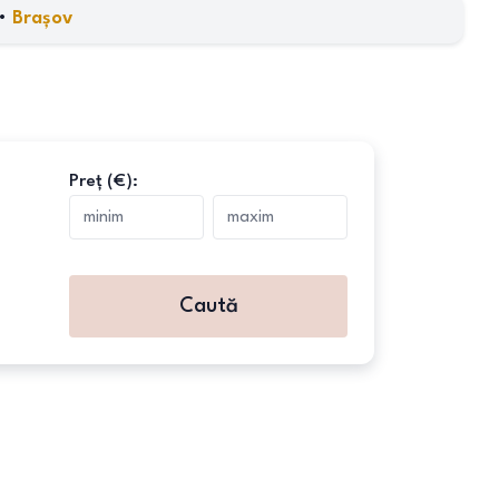
•
Brașov
Preț (€):
Caută