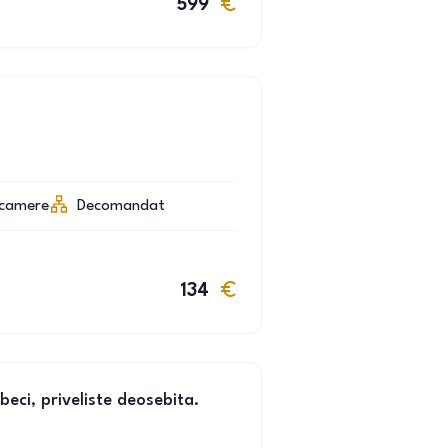
599
camere
Decomandat
134
beci, priveliste deosebita.