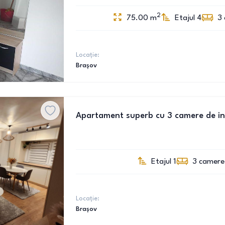
2
75.00
m
Etajul 4
3
Locație:
Brașov
Apartament superb cu 3 camere de in
Etajul 1
3
camere
Locație:
Brașov