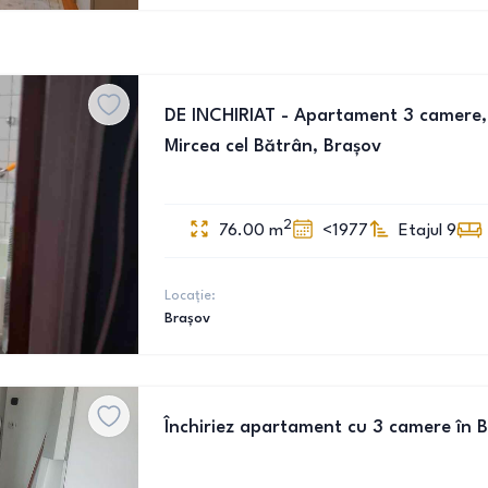
DE INCHIRIAT - Apartament 3 camere,
Mircea cel Bătrân, Brașov
2
76.00
m
<1977
Etajul 9
Locație:
Brașov
Închiriez apartament cu 3 camere în 