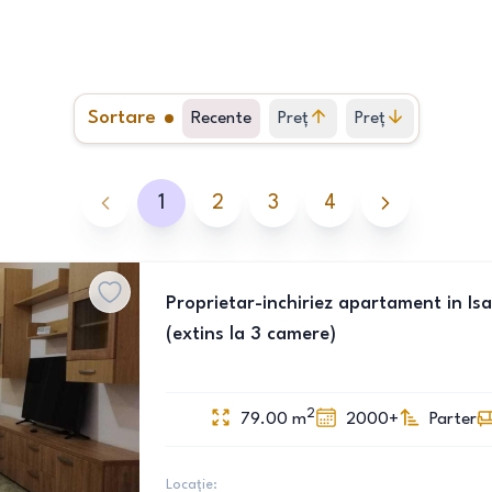
Sortare
Recente
Preț
Preț
crescător
descrescător
1
2
3
4
Proprietar-inchiriez apartament in Is
(extins la 3 camere)
2
79.00
m
2000+
Parter
Locație: