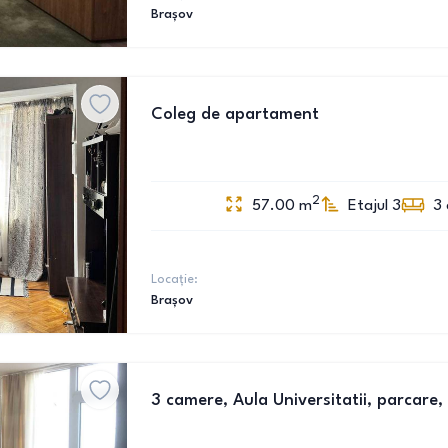
Brașov
Coleg de apartament
2
57.00
m
Etajul 3
3
Locație:
Brașov
3 camere, Aula Universitatii, parcare, 