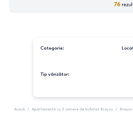
76
rezul
Categorie:
Locaț
Tip vânzător:
Acasă
/
Apartamente cu 3 camere de închiriat Brașov
/
Brașov