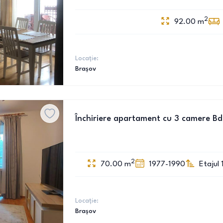
2
92.00
m
Locație:
Brașov
Închiriere apartament cu 3 camere Bdu
2
70.00
m
1977-1990
Etajul 
Locație:
Brașov