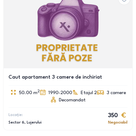
Caut apartament 3 camere de inchiriat
2
50.00
m
1990-2000
Etajul 2
3
camere
Decomandat
Locație:
350
Sector 6
, Lujerului
Negociabil