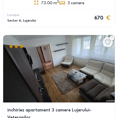
2
73.00
m
3
camere
Locație:
670
Sector 6
, Lujerului
1
inchiriez apartament 3 camere Lujerului-
Veteranilor