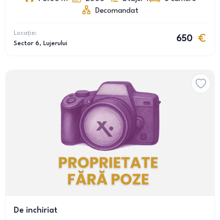
Decomandat
Locație:
650
Sector 6
, Lujerului
De inchiriat