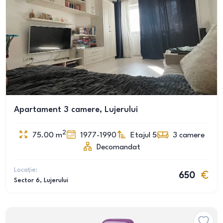
Apartament 3 camere, Lujerului
2
75.00
m
1977-1990
Etajul 5
3
camere
Decomandat
Locație:
650
Sector 6
, Lujerului