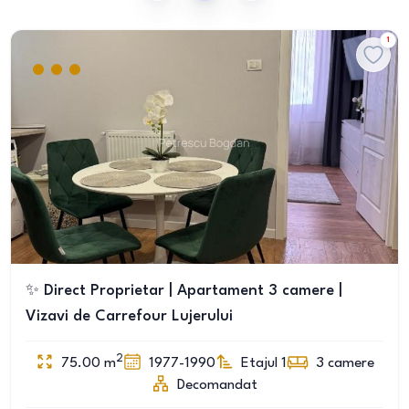
1
✨ Direct Proprietar | Apartament 3 camere |
Vizavi de Carrefour Lujerului
2
75.00
m
1977-1990
Etajul 1
3
camere
Decomandat