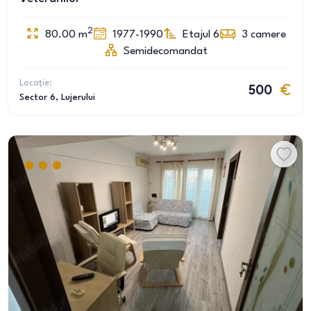
2
80.00
m
1977-1990
Etajul 6
3
camere
Semidecomandat
Locație:
500
Sector 6
, Lujerului