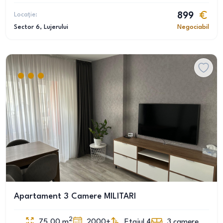
Locație:
899
Sector 6
, Lujerului
Negociabil
Apartament 3 Camere MILITARI
2
75.00
m
2000+
Etajul 4
3
camere