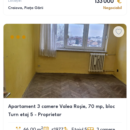
Locație:
133 000
Craiova
, Piața Gării
Negociabil
Apartament 3 camere Valea Roșie, 70 mp, bloc
Turn etaj 5 - Proprietar
2
66.00
m
<1977
Etajul 5
3
camere