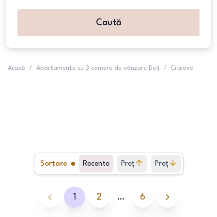
Caută
Acasă
/
Apartamente cu 3 camere de vânzare Dolj
/
Craiova
Sortare
Recente
Preț
Preț
crescător
descrescător
1
2
…
6