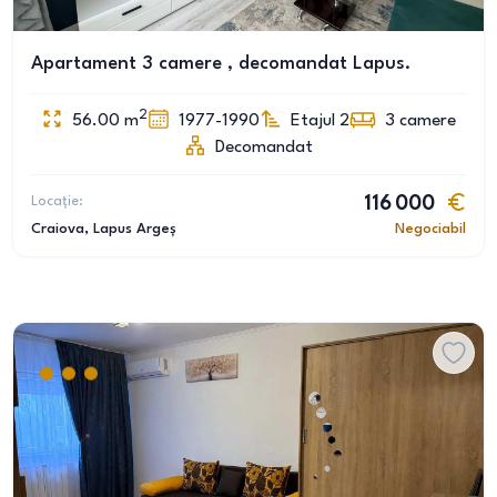
Apartament 3 camere , decomandat Lapus.
2
56.00
m
1977-1990
Etajul 2
3
camere
Decomandat
Locație:
116 000
Craiova
, Lapus Argeș
Negociabil