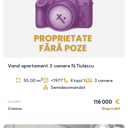
Vand apartament 3 camere N.Tiulescu
2
55.00
m
<1977
Etajul 1
3
camere
Semidecomandat
Locație:
116 000
Craiova
Negociabil