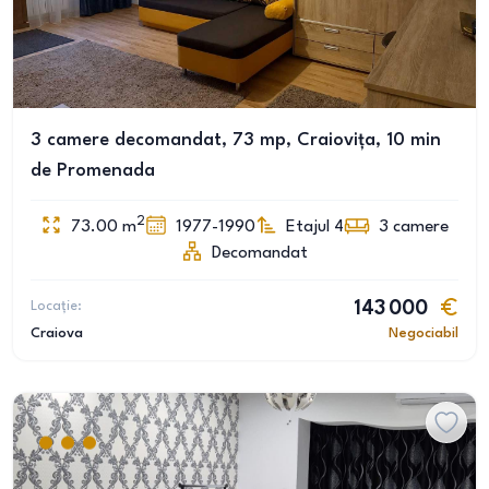
3 camere decomandat, 73 mp, Craiovița, 10 min
de Promenada
2
73.00
m
1977-1990
Etajul 4
3
camere
Decomandat
Locație:
143 000
Craiova
Negociabil