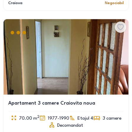
Craiova
Negociabil
Apartament 3 camere Craiovita noua
2
70.00
m
1977-1990
Etajul 4
3
camere
Decomandat