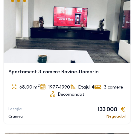
Apartament 3 camere Rovine-Damarin
2
68.00
m
1977-1990
Etajul 4
3
camere
Decomandat
Locație:
133 000
Craiova
Negociabil