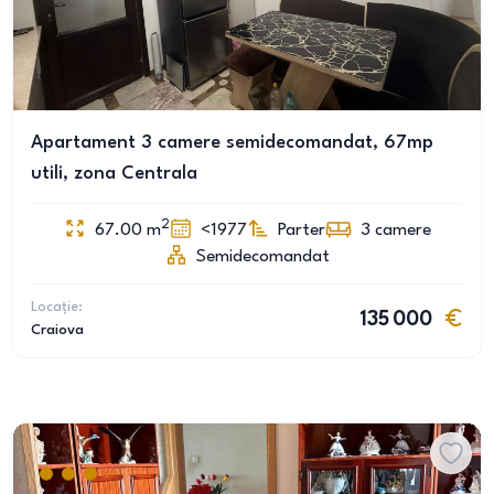
Apartament 3 camere semidecomandat, 67mp
utili, zona Centrala
2
67.00
m
<1977
Parter
3
camere
Semidecomandat
Locație:
135 000
Craiova