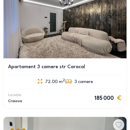
Apartament 3 camere str Caracal
2
72.00
m
3
camere
Locație:
185 000
Craiova