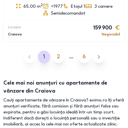
2
65.00
m
<1977
Etajul 1
3
camere
Semidecomandat
Locație:
159 900
Craiova
Negociabil
1
2
…
6
Cele mai noi anunțuri cu apartamente de
vânzare din Craiova
Cauți apartamente de vânzare în Craiova? eximo.ro îți oferă
anunțuri verificate, fără comision și fără anunțuri false sau
expirate, pentru a găsi locuința ideală într-un timp scurt.
Indiferent dacă dorești o locuință personală sau o investiție
imobiliară, ai acces la cele mai noi oferte actualizate zilnic.