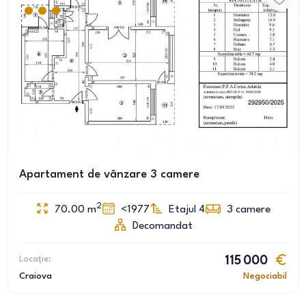
Apartament de vânzare 3 camere
2
70.00
m
<1977
Etajul 4
3
camere
Decomandat
Locație:
115 000
Craiova
Negociabil