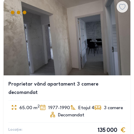
Proprietar vând apartament 3 camere
decomandat
2
65.00
m
1977-1990
Etajul 4
3
camere
Decomandat
Locație:
135 000