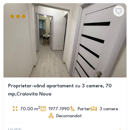
Proprietar-vând apartament cu 3 camere, 70
mp,Craiovita Noua
2
70.00
m
1977-1990
Parter
3
camere
Decomandat
Locație: