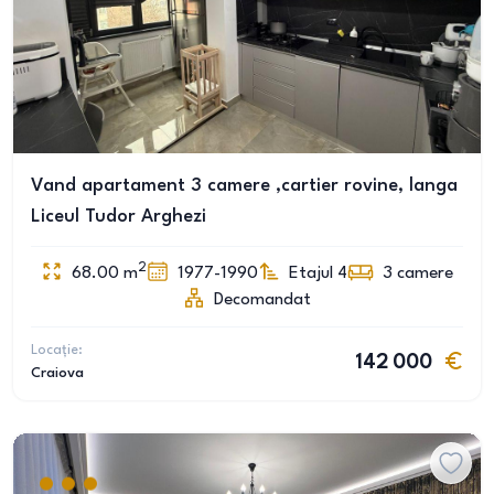
Vand apartament 3 camere ,cartier rovine, langa
Liceul Tudor Arghezi
2
68.00
m
1977-1990
Etajul 4
3
camere
Decomandat
Locație:
142 000
Craiova