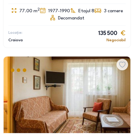
2
77.00
m
1977-1990
Etajul 8
3
camere
Decomandat
Locație:
135 500
Craiova
Negociabil