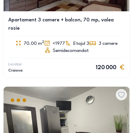
Apartament 3 camere + balcon, 70 mp, valea
rosie
2
70.00
m
<1977
Etajul 3
3
camere
Semidecomandat
Locație:
120 000
Craiova