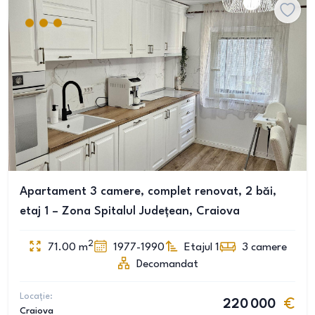
Apartament 3 camere, complet renovat, 2 băi,
etaj 1 – Zona Spitalul Județean, Craiova
2
71.00
m
1977-1990
Etajul 1
3
camere
Decomandat
Locație:
220 000
Craiova