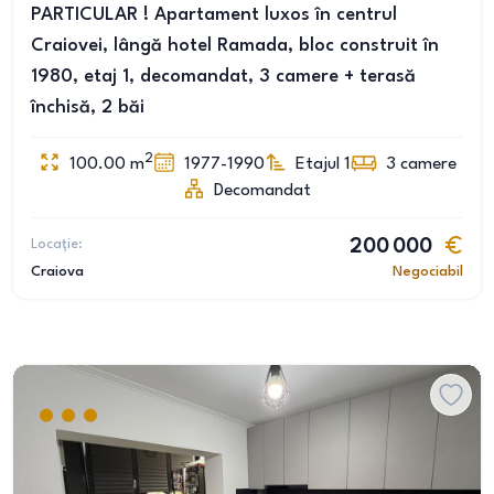
PARTICULAR ! Apartament luxos în centrul
Craiovei, lângă hotel Ramada, bloc construit în
1980, etaj 1, decomandat, 3 camere + terasă
închisă, 2 băi
2
100.00
m
1977-1990
Etajul 1
3
camere
Decomandat
Locație:
200 000
Craiova
Negociabil