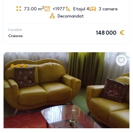
2
73.00
m
<1977
Etajul 4
3
camere
Decomandat
Locație:
148 000
Craiova