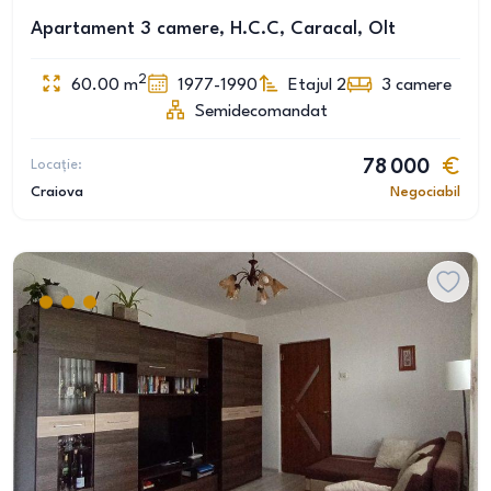
Apartament 3 camere, H.C.C, Caracal, Olt
2
60.00
m
1977-1990
Etajul 2
3
camere
Semidecomandat
Locație:
78 000
Craiova
Negociabil