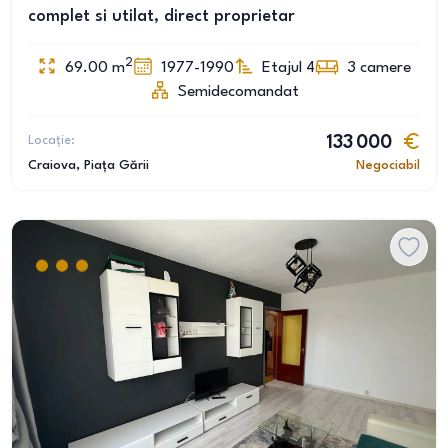
complet si utilat, direct proprietar
2
69.00
m
1977-1990
Etajul 4
3
camere
Semidecomandat
Locație:
133 000
Craiova
, Piața Gării
Negociabil