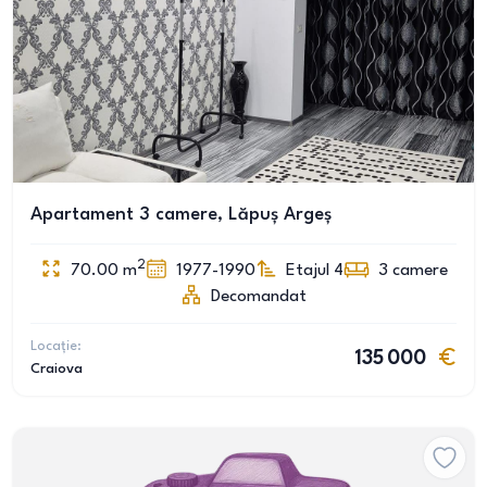
Apartament 3 camere, Lăpuș Argeș
2
70.00
m
1977-1990
Etajul 4
3
camere
Decomandat
Locație:
135 000
Craiova