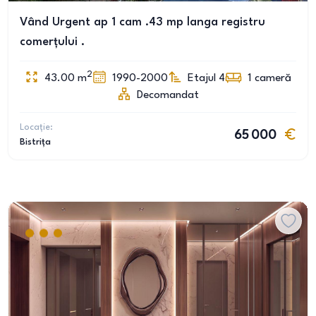
Vând Urgent ap 1 cam .43 mp langa registru
comerțului .
2
43.00
m
1990-2000
Etajul 4
1
cameră
Decomandat
Locație:
65 000
Bistrița