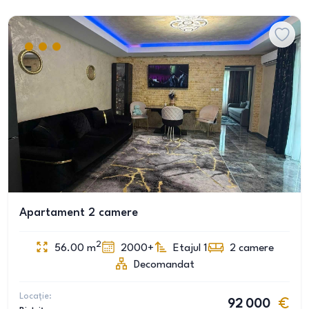
Apartament 2 camere
2
56.00
m
2000+
Etajul 1
2
camere
Decomandat
Locație:
92 000