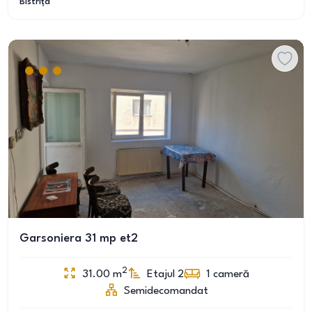
Bistrița
Garsoniera 31 mp et2
2
31.00
m
Etajul 2
1
cameră
Semidecomandat