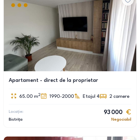
Apartament - direct de la proprietar
2
65.00
m
1990-2000
Etajul 4
2
camere
Locație:
93 000
Bistrița
Negociabil