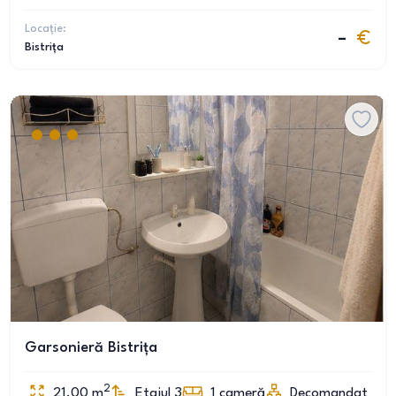
Locație:
–
Bistrița
Garsonieră Bistrița
2
21.00
m
Etajul 3
1
cameră
Decomandat