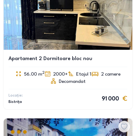
Apartament 2 Dormitoare bloc nou
2
56.00
m
2000+
Etajul 1
2
camere
Decomandat
Locație:
91 000
Bistrița