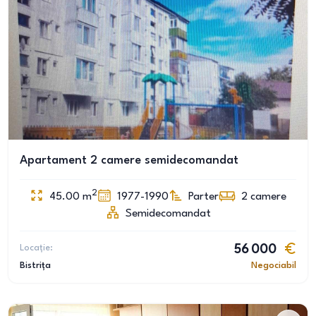
Apartament 2 camere semidecomandat
2
45.00
m
1977-1990
Parter
2
camere
Semidecomandat
Locație:
56 000
Bistrița
Negociabil