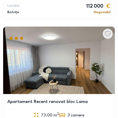
Locație:
112 000
Bistrița
Negociabil
Apartament Recent renovat bloc Lama
2
73.00
m
3
camere