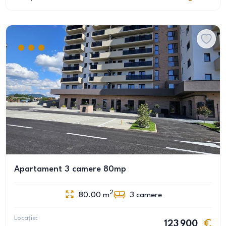
Apartament 3 camere 80mp
2
80.00
m
3
camere
Locație:
123 900