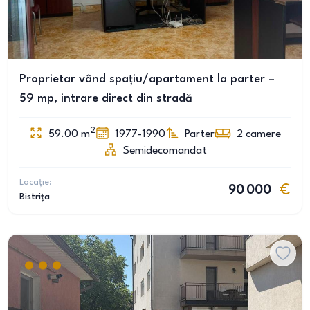
Proprietar vând spațiu/apartament la parter –
59 mp, intrare direct din stradă
2
59.00
m
1977-1990
Parter
2
camere
Semidecomandat
Locație:
90 000
Bistrița