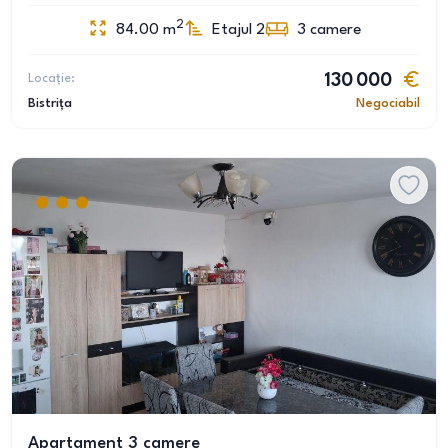
2
84.00
m
Etajul 2
3
camere
Locație:
130 000
Bistrița
Negociabil
Apartament 3 camere