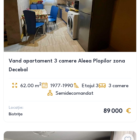
Vand apartament 3 camere Aleea Plopilor zona
Decebal
2
62.00
m
1977-1990
Etajul 3
3
camere
Semidecomandat
Locație:
89 000
Bistrița