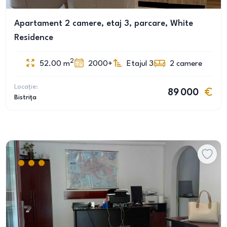
Apartament 2 camere, etaj 3, parcare, White
Residence
2
52.00
m
2000+
Etajul 3
2
camere
Locație:
89 000
Bistrița