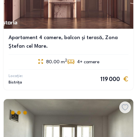
Apartament 4 camere, balcon și terasă, Zona
Ștefan cel Mare.
2
80.00
m
4+
camere
Locație:
119 000
Bistrița