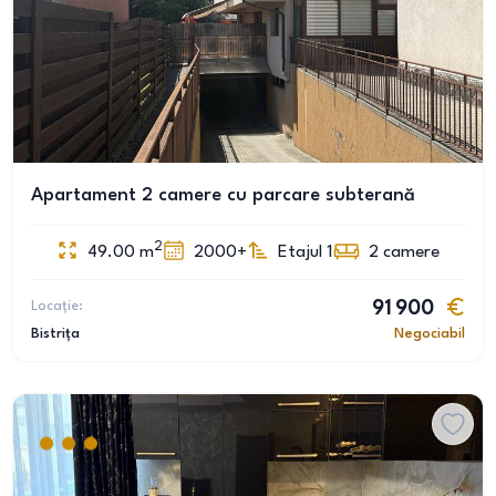
Apartament 2 camere cu parcare subterană
2
49.00
m
2000+
Etajul 1
2
camere
Locație:
91 900
Bistrița
Negociabil