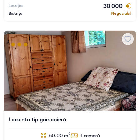
Locație:
30 000
Bistrița
Negociabil
Locuinta tip garsonieră
2
50.00
m
1
cameră