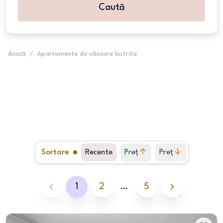
Caută
Acasă
/
Apartamente de vânzare bistrita
Sortare
Recente
Preț
Preț
crescător
descrescător
1
2
…
5