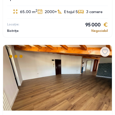
2
65.00
m
2000+
Etajul 5
3
camere
Locație:
95 000
Bistrița
Negociabil