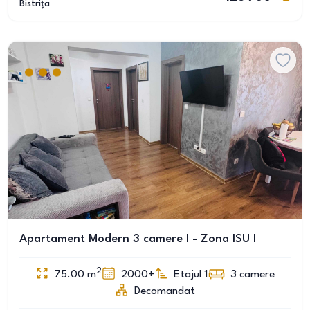
Bistrița
Apartament Modern 3 camere I - Zona ISU I
2
75.00
m
2000+
Etajul 1
3
camere
Decomandat