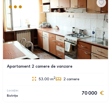
Apartament 2 camere de vanzare
2
53.00
m
2
camere
Locație:
70 000
Bistrița