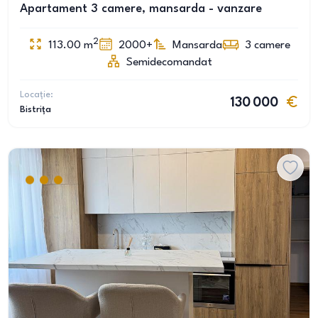
Apartament 3 camere, mansarda - vanzare
2
113.00
m
2000+
Mansarda
3
camere
Semidecomandat
Locație:
130 000
Bistrița