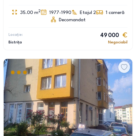
2
35.00
m
1977-1990
Etajul 2
1
cameră
Decomandat
Locație:
49 000
Bistrița
Negociabil