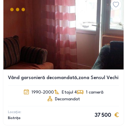
Vând garsonieră decomandată,zona Sensul Vechi
1990-2000
Etajul 4
1
cameră
Decomandat
Locație:
37 500
Bistrița