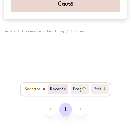
Caută
Acasă
/
Camere de închiriat Cluj
/
Chinteni
Sortare
Recente
Preț
Preț
crescător
descrescător
1